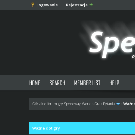
Logowanie
Rejestracja
HOME
SEARCH
MEMBER LIST
HELP
Ważne
Oficjalne forum gry Speedway-World
›
Gra
›
Pytania
›
0 głosów - średnia: 0
1
2
3
4
5
Ważne dot gry