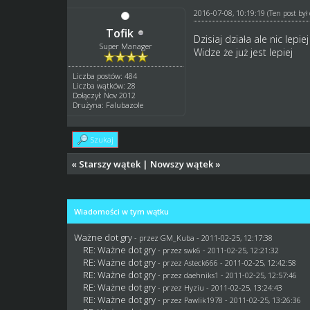
2016-07-08, 10:19:19
(Ten post by
Tofik
Dzisiaj działa ale nic lepi
Super Manager
Widze że już jest lepiej
Liczba postów: 484
Liczba wątków: 28
Dołączył: Nov 2012
Drużyna: Falubazole
Szukaj
«
Starszy wątek
|
Nowszy wątek
»
Wiadomości w tym wątku
Ważne dot gry
- przez
GM_Kuba
- 2011-02-25, 12:17:38
RE: Ważne dot gry
- przez
swk6
- 2011-02-25, 12:21:32
RE: Ważne dot gry
- przez Asteck666 - 2011-02-25, 12:42:58
RE: Ważne dot gry
- przez daehniks1 - 2011-02-25, 12:57:46
RE: Ważne dot gry
- przez
Hyziu
- 2011-02-25, 13:24:43
RE: Ważne dot gry
- przez
Pawlik1978
- 2011-02-25, 13:26:36