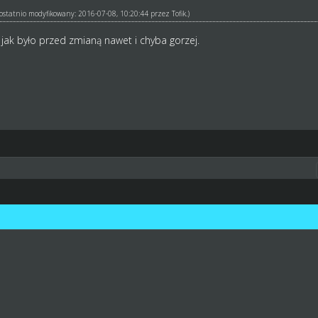
ł ostatnio modyfikowany: 2016-07-08, 10:20:44 przez
Tofik
.)
ej jak było przed zmianą nawet i chyba gorzej.