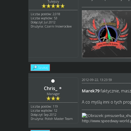
Tutejszy
Liczba postów: 2,018
Liczba wątków: 53
Dołączył: Jul 2012
Drużyna: Czarni Inowrocław
Szukaj
2012-09-22, 13:23:59
Chris_
Marek79
faktycznie, masz
Manager
A co myślą inni o tych pr
Liczba postów: 119
Liczba wątków: 12
Dołączył: Sep 2012
Drużyna: Polish Master Team
http://www.speedway-world.p