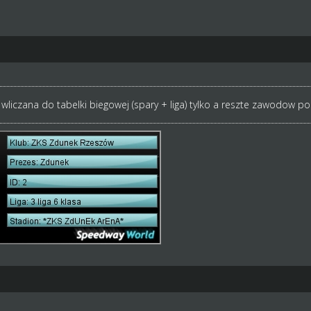
st wliczana do tabelki biegowej (spary + liga) tylko a reszte zawodow p