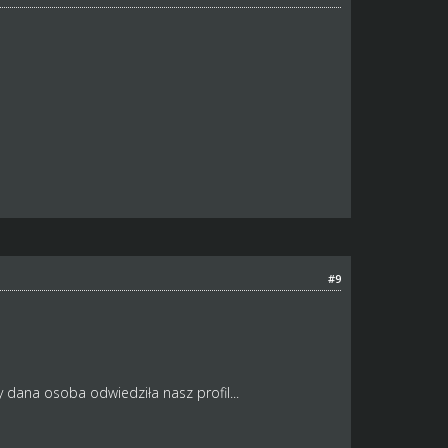
#9
y dana osoba odwiedziła nasz profil...