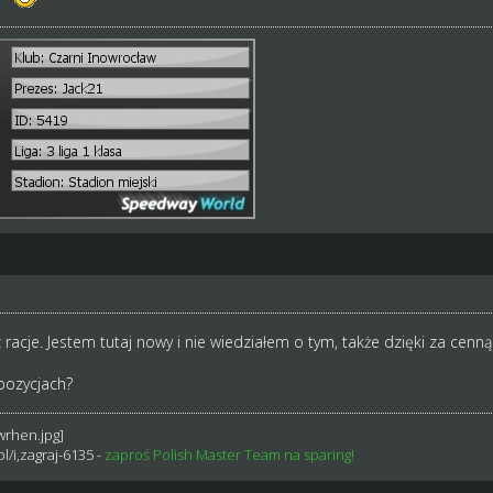
 racje. Jestem tutaj nowy i nie wiedziałem o tym, także dzięki za cenn
opozycjach?
l/i,zagraj-6135
-
zaproś Polish Master Team na sparing!