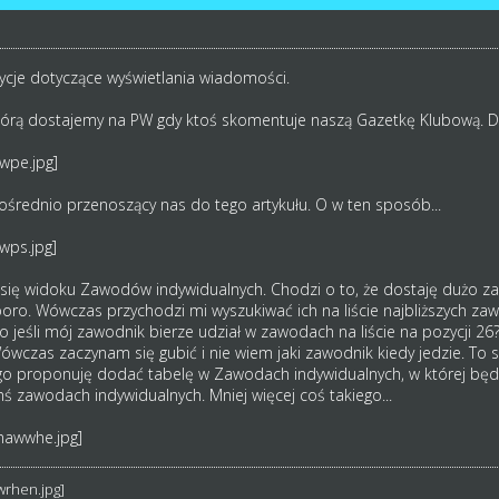
je dotyczące wyświetlania wiadomości.
tórą dostajemy na PW gdy ktoś skomentuje naszą Gazetkę Klubową.
średnio przenoszący nas do tego artykułu. O w ten sposób...
y się widoku Zawodów indywidualnych. Chodzi o to, że dostaję dużo 
oro. Wówczas przychodzi mi wyszukiwać ich na liście najbliższych zaw
o jeśli mój zawodnik bierze udział w zawodach na liście na pozycji
Wówczas zaczynam się gubić i nie wiem jaki zawodnik kiedy jedzie. To s
ego proponuję dodać tabelę w Zawodach indywidualnych, w której będ
chś zawodach indywidualnych. Mniej więcej coś takiego...