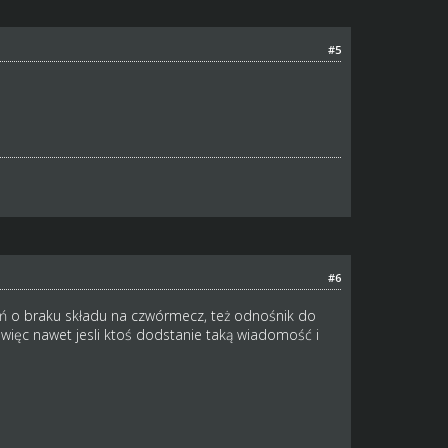
#5
#6
eń o braku składu na czwórmecz, też odnośnik do
' więc nawet jesli ktoś dodstanie taką wiadomość i