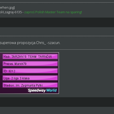
l/i,zagraj-6135
-
zaproś Polish Master Team na sparing!
superowa propozycja.Chris_ -szacun.