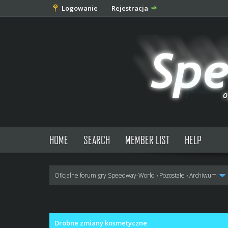
Logowanie
Rejestracja
HOME
SEARCH
MEMBER LIST
HELP
Oficjalne forum gry Speedway-World
›
Pozostałe
›
Archiwum
0 głosów - średnia: 0
1
2
3
4
5
Drobne zmiany kosmetyczne