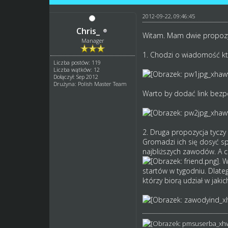
2012-09-22, 09:46:45
Chris_
Witam. Mam dwie propozyc
Manager
1. Chodzi o wiadomość k
Liczba postów: 119
Liczba wątków: 12
Dołączył: Sep 2012
Drużyna: Polish Master Team
Warto by dodać link bezpo
2. Druga propozycja tycz
Gromadzi ich się dosyć sp
najbliższych zawodów. A c
. 
startów w tygodniu. Dlat
którzy biorą udział w jaki