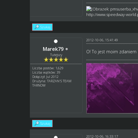
http://www.speedway-world.p
Szukaj
2012-10-06, 15:41:49
Marek79
O! To jest moim zdaniem 
Tutejszy
Liczba postów: 1,629
Liczba wątków: 39
Dołączył: Jul 2012
Drużyna: TARZAN'S TEAM
TARNOW
Szukaj
2012-10-06, 16:33:17