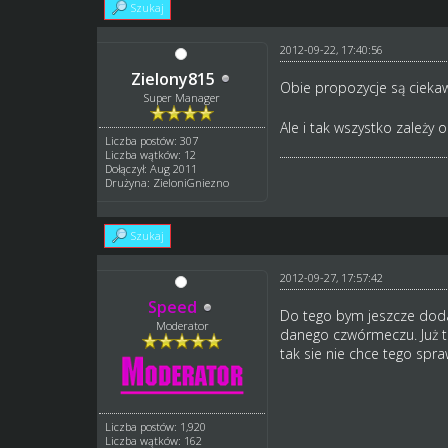
Szukaj
2012-09-22, 17:40:56
Zielony815
Obie propozycje są cieka
Super Manager
Ale i tak wszystko zależy 
Liczba postów: 307
Liczba wątków: 12
Dołączył: Aug 2011
Drużyna: ZieloniGniezno
Szukaj
2012-09-27, 17:57:42
Speed
Do tego bym jeszcze doda
Moderator
danego czwórmeczu. Już to 
tak sie nie chce tego spra
Liczba postów: 1,920
Liczba wątków: 162