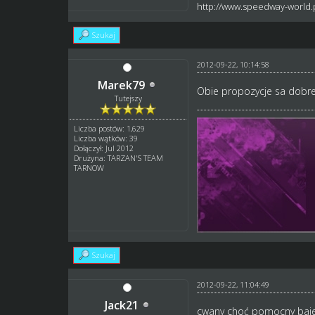
http://www.speedway-world.p
Szukaj
2012-09-22, 10:14:58
Marek79
Obie propozycje sa dobre.
Tutejszy
Liczba postów: 1,629
Liczba wątków: 39
Dołączył: Jul 2012
Drużyna: TARZAN'S TEAM
TARNOW
Szukaj
2012-09-22, 11:04:49
Jack21
cwany choć pomocny baj