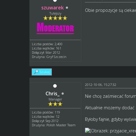
szuwarek
Obie propozycje są ciekaw
Tutejszy
Liczba postów: 2,400
Liczba wątków: 161
Dołączył: Mar 2012
Drużyna: Gryf Szczecin
Szukaj
2012-10-06, 15:27:32
Chris_
Nie chcę zaśmiecać forum, 
Manager
Aktualnie możemy dodać so
Liczba postów: 119
Liczba wątków: 12
Byłoby fajnie, gdyby wyświ
Dołączył: Sep 2012
Drużyna: Polish Master Team