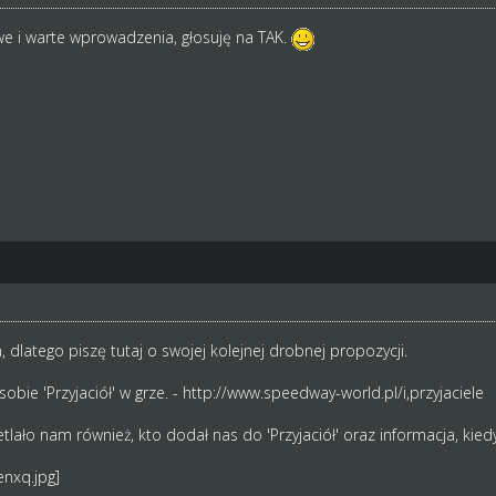
e i warte wprowadzenia, głosuję na TAK.
dlatego piszę tutaj o swojej kolejnej drobnej propozycji.
bie 'Przyjaciół' w grze. -
http://www.speedway-world.pl/i,przyjaciele
etlało nam również, kto dodał nas do 'Przyjaciół' oraz informacja, kied