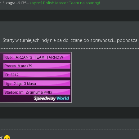
l/i,zagraj-6135
-
zaproś Polish Master Team na sparing!
 Starty w turniejach indy nie sa doliczane do sprawnosci... podnosza 
er