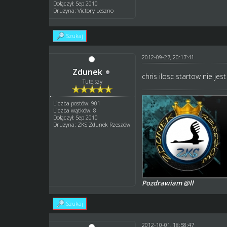
Dołączył: Sep 2010
Drużyna: Victory Leszno
Szukaj
2012-09-27, 20:17:41
Zdunek
chris ilosc startow nie je
Tutejszy
Liczba postów: 901
Liczba wątków: 8
Dołączył: Sep 2010
Drużyna: ZKS Zdunek Rzeszów
Pozdrawiam @ll
Szukaj
2012-10-01, 18:58:47