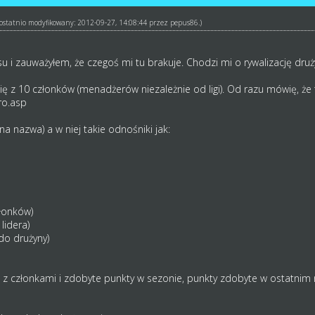
ł ostatnio modyfikowany: 2012-09-27, 14:08:44 przez
pepus86
.)
 zauważyłem, że czegoś mi tu brakuje. Chodzi mi o rywalizację drużyno
ię z 10 członków (menadżerów niezależnie od ligi). Od razu mówię, że 
ro.asp
nna nazwa) a w niej takie odnośniki jak:
złonków)
lidera)
 do drużyny)
a z członkami i zdobyte punkty w sezonie, punkty zdobyte w ostatni