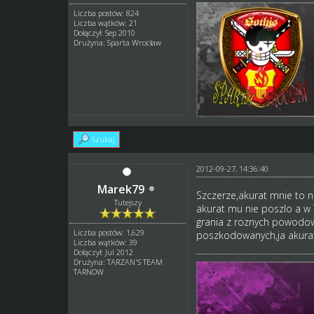
Liczba postów: 824
Liczba wątków: 21
Dołączył: Sep 2010
Drużyna: Sparta Wrocław
Szukaj
2012-09-27, 14:36:40
Marek79
Szczerze,akurat mnie to n
Tutejszy
akurat mu nie poszlo a w T
grania z roznych powodow 
Liczba postów: 1,629
poszkodowanych,ja akurat 
Liczba wątków: 39
Dołączył: Jul 2012
Drużyna: TARZAN'S TEAM
TARNOW