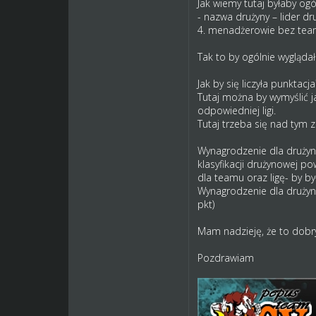
Jak wiemy tutaj byłaby ogó
- nazwa drużyny – lider dr
4. menadżerowie bez team
Tak to by ogólnie wygląda
Jak by się liczyła punktacja
Tutaj można by wymyślić j
odpowiedniej ligi.
Tutaj trzeba się nad tym 
Wynagrodzenie dla drużyny
klasyfikacji drużynowej p
dla teamu oraz ligę- by by
Wynagrodzenie dla drużyny
pkt)
Mam nadzieję, że to dobr
Pozdrawiam