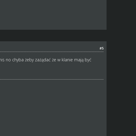
#5
othis no chyba żeby zażądać że w klanie mają być