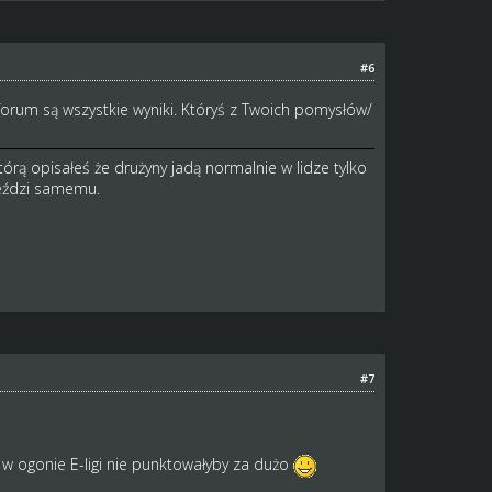
#6
a forum są wszystkie wyniki. Któryś z Twoich pomysłów/
órą opisałeś że drużyny jadą normalnie w lidze tylko
jeździ samemu.
#7
 w ogonie E-ligi nie punktowałyby za dużo