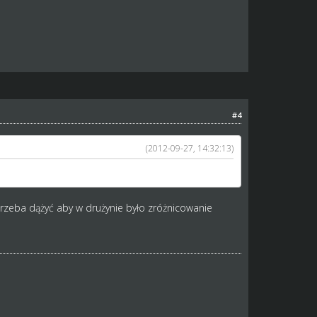
#4
(2012-09-27, 14:32:13)
ęc trzeba dążyć aby w drużynie było zróżnicowanie