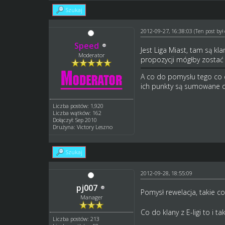
Szukaj
2012-09-27, 16:38:03
(Ten post by
Speed
Jest Liga Miast, tam są kl
Moderator
propozycji mógłby zostać
A co do pomysłu tego co d
ich punkty są sumowane do
Liczba postów: 1,920
Liczba wątków: 162
Dołączył: Sep 2010
Drużyna: Victory Leszno
Szukaj
2012-09-28, 18:55:09
pj007
Pomysł rewelacja, takie c
Manager
Co do klany z E-ligi to i 
Liczba postów: 213