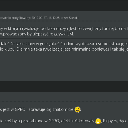
ł ostatnio modyfikowany: 2012-09-27, 16:40:28 przez
Speed
.)
any w którym rywalizuje po kilka drużyn. Jest to zewętrzny turniej bo n
 wprowadzony by ulepszyć rozgrywki LM.
ałeś że takie klany w grze. Jakoś średnio wyobrażam sobie sytuację kt
 klubu. Dla mnie taka rywalizacja jest minimalna ponieważ i tak się 
oś jest w GPRO i sprawuje się znakomicie
takie coś było przerabiane w GPRO, efekt krótkotrwały
, Ekipy będące