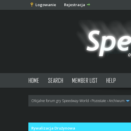
Logowanie
Rejestracja
HOME
SEARCH
MEMBER LIST
HELP
Oficjalne forum gry Speedway-World
›
Pozostałe
›
Archiwum
0 głosów - średnia: 0
1
2
3
4
5
Rywalizacja Drużynowa