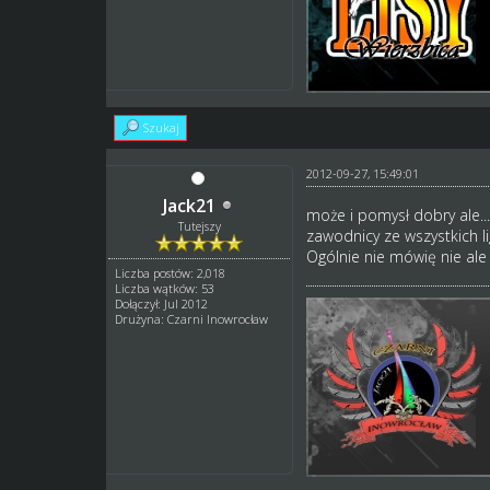
Szukaj
2012-09-27, 15:49:01
Jack21
może i pomysł dobry ale...
Tutejszy
zawodnicy ze wszystkich li
Ogólnie nie mówię nie ale
Liczba postów: 2,018
Liczba wątków: 53
Dołączył: Jul 2012
Drużyna: Czarni Inowrocław