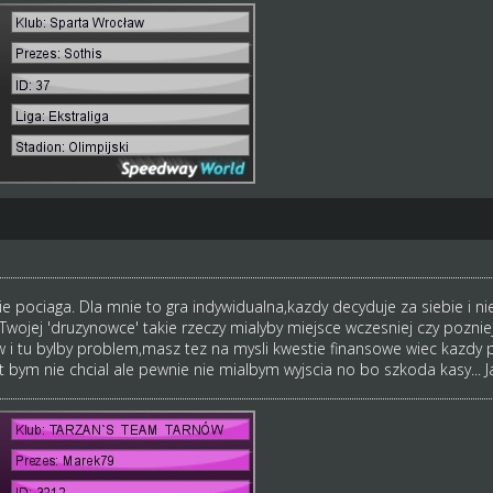
ie pociaga. Dla mnie to gra indywidualna,kazdy decyduje za siebie i n
wojej 'druzynowce' takie rzeczy mialyby miejsce wczesniej czy pozniej
i tu bylby problem,masz tez na mysli kwestie finansowe wiec kazdy po
bym nie chcial ale pewnie nie mialbym wyjscia no bo szkoda kasy... 