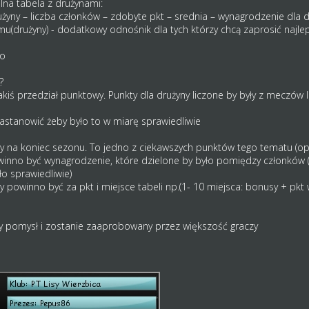
lna tabela z drużynami:
użyny – liczba członków – zdobyte pkt – srednia – wynagrodzenie dla d
u(drużyny) - dodatkowy odnośnik dla tych którzy chcą zaprosić naj
ło
?
akiś przedział punktowy. Punkty dla drużyny liczone by były z meczó
zastanowić żeby było to w miarę sprawiedliwie
 na koniec sezonu. To jedno z ciekawszych punktów tego tematu (opróc
owinno być wynagrodzenie, które dzielone by było pomiędzy członków 
ło sprawiedliwie)
 powinno być za pkt i miejsce tabeli np.(1- 10 miejsca: bonusy + pkt 
y pomysł i zostanie zaaprobowany przez większość graczy