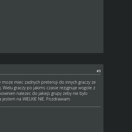
#3
ie moze miec zadnych pretensji do innych graczy ze
. Wielu graczy po jakims czasie rezygnuje wogole z
winien nalezec do jakiejs grupy zeby nie bylo
Ja jestem na WIELKIE NIE. Pozdrawiam.