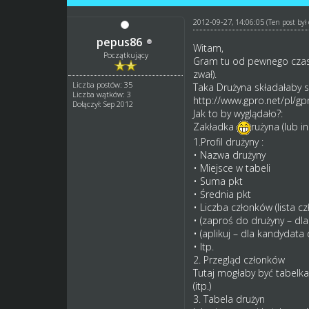
2012-09-27, 14:06:05
(Ten post by
pepus86
Witam,
Początkujący
Gram tu od pewnego czasu i
zwał).
Liczba postów: 35
Taka Drużyna składałaby s
Liczba wątków: 3
http://www.gpro.net/pl/gp
Dołączył: Sep 2012
Jak to by wyglądało?:
Zakładka
rużyna (lub i
1.Profil drużyny :
• Nazwa drużyny
• Miejsce w tabeli
• Suma pkt
• Średnia pkt
• Liczba członków (lista c
• (zaproś do drużyny – dla 
• (aplikuj – dla kandydata
• Itp.
2. Przegląd członków
Tutaj mogłaby być tabelk
(itp.)
3. Tabela drużyn