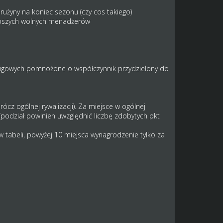
rużyny na koniec sezonu (czy cos takiego)
lepszych wolnych menadżerów
w ligowych pomnożone o współczynnik przydzielony do
z ogólnej rywalizacji). Za miejsce w ogólnej
(podział powinien uwzględnić liczbę zdobytych pkt
w tabeli, powyżej 10 miejsca wynagrodzenie tylko za