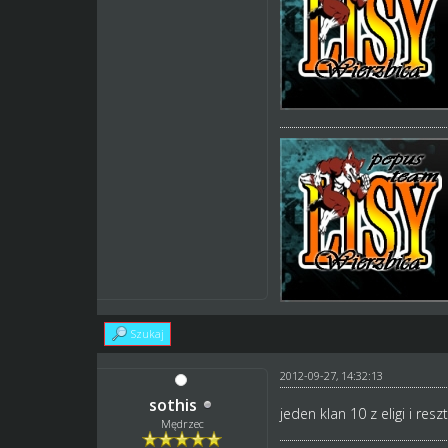
Szukaj
2012-09-27, 14:32:13
sothis
jeden klan 10 z eligi i res
Mędrzec