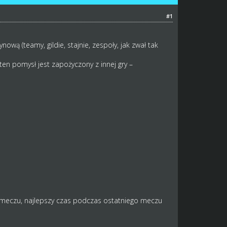
#1
wą (teamy, gildie, stajnie, zespoły, jak zwał tak
ten pomysł jest zapożyczony z innej gry –
m meczu, najlepszy czas podczas ostatniego meczu