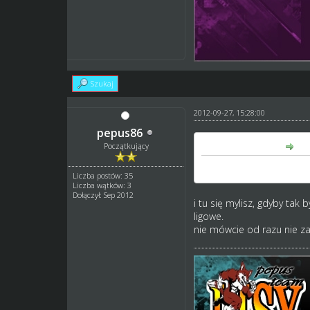
Szukaj
2012-09-27, 15:28:00
pepus86
sothis napisał(a):
Początkujący
jeden klan 10 z eligi i r
Liczba postów: 35
Liczba wątków: 3
Dołączył: Sep 2012
i tu się mylisz, gdyby tak 
ligowe.
nie mówcie od razu nie za