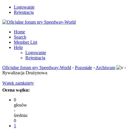
Logowanie
Rejestracja
Home
Search
Member List
Help
Logowanie
Rejestracja
Oficjalne forum gry Speedway-World
›
Pozostałe
›
Archiwum
›
Rywalizacja Drużynowa
Wątek zamknięty
Ocena wątku:
0
głosów
-
średnia:
0
1