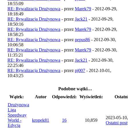
18:55:09
RE: Rywalizacja Drużynowa
- przez
Marek79
- 2012-09-29,
18:18:49
RE: Rywalizacja Drużynowa
- przez
Jack21
- 2012-09-29,
18:50:16
RE: Rywalizacja Drużynowa
- przez
Marek79
- 2012-09-29,
18:58:25
RE: Rywalizacja Drużynowa
- przez
pepus86
- 2012-09-30,
10:06:58
RE: Rywalizacja Drużynowa
- przez
Marek79
- 2012-09-30,
11:35:21
RE: Rywalizacja Drużynowa
- przez
Jack21
- 2012-09-30,
22:25:46
RE: Rywalizacja Drużynowa
- przez
pj007
- 2012-10-01,
10:43:25
Podobne wątki…
Wątek:
Autor
Odpowiedzi:
Wyświetleń:
Ostatn
Drużynowa
Liga
Speedway
2023-05-10,
World -
kropek81
16
10,859
Ostatni post
Edycja