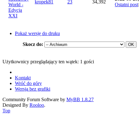
kropek81
23
34,392
World -
Ostatni post
Edycja
XXI
Pokaż wersję do druku
Skocz do:
Użytkownicy przeglądający ten wątek: 1 gości
Kontakt
Wróć do góry
Wersja bez grafiki
Community Forum Software by
MyBB 1.8.27
Designed By
Rooloo
.
Top