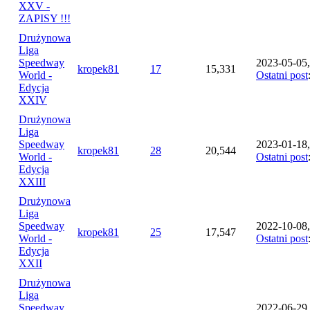
XXV -
ZAPISY !!!
Drużynowa
Liga
Speedway
2023-05-05,
kropek81
17
15,331
World -
Ostatni post
Edycja
XXIV
Drużynowa
Liga
Speedway
2023-01-18,
kropek81
28
20,544
World -
Ostatni post
Edycja
XXIII
Drużynowa
Liga
Speedway
2022-10-08,
kropek81
25
17,547
World -
Ostatni post
Edycja
XXII
Drużynowa
Liga
Speedway
2022-06-29,