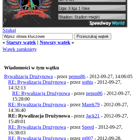
Szukaj
«
Starszy wątek
|
Nowszy wątek
»
Wątek zamknięty
Wiadomości w tym wątku
Rywalizacja Drużynowa
- przez
pepus86
- 2012-09-27, 14:06:05
RE: Rywalizacja Drużynowa
- przez
sothis
- 2012-09-27,
14:32:13
RE: Rywalizacja Drużynowa
- przez
pepus86
- 2012-09-27,
15:28:00
RE: Rywalizacja Drużynowa
- przez
Marek79
- 2012-09-27,
14:36:40
RE: Rywalizacja Drużynowa
- przez
Jack21
- 2012-09-27,
15:49:01
RE: Rywalizacja Drużynowa
- przez
Speed
- 2012-09-27,
16:38:03
RE: Rywalizacja Drużynowa
- przez
pj007
- 2012-09-28,