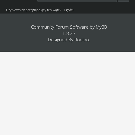
Użytkownicy przeglądający ten wątek: 1 gości
Community Forum Software by
MyBB
1.8.27
Designed By
Rooloo
.