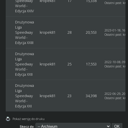
Speedway
kropek81
17
15,338
Ostatni post
:
kro
World -
Edycja XXIV
Drużynowa
Liga
2023-01-18, 16:
Speedway
kropek81
28
20,553
Ostatni post
:
kro
World -
Edycja XXIII
Drużynowa
Liga
2022-10-08, 09:
Speedway
kropek81
25
17,553
Ostatni post
:
kro
World -
Edycja XXII
Drużynowa
Liga
2022-06-29, 20:
Speedway
kropek81
23
34,398
Ostatni post
:
kro
World -
Edycja XXI
Pokaż wersję do druku
Skocz do: