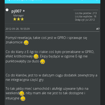
pj007
Liczba postów: 213
Manager
Liczba wątków: 18
Dołączył: Jul 2012
2012-09-28, 18:55:09
#7
Pomysł rewelacja, takie coś jest w GPRO i sprawuje się
znakomicie
Co do klany z E-ligi to i takie coś było przerabiane w GPRO,
efekt krótkotrwały
, Ekipy będące w ogonie E-ligi nie
punktowałyby za dużo
Co do klanów, jest to w dalszym ciągu dodatek zewnętrzny a
nie integracyjna część gry.
To tak jakby mieć samochód i alufelgi używane tylko na
weekend
, niby mam ale nie jest to tak dostępne i
intuicyjne