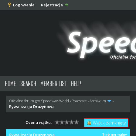
Logowanie
Rejestracja
HOME
SEARCH
MEMBER LIST
HELP
Oficjalne forum gry Speedway-World
›
Pozostałe
›
Archiwum
›
Rywalizacja Drużynowa
Ocena wątku:
Wątek zamknięty
Rywalizacja Drużynowa
Tryb normalny