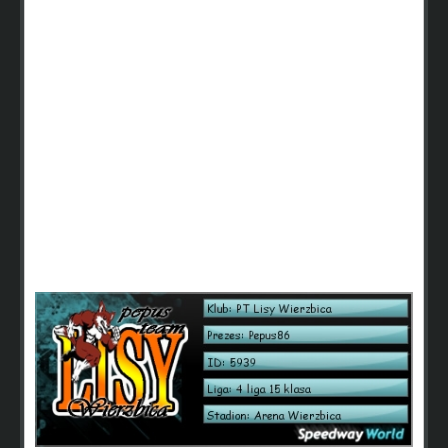
Wynagrodzenie dla drużyny na koniec sezonu. To jedno z
ciekawszych punktów tego tematu (oprócz ogólnej
rywalizacji). Za miejsce w ogólnej klasyfikacji drużynowej
powinno być wynagrodzenie, które dzielone by było
pomiędzy członków (podział powinien uwzględnić liczbę
zdobytych pkt dla teamu oraz ligę- by było sprawiedliwie)
Wynagrodzenie dla drużyny powinno być za pkt i miejsce
tabeli np.(1- 10 miejsca: bonusy + pkt w tabeli, powyżej 10
miejsca wynagrodzenie tylko za pkt)
Mam nadzieję, że to dobry pomysł i zostanie
zaaprobowany przez większość graczy
Pozdrawiam