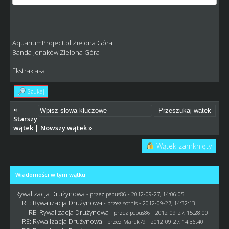
AquariumProject.pl Zielona Góra
Banda Jonaków Zielona Góra
Ekstraklasa
Szukaj
«
Starszy
wątek
|
Nowszy wątek
»
Wątek zamknięty
Wiadomości w tym wątku
Rywalizacja Drużynowa
- przez
pepus86
- 2012-09-27, 14:06:05
RE: Rywalizacja Drużynowa
- przez
sothis
- 2012-09-27, 14:32:13
RE: Rywalizacja Drużynowa
- przez
pepus86
- 2012-09-27, 15:28:00
RE: Rywalizacja Drużynowa
- przez
Marek79
- 2012-09-27, 14:36:40