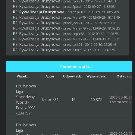
RE: Rywalizacja Drużynowa
- przez
Jack21
- 2012-09-27, 15:49:01
RE: Rywalizacja Drużynowa
- przez
Speed
- 2012-09-27, 16:38:03
RE: Rywalizacja Drużynowa
- przez
pj007
- 2012-09-28, 18:55:09
RE: Rywalizacja Drużynowa
- przez
Marek79
- 2012-09-29, 18:18:49
RE: Rywalizacja Drużynowa
- przez
Jack21
- 2012-09-29, 18:50:16
RE: Rywalizacja Drużynowa
- przez
Marek79
- 2012-09-29, 18:58:25
RE: Rywalizacja Drużynowa
- przez
pepus86
- 2012-09-30, 10:06:58
RE: Rywalizacja Drużynowa
- przez
Marek79
- 2012-09-30, 11:35:21
RE: Rywalizacja Drużynowa
- przez
Jack21
- 2012-09-30, 22:25:46
RE: Rywalizacja Drużynowa
- przez
pj007
- 2012-10-01, 10:43:25
Podobne wątki…
Wątek:
Autor
Odpowiedzi:
Wyświetleń:
Ostatni po
Drużynowa
Liga
Speedway
2023-05-10, 07:
kropek81
16
10,872
World -
Ostatni post
:
kro
Edycja XXV
- ZAPISY !!!
Drużynowa
Liga
2023-05-05, 15: