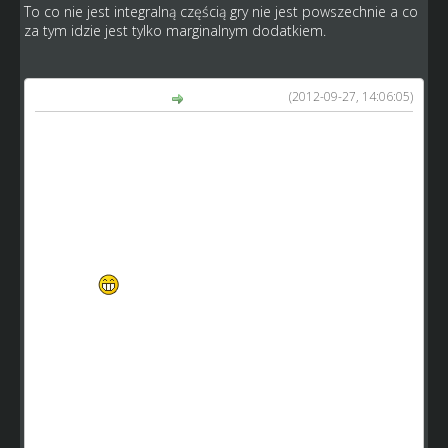
To co nie jest integralną częścią gry nie jest powszechnie a co
za tym idzie jest tylko marginalnym dodatkiem.
(2012-09-27, 14:06:05)
pepus86 napisał(a):
Witam,
Gram tu od pewnego czasu i zauważyłem, że czegoś mi tu
brakuje. Chodzi mi o rywalizację drużynową (teamy, gildie,
stajnie, zespoły, jak zwał tak zwał).
Taka Drużyna składałaby się z 10 członków (menadżerów
niezależnie od ligi). Od razu mówię, że ten pomysł jest
zapożyczony z innej gry –
http://www.gpro.net/pl/gpro.asp
Jak to by wyglądało?:
Zakładka
rużyna (lub inna nazwa) a w niej takie
odnośniki jak:
1.Profil drużyny :
• Nazwa drużyny
• Miejsce w tabeli
• Suma pkt
• Średnia pkt
• Liczba członków (lista członków)
• (zaproś do drużyny – dla lidera)