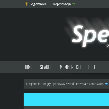
Logowanie
Rejestracja
HOME
SEARCH
MEMBER LIST
HELP
Oficjalne forum gry Speedway-World
›
Pozostałe
›
Archiwum