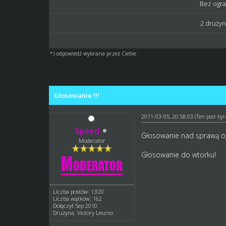
Bez ogr
2 drużyny
*) odpowiedź wybrana przez Ciebie
0 głosów - średnia: 0
1
2
3
4
5
Głosowanie !!!
2011-03-05, 20:58:03
(Ten post by
Speed
Głosowanie nad sprawą ogr
Moderator
Głosowanie do wtorku!
Liczba postów: 1,920
Liczba wątków: 162
Dołączył: Sep 2010
Drużyna: Victory Leszno