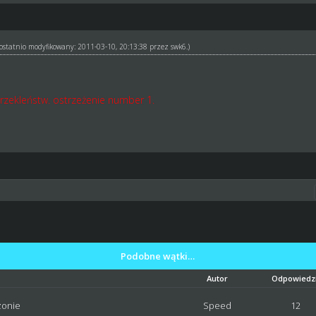
ł ostatnio modyfikowany: 2011-03-10, 20:13:38 przez
swk6
.)
rzekleństw. ostrzeżenie number 1.
Podobne wątki…
Autor
Odpowiedzi
zonie
Speed
12