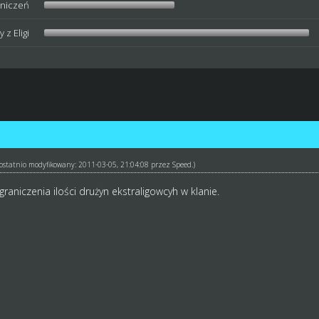
aniczeń
 z Eligi
ł ostatnio modyfikowany: 2011-03-05, 21:04:08 przez
Speed
.)
aniczenia ilości drużyn ekstraligowcyh w klanie.