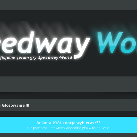
Głosowanie !!!
›
Ankieta: Którą opcje wybierasz??
Nie posiadasz uprawnień, aby oddać głos w tej ankiecie.