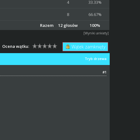
4
33.33%
8
66.67%
Razem
12 głosów
100%
[
Wyniki ankiety
]
Ocena wątku:
Wątek zamknięty
Tryb drzewa
#1