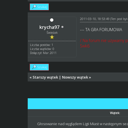
Szukaj
2011-03-10, 18:53:49
(Ten post by
krycha97
--- TA GRA FORUMOWA
Świeżak
/ Na forum nie uzywamy p
Liczba postów: 1
Swk6
Liczba wątków: 0
Dołączył: Mar 2011
Szukaj
«
Starszy wątek
|
Nowszy wątek
»
Wątek:
Głosowanie nad wyglądem Ligii Miast w następnym se