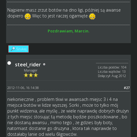
Najpierw masz zrzut botów na dno ligi, później są awanse
dopiero
Więc to jest raczej ogarnięte
Pozdrawiam, Marcin.
Szukaj
steel_rider
Liczba postów: 104
Manager
Liczba wątków: 13
Dołączył: Aug 2012
2012-11-06, 16:14:38
#27
niekoniecznie , problem tkwi w awansach miejsc 3 i 4 na
miejsca botów w lidze wyzszej. Sorki , może to tylko mój
punkt widzenia, ale myślę , że wiele naprawdę dobrych drużyn
z tych miejsc stosując tą metodę będzie poszkodowane , bo
nie dostaną awansu , mimo tego , że gdzies były boty,
natomiast dostanie go druzyna , ktora tak naprawde to
dostałaby lanie od wielu 6ligowców.