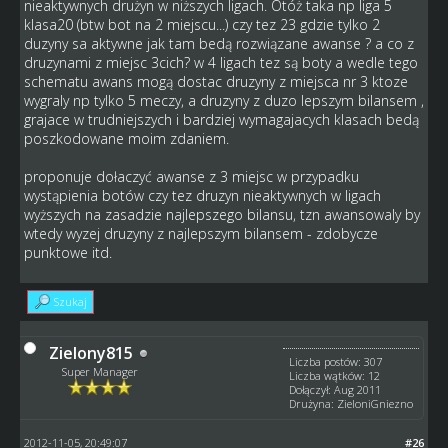
nieaktywnych drużyn w niższych ligach. Otóż taka np liga 5
klasa20 (btw bot na 2 miejscu...) czy tez 23 gdzie tylko 2
duzyny sa aktywne jak tam bedą rozwiązane awanse ? a co z
druzynami z miejsc 3cich? w 4 ligach tez są boty a wedle tego
schematu awans mogą dostac druzyny z miejsca nr 3 ktoze
wygraly np tylko 5 meczy, a druzyny z duzo lepszym bilansem ,
grajace w trudniejszych i bardziej wymagajacych klasach bedą
poszkodowane moim zdaniem.
proponuje dołaczyć awanse z 3 miejsc w przypadku
wystąpienia botów czy tez druzyn nieaktywnych w ligach
wyższych na zasadzie najlepszego bilansu, tzn awansowaly by
wtedy wyzej druzyny z najlepszym bilansem - zdobycze
punktowe itd.
Szukaj
Zielony815
Liczba postów: 307
Super Manager
Liczba wątków: 12
Dołączył: Aug 2011
Drużyna: ZieloniGniezno
2012-11-05, 20:49:07
#26