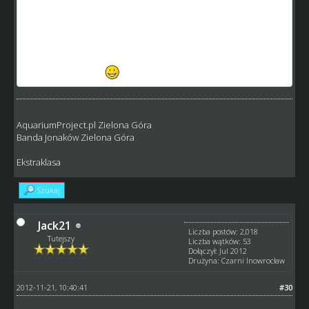
3.5 z 4.2
3.6 z 4.3
3.6 z 4.7
Widac jest rotacja : ) Dzięki Hawaiki i misiek_kssg za
pomoc w testach
AquariumProject.pl Zielona Góra
Banda Jonaków Zielona Góra
Ekstraklasa
Szukaj
Jack21
Liczba postów: 2,018
Tutejszy
Liczba wątków: 53
Dołączył: Jul 2012
Drużyna: Czarni Inowrocław
2012-11-21, 10:40:41
#30