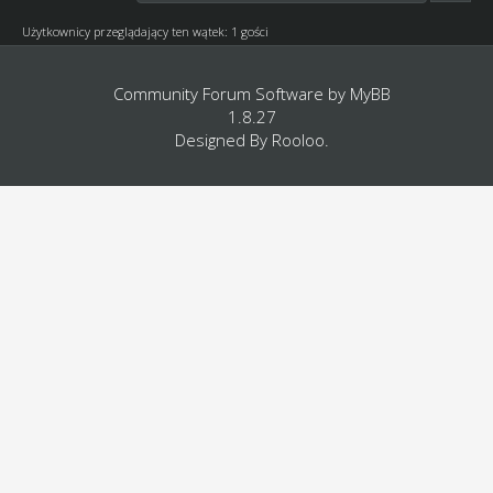
Użytkownicy przeglądający ten wątek: 1 gości
Community Forum Software by
MyBB
1.8.27
Designed By
Rooloo
.