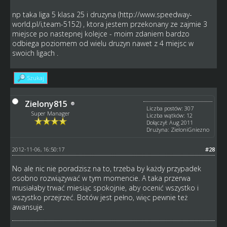
np taka liga 5 klasa 25 i druzyna (
http://www.speedway-
world.pl/i,team-5152
) , ktora jestem przekonany ze zajmie 3
miejsce po nastepnej kolejce - moim zdaniem bardzo
odbiega poziomem od wielu druzyn nawet z 4 miejsc w
swoich ligach .
Szukaj
Zielony815
Liczba postów: 307
Super Manager
Liczba wątków: 12
Dołączył: Aug 2011
Drużyna: ZieloniGniezno
2012-11-06, 16:50:17
#28
No ale nic nie poradzisz na to, trzeba by każdy przypadek
osobno rozwiązywać w tym momencie. A taka przerwa
musiałaby trwać miesiąc spokojnie, aby ocenić wszystko i
wszystko przejrzeć. Botów jest pełno, więc pewnie też
awansuje.