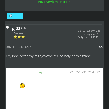
Pozdrawiam, Marcin.
Szukaj
pj007
Liczba postów: 213
Manager
Liczba wątków: 18
Dołączył: Jul 2012
2012-11-21, 10:37:27
#29
Czy inne poziomy rozrywkowe też zostały pomieszane ?
(2012-10-31, 21:45:22)
Stefik4 napisał(a):
Wczoraj i dziś troche popracowałem... (od czasu do czasu
trzeba
)
No i wyszedł całkiem ładny kodzik. Robiąc testy wyszło tak:
(przyklad)