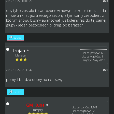
2012-10-22, 10:00:29
#20
oby tylko zostalo to wdrozone w nowym sezonie i moze uda
mi sie uniknac juz trzeciego sezony z tym samy zespolem, z
ktorym znowu bysmy awansowali juz kolejny raz do tej samej
grupy - jeden bezposrednio, drugi po barazach
Szukaj
trojan
Liczba postów: 125
Manager
Liczba wątków: 1
Dołączył: May 2012
2012-10-22, 21:38:47
#21
pomysł bardzo dobry no i ciekawy
Szukaj
GM_Kuba
Liczba postów: 1,741
Tutejszy
Liczba wątków: 52