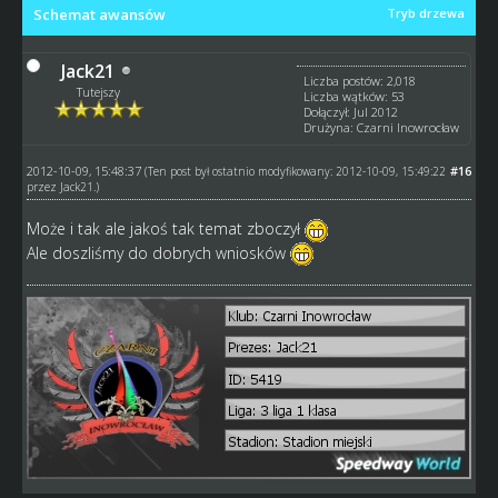
Schemat awansów
Tryb drzewa
Jack21
Liczba postów: 2,018
Tutejszy
Liczba wątków: 53
Dołączył: Jul 2012
Drużyna: Czarni Inowrocław
2012-10-09, 15:48:37
#16
(Ten post był ostatnio modyfikowany: 2012-10-09, 15:49:22
przez
Jack21
.)
Może i tak ale jakoś tak temat zboczył
Ale doszliśmy do dobrych wniosków