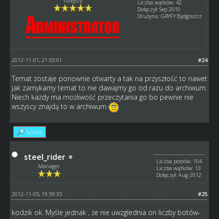
Tutejszy
Liczba wątków: 42
Dołączył: Sep 2010
Drużyna: GRYFY Bydgoszcz
2012-11-01, 21:53:01
#24
Temat zostaje ponownie otwarty a tak na przyszłość to nawet
jak zamykamy temat to nie dawajmy go od razu do archiwum.
Niech każdy ma możliwość przeczytania go bo pewnie nie
wszyscy znajdą to w archiwum
Szukaj
steel_rider
Liczba postów: 104
Manager
Liczba wątków: 13
Dołączył: Aug 2012
2012-11-05, 19:59:35
#25
kodzik ok. Myśle jednak , że nie uwzglednia on liczby botów-