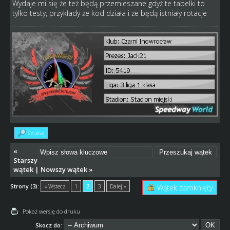
Wydaje mi się że też będą przemieszane gdyż te tabelki to
tylko testy, przykłady że kod działa i że będą istniały rotacje
Szukaj
«
Starszy
wątek
|
Nowszy wątek
»
Strony (3):
« Wstecz
1
2
3
Dalej »
Wątek zamknięty
Pokaż wersję do druku
Skocz do: