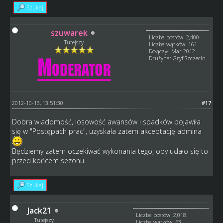
Szukaj
szuwarek
Liczba postów: 2,400
Tutejszy
Liczba wątków: 161
Dołączył: Mar 2012
Drużyna: Gryf Szczecin
2012-10-13, 13:51:30
#17
Dobra wiadomość, losowość awansów i spadków pojawiła
się w "Postępach prac", uzyskała zatem akceptację admina
Będziemy zatem oczekiwać wykonania tego, oby udało się to
przed końcem sezonu.
Szukaj
Jack21
Liczba postów: 2,018
Tutejszy
Liczba wątków: 53