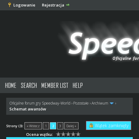
Logowanie
Rejestracja
HOME
SEARCH
MEMBER LIST
HELP
Oficjalne forum gry Speedway-World
›
Pozostałe
›
Archiwum
›
Schemat awansów
Wątek zamknięty
Strony (3):
« Wstecz
1
2
3
Dalej »
Ocena wątku: