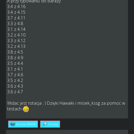
A przy typowaniu do barazy:
3.4 z 4.16
3.4 z 4.15
3.7 z 4.11
3.3 z 4.8
3.1 z 4.14
3.2 z 4.10
3.3 z 4.12
3.2 z 4.13
3.8 z 4.5
3.8 z 4.9
3.5 z 4.4
3.1 z 4.1
3.7 z 4.6
3.5 z 4.2
3.6 z 4.3
3.6 z 4.7
Widac jest rotacja : ) Dzięki Hawaiki i misiek_kssg za pomoc w
testach
Strona WWW
Szukaj