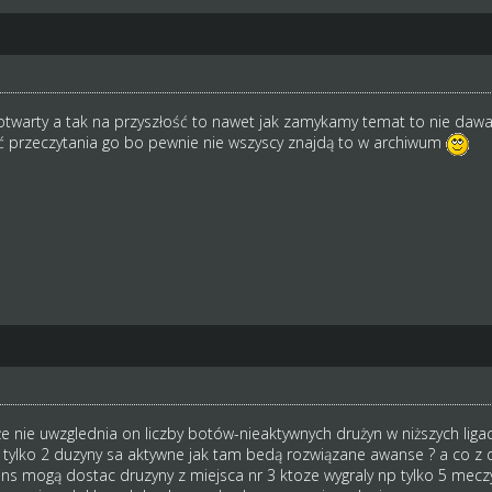
twarty a tak na przyszłość to nawet jak zamykamy temat to nie daw
 przeczytania go bo pewnie nie wszyscy znajdą to w archiwum
że nie uwzglednia on liczby botów-nieaktywnych drużyn w niższych ligac
ie tylko 2 duzyny sa aktywne jak tam bedą rozwiązane awanse ? a co z d
 mogą dostac druzyny z miejsca nr 3 ktoze wygraly np tylko 5 meczy