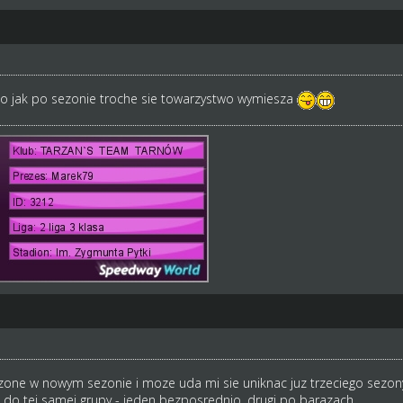
lo jak po sezonie troche sie towarzystwo wymiesza
ozone w nowym sezonie i moze uda mi sie uniknac juz trzeciego sez
z do tej samej grupy - jeden bezposrednio, drugi po barazach