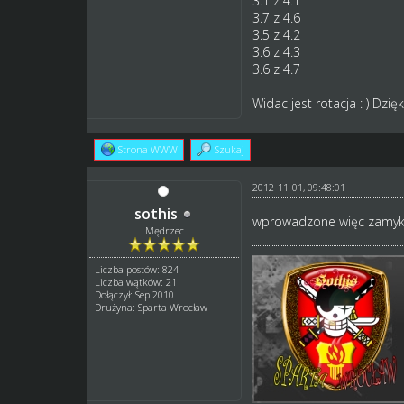
3.1 z 4.1
3.7 z 4.6
3.5 z 4.2
3.6 z 4.3
3.6 z 4.7
Widac jest rotacja : ) Dzi
Strona WWW
Szukaj
2012-11-01, 09:48:01
sothis
wprowadzone więc zamy
Mędrzec
Liczba postów: 824
Liczba wątków: 21
Dołączył: Sep 2010
Drużyna: Sparta Wrocław