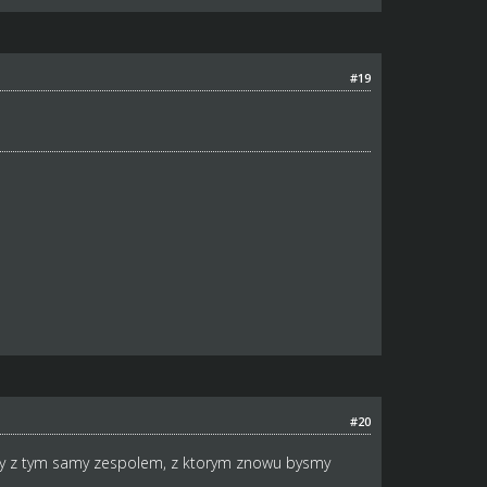
#19
#20
ony z tym samy zespolem, z ktorym znowu bysmy