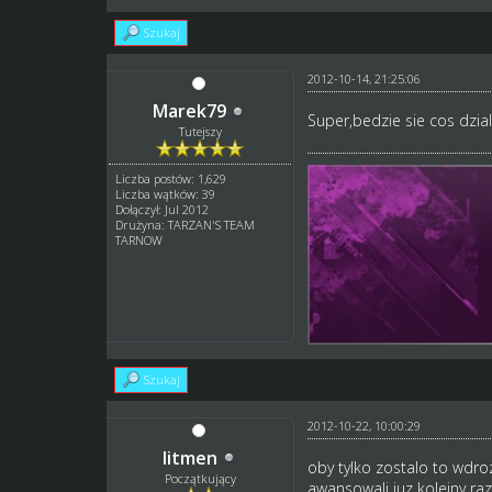
Szukaj
2012-10-14, 21:25:06
Marek79
Super,bedzie sie cos dzia
Tutejszy
Liczba postów: 1,629
Liczba wątków: 39
Dołączył: Jul 2012
Drużyna: TARZAN'S TEAM
TARNOW
Szukaj
2012-10-22, 10:00:29
litmen
oby tylko zostalo to wdr
Początkujący
awansowali juz kolejny ra