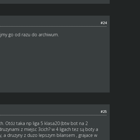
#24
ajmy go od razu do archiwum.
#25
h. Otóż taka np liga 5 klasa20 (btw bot na 2
ruzynami z miejsc 3cich? w 4 ligach tez są boty a
, a druzyny z duzo lepszym bilansem , grajace w