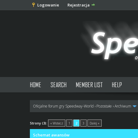
Logowanie
Rejestracja
HOME
SEARCH
MEMBER LIST
HELP
Oficjalne forum gry Speedway-World
›
Pozostałe
›
Archiwum
0 głosów - średnia: 0
1
2
3
4
5
Strony (3):
« Wstecz
1
2
3
Dalej »
Schemat awansów