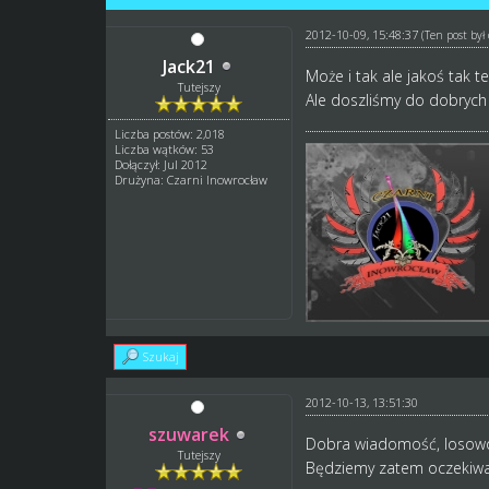
2012-10-09, 15:48:37
(Ten post by
Jack21
Może i tak ale jakoś tak 
Tutejszy
Ale doszliśmy do dobryc
Liczba postów: 2,018
Liczba wątków: 53
Dołączył: Jul 2012
Drużyna: Czarni Inowrocław
Szukaj
2012-10-13, 13:51:30
szuwarek
Dobra wiadomość, losowo
Tutejszy
Będziemy zatem oczekiwać