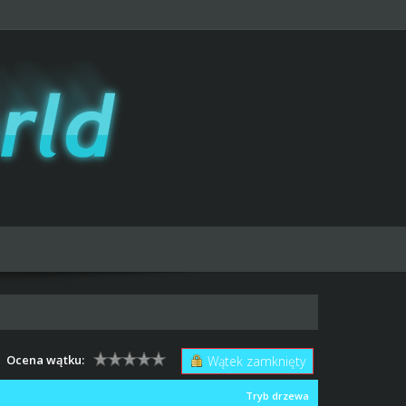
Ocena wątku:
Wątek zamknięty
Tryb drzewa