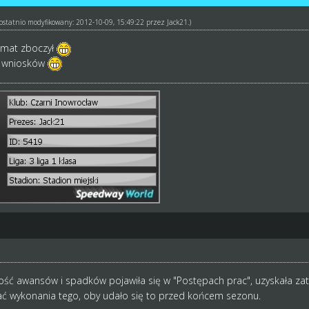
ł ostatnio modyfikowany: 2012-10-09, 15:49:22 przez
Jack21
.)
temat zboczył
h wniosków
ść awansów i spadków pojawiła się w "Postępach prac", uzyskała z
 wykonania tego, oby udało się to przed końcem sezonu.