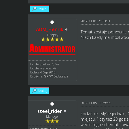
Szukaj
2012-11-01, 21:53:01
ADM_Henrik
Temat zostaje ponownie o
Tutejszy
Niech każdy ma możliwość
Liczba postów: 1,742
Liczba wątków: 42
Dołączył: Sep 2010
Drużyna: GRYFY Bydgoszcz
Szukaj
2012-11-05, 19:59:35
steel_rider
kodzik ok. Myśle jednak , 
Manager
miejscu...) czy tez 23 gdz
wedle tego schematu awans
Liczba postów: 104