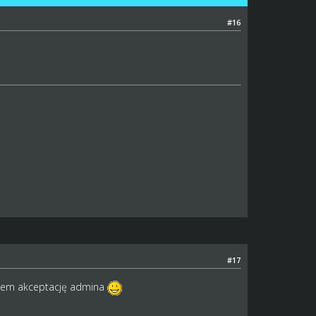
#16
#17
atem akceptację admina