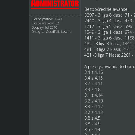
Bezpośrednie awanse:
3297 - 3 liga 8 klasa; 71 - 
Liczba postów: 1,741
2440 - 3 liga 4 klasa; 479 -
Liczba wątków: 52
1712 - 3 liga 5 klasa; 596 -
Dołączył: Jul 2010
1549 - 3 liga 1 klasa; 974 -
Drużyna: GoodFells Leszno
1411 - 3 liga 6 klasa; 1188 
482 - 3 liga 3 klasa; 1344 -
481 - 3 liga 2 klasa; 2141 -
421 -3 liga 7 klasa; 2201 - 
A przy typowaniu do baraz
3.4 z 4.16
3.4 z 4.15
3.7 z 4.11
3.3 z 4.8
3.1 z 4.14
3.2 z 4.10
3.3 z 4.12
3.2 z 4.13
3.8 z 4.5
3.8 z 4.9
3.5 z 4.4