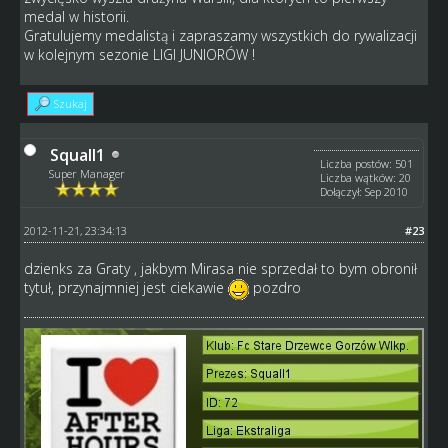
medal w historii.
Gratulujemy medalistą i zapraszamy wszystkich do rywalizacji
w kolejnym sezonie LIGI JUNIORÓW !
Szukaj
Squall1
Liczba postów: 501
Super Manager
Liczba wątków: 20
Dołączył: Sep 2010
2012-11-21, 23:34:13
#23
dzienks za Graty , jakbym Mirasa nie sprzedał to bym obronił
tytuł, przynajmniej jest ciekawie
pozdro