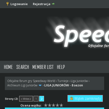
Logowanie
Rejestracja
HOME
SEARCH
MEMBER LIST
HELP
Oficjalne forum gry Speedway-World
›
Turnieje
›
Liga Juniorów
›
LIGA JUNIORÓW - 8 sezon
Archiwum Ligi Juniorów
›
Wątek zamknięty
Strony (2):
« Wstecz
1
2
Ocena wątku: