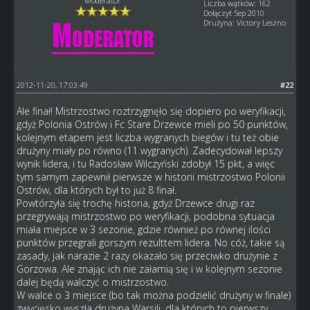
Moderator
Liczba wątków: 162
Dołączył: Sep 2010
Drużyna: Victory Leszno
2012-11-20, 17:03:49
#22
Ale finał! Mistrzostwo roztrzygnęło się dopiero po weryfikacji,
gdyż Polonia Ostrów i Fc Stare Drzewce mieli po 50 punktów,
kolejnym etapem jest liczba wygranych biegów i tu też obie
drużyny miały po równo (11 wygranych). Zadecydował lepszy
wynik lidera, i tu Radosław Wilczyński zdobył 15 pkt, a więc
tym samym zapewnił pierwsze w historii mistrzostwo Polonii
Ostrów, dla których był to już 8 finał.
Powtórzyła się trochę historia, gdyż Drzewce drugi raz
przegrywają mistrzostwo po weryfikacji, podobna sytuacja
miała miejsce w 3 sezonie, gdzie również po równej ilości
punktów przegrali gorszym rezulttem lidera. No cóż, takie są
zasady, jak narazie 2 razy okazało się przeciwko drużynie z
Gorzowa. Ale znając ich nie załamią się i w kolejnym sezonie
dalej będą walczyć o mistrzostwo.
W walce o 3 miejsce (bo tak można podzielić drużyny w finale)
zwycięsko wyszła drużyna Warsili, dla których to pierwszy