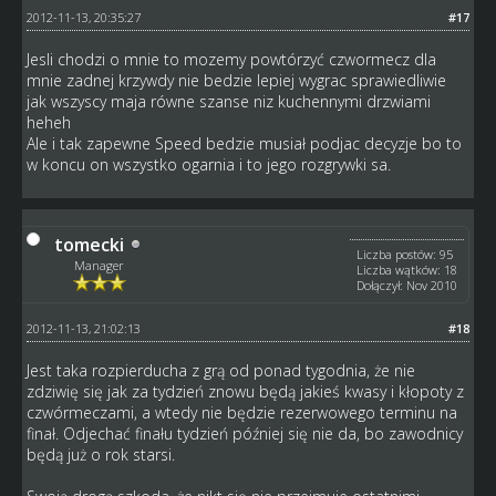
2012-11-13, 20:35:27
#17
Jesli chodzi o mnie to mozemy powtórzyć czwormecz dla
mnie zadnej krzywdy nie bedzie lepiej wygrac sprawiedliwie
jak wszyscy maja równe szanse niz kuchennymi drzwiami
heheh
Ale i tak zapewne Speed bedzie musiał podjac decyzje bo to
w koncu on wszystko ogarnia i to jego rozgrywki sa.
tomecki
Liczba postów: 95
Manager
Liczba wątków: 18
Dołączył: Nov 2010
2012-11-13, 21:02:13
#18
Jest taka rozpierducha z grą od ponad tygodnia, że nie
zdziwię się jak za tydzień znowu będą jakieś kwasy i kłopoty z
czwórmeczami, a wtedy nie będzie rezerwowego terminu na
finał. Odjechać finału tydzień później się nie da, bo zawodnicy
będą już o rok starsi.