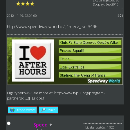
Liczba wątków: 20
Dołączył: Sep 2010
2012-11-19, 22:01:00
#21
http://www.speedway-world.pl/i,4mecz_live-3496
Liga typerów
- See more at:
http://www.typuj.org/program-
partnerski....tJTEr.dpuf
Strona WWW
Szukaj
Speed
Liczba postów: 1,920