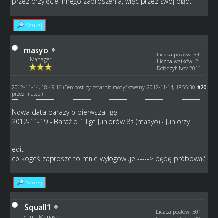
przez przyjęcie innego zaproszenia, więc przez swój błąd.
Szukaj
masyo
Liczba postów: 54
Manager
Liczba wątków: 2
Dołączył: Nov 2011
2012-11-14, 18:49:16
#20
(Ten post był ostatnio modyfikowany: 2012-11-14, 18:55:30
przez
masyo
.)
Nowa data barazy o pierwsza ligę
2012-11-19 - Baraż o 1 lige Juniorów 8s (masyo) - Juniorzy
edit
co kogoś zaprosze to mnie wylogowuje -----> będę próbować
Szukaj
Squall1
Liczba postów: 501
Super Manager