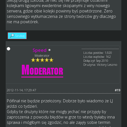
Swoją drogą szkoda, że nikt się nie przejmuje ostatnimi
kolejkami ligowymi ewidentnie skopanymi z winy nowego
serwera, gdzie obie kolejki powinny byś powtórzone. Zero
sensownego wytłumaczenia ze strony twórców gry dlaczego
nie ma powtórek.
Szukaj
Speed
Liczba postów: 1,920
Moderator
Liczba wątków: 162
Dołączył: Sep 2010
Drużyna: Victory Leszno
2012-11-14, 17:29:47
#19
Półfinał nie będzie przełożony. Dobrze było wiadomo że LJ
jeździ co tydzień.
Gdyby te drużyny które nie mogły jechać nie przyjęły by
zaproszenia z powodu błędów w grze to wtedy byłaby inna
sprawa i mógłbym się zgodzić, no ale zajęły sobie termin