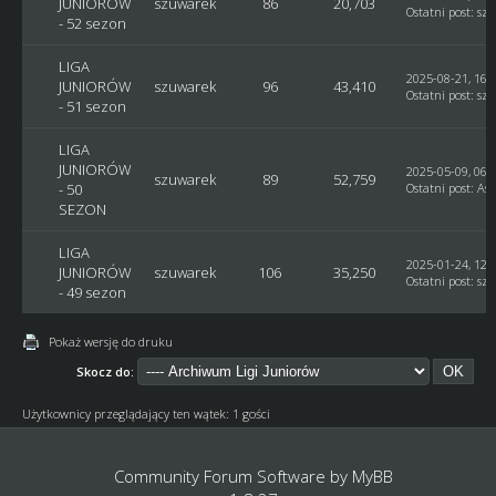
JUNIORÓW
szuwarek
86
20,703
Ostatni post
:
sz
- 52 sezon
LIGA
2025-08-21, 16:
JUNIORÓW
szuwarek
96
43,410
Ostatni post
:
sz
- 51 sezon
LIGA
JUNIORÓW
2025-05-09, 06:
szuwarek
89
52,759
- 50
Ostatni post
:
Ast
SEZON
LIGA
2025-01-24, 12:
JUNIORÓW
szuwarek
106
35,250
Ostatni post
:
sz
- 49 sezon
Pokaż wersję do druku
Skocz do:
Użytkownicy przeglądający ten wątek: 1 gości
Community Forum Software by
MyBB