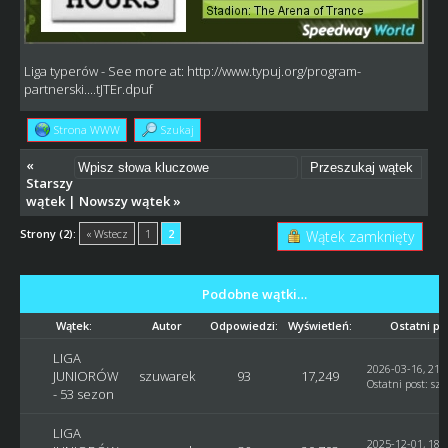
Liga typerów
- See more at:
http://www.typuj.org/program-
partnerski....tJTEr.dpuf
Strona WWW
Szukaj
«
Starszy
wątek
|
Nowszy wątek
»
Strony (2):
« Wstecz
1
2
Wątek zamknięty
Podobne wątki…
Wątek:
Autor
Odpowiedzi:
Wyświetleń:
Ostatni po
LIGA
2026-03-16, 21:
JUNIORÓW
szuwarek
93
17,249
Ostatni post
:
sz
- 53 sezon
LIGA
2025-12-01, 18: