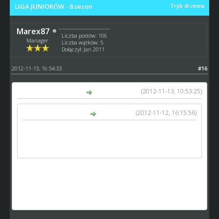
LIGA JUNIORÓW - 8 sezon
Tryb drzewa
Marex87
Liczba postów: 106
Manager
Liczba wątków: 5
Dołączył: Jan 2011
2012-11-13, 16:54:33
#16
(2012-11-13, 10:53:25)
speed_55 napisał(a):
(2012-11-12, 16:15:56)
Marex87 napisał(a):
http://www.speedway-world.pl/i,4mecz_live-3366
- 2
półfinał niestety bez emocji bo zawaliłem go. byłem
pewien że wystawiłem skład ale okazało się co innego
Skoro sam nie pojechałeś w tym półfinale to co stoi na
przeszkodzie aby powtórzyć go w pełnym składzie w
najbliższy poniedziałek tj. 19.11. oczywiście za
przyzwoleniem organizatora.