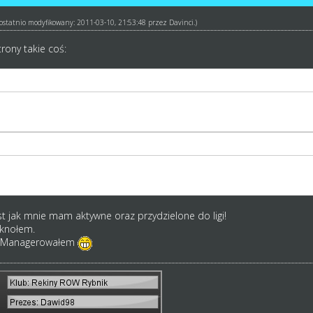
ł ostatnio modyfikowany: 2011-03-10, 21:53:48 przez
Davinci
.)
rony takie coś:
iada pełnej autoryzacji!
ryzacji poprzez kliknięcie w link wysłany na Twoją poczt
ostała przydzielona do żadnej ligi rozgrywkowej!
 admin Cie przydzieli do ligi.
st jak mnie mam aktywne oraz przydzielone do ligi!
iknołem.
cz Managerowałem