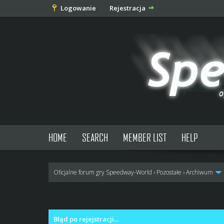
Logowanie
Rejestracja
HOME
SEARCH
MEMBER LIST
HELP
Oficjalne forum gry Speedway-World
›
Pozostałe
›
Archiwum
0 głosów - średnia: 0
1
2
3
4
5
Błąd po rejejstracji...