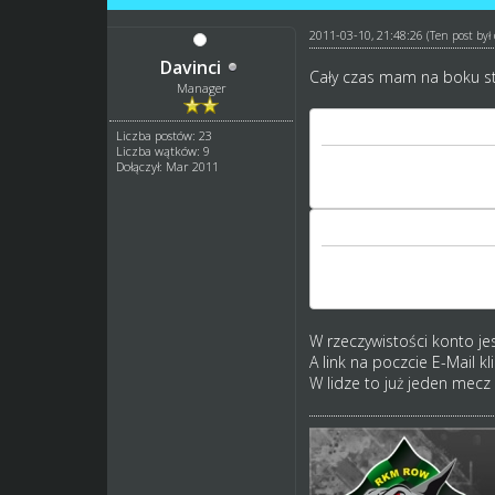
2011-03-10, 21:48:26
(Ten post by
Davinci
Cały czas mam na boku st
Manager
Kod:
Liczba postów: 23
Liczba wątków: 9
Dołączył: Mar 2011
Twoje konto nie pos
Musisz dokonać auto
Kod:
Twoja drużyna nie z
Musisz poczekać, aż
W rzeczywistości konto je
A link na poczcie E-Mail kl
W lidze to już jeden me