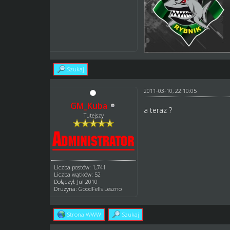
Szukaj
2011-03-10, 22:10:05
GM_Kuba
a teraz ?
Tutejszy
Liczba postów: 1,741
Liczba wątków: 52
Dołączył: Jul 2010
Drużyna: GoodFells Leszno
Strona WWW
Szukaj