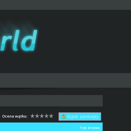
Ocena wątku:
Wątek zamknięty
Tryb drzewa