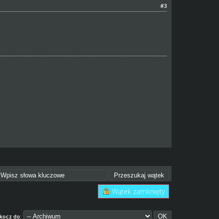
#3
Wątek zamknięty
kocz do: