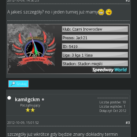
2012-10-09, 14:50:25
#2
A jakieś szczegóły? no i jeden turniej już mamy
Szukaj
kamilgckm
Liczba postów: 10
Początkujący
Liczba wątków: 1
Dołączył: Oct 2012
2012-10-09, 15:01:52
#3
szczegóły już wkrótce gdy będzie znany dokładny termin