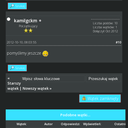
Szukaj
kamilgckm
Liczba postów: 10
Początkujący
Liczba wątków: 1
Dołączył: Oct 2012
2012-10-10, 08:03:55
#10
pomyślimy jeszcze
Szukaj
«
Starszy
wątek
|
Nowszy wątek
»
Wątek zamknięty
Podobne wątki…
Wątek:
Autor
Odpowiedzi:
Wyświetleń:
Ostatni 