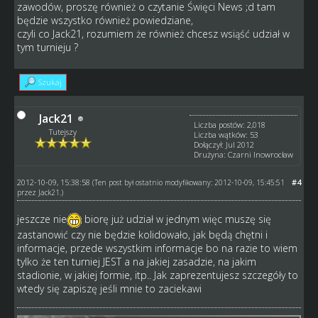
zawodów, proszę również o czytanie Święci News ;d tam
będzie wszystko również powiedziane,
czyli co Jack21, rozumiem że również chcesz wsiąść udział w
tym turnieju ?
Szukaj
Jack21
Liczba postów: 2,018
Tutejszy
Liczba wątków: 53
Dołączył: Jul 2012
Drużyna: Czarni Inowrocław
2012-10-09, 15:38:58
#4
(Ten post był ostatnio modyfikowany: 2012-10-09, 15:45:51
przez
Jack21
.)
jeszcze nie
biorę już udział w jednym więc muszę się
zastanowić czy nie będzie kolidowało, jak będą chętni i
informacje, przede wszystkim informacje bo na razie to wiem
tylko że ten turniej JEST a na jakiej zasadzie, na jakim
stadionie, w jakiej formie, itp.. Jak zaprezentujesz szczegóły to
wtedy się zapiszę jeśli mnie to zaciekawi