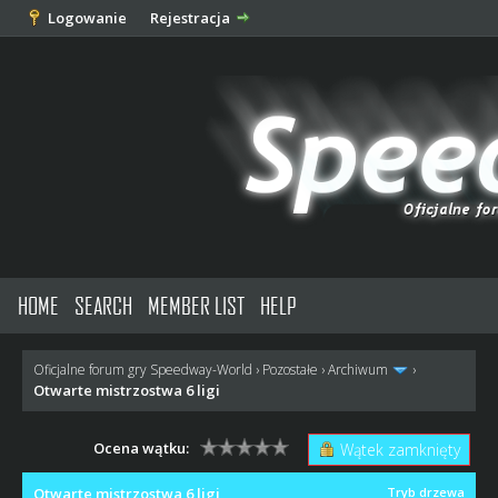
Logowanie
Rejestracja
HOME
SEARCH
MEMBER LIST
HELP
Oficjalne forum gry Speedway-World
›
Pozostałe
›
Archiwum
›
Otwarte mistrzostwa 6 ligi
Ocena wątku:
Wątek zamknięty
Otwarte mistrzostwa 6 ligi
Tryb drzewa