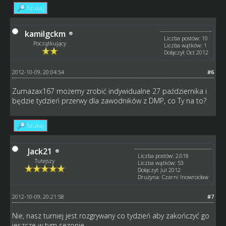
Szukaj
kamilgckm
Liczba postów: 10
Początkujący
Liczba wątków: 1
Dołączył: Oct 2012
2012-10-09, 20:04:54
#6
Zumazax167 możemy zrobić indywidualne 27 października i
będzie tydzień przerwy dla zawodników z DMP, co Ty na to?
Szukaj
Jack21
Liczba postów: 2,018
Tutejszy
Liczba wątków: 53
Dołączył: Jul 2012
Drużyna: Czarni Inowrocław
2012-10-09, 20:21:58
#7
Nie, nasz turniej jest rozgrywany co tydzień aby zakończyć go
jeszcze w tym sezonie