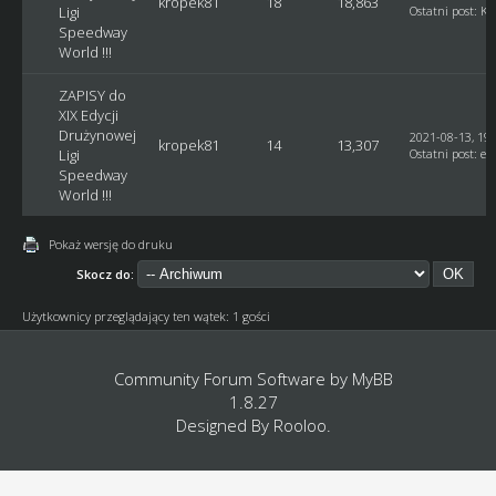
kropek81
18
18,863
Ligi
Ostatni post
:
Ku
Speedway
World !!!
ZAPISY do
XIX Edycji
Drużynowej
2021-08-13, 19:
kropek81
14
13,307
Ligi
Ostatni post
:
et
Speedway
World !!!
Pokaż wersję do druku
Skocz do:
Użytkownicy przeglądający ten wątek: 1 gości
Community Forum Software by
MyBB
1.8.27
Designed By
Rooloo
.