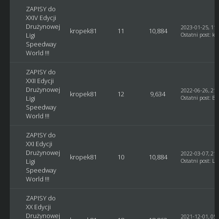
ZAPISY do
XXIV Edycji
Drużynowej
2023-01-25, 11:
kropek81
11
10,884
Ligi
Ostatni post
:
kr
Speedway
World !!!
ZAPISY do
XXII Edycji
Drużynowej
2022-06-26, 21:
kropek81
12
9,634
Ligi
Ostatni post
:
Bl
Speedway
World !!!
ZAPISY do
XXI Edycji
Drużynowej
2022-03-07, 21:
kropek81
10
10,884
Ligi
Ostatni post
:
Lu
Speedway
World !!!
ZAPISY do
XX Edycji
Drużynowej
2021-12-01, 05: