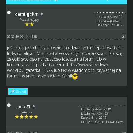
kamilgckm
Liczba postów: 10
Początkujący
Liczba wątków: 1
Dołączył: Oct 2012
2012-10-09, 14:41:56
#1
jeśli ktoś jest chętny do wzięcia udziału w turnieju Otwartych
Indywidualnych Mistrzostw Polski 6 ligi to zapraszam. Proszę
zgłosić swojego najlepszego jeźdźca na forum lub w
komentarzach pod artykułem :
http://www.speedway-
world.pl/i,gazetka-1-579
lub też w wiadomości prywatnej na
forum i w grze. pozdrawiam Kamil
Szukaj
Jack21
Liczba postów: 2,018
Tutejszy
Liczba wątków: 53
Dołączył: Jul 2012
Drużyna: Czarni Inowrocław