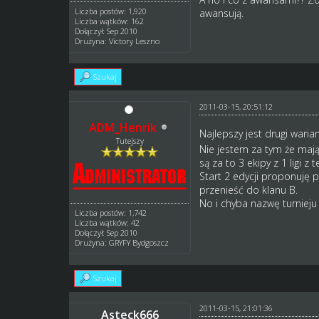
Liczba postów: 1,920
awansują.
Liczba wątków: 162
Dołączył: Sep 2010
Drużyna: Victory Leszno
Szukaj
2011-03-15, 20:51:12
ADM_Henrik
Najlepszy jest drugi waria
Tutejszy
Nie jestem za tym że mają
są za to 3 ekipy z 1 ligi z
Start 2 edycji proponuję p
przenieść do klanu B.
No i chyba nazwę turnieju
Liczba postów: 1,742
Liczba wątków: 42
Dołączył: Sep 2010
Drużyna: GRYFY Bydgoszcz
Szukaj
2011-03-15, 21:01:36
Asteck666