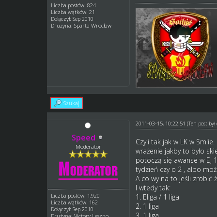
Liczba postów: 824
Liczba wątków: 21
Dołączył: Sep 2010
Drużyna: Sparta Wrocław
Szukaj
2011-03-15, 10:22:51
(Ten post by
Speed
Czyli tak jak w LK w Sm'ie
Moderator
wrażenie jakby to było sk
potoczą się awanse w E, 1 
tydzień czy o 2 , albo mo
A co wy na to jeśli zrobi
I wtedy tak:
Liczba postów: 1,920
1. Eliga / 1 liga
Liczba wątków: 162
2. 1 liga
Dołączył: Sep 2010
3. 1 liga
Drużyna: Victory Leszno