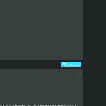
Odpowiedz
#7
e że nie będzie ich wiele bo wszyscy przecież nie