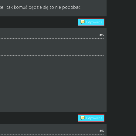
że i tak komuś będzie się to nie podobać.
Odpowiedz
#5
Odpowiedz
#6