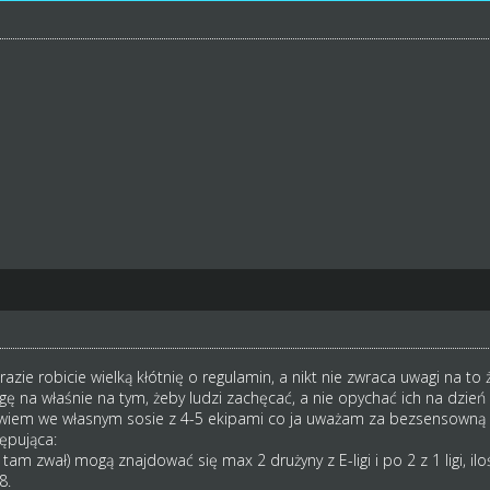
razie robicie wielką kłótnię o regulamin, a nikt nie zwraca uwagi na to 
ę na właśnie na tym, żeby ludzi zachęcać, a nie opychać ich na dzień 
 powiem we własnym sosie z 4-5 ekipami co ja uważam za bezsensowną 
ępująca:
o tam zwał) mogą znajdować się max 2 drużyny z E-ligi i po 2 z 1 ligi, i
8.