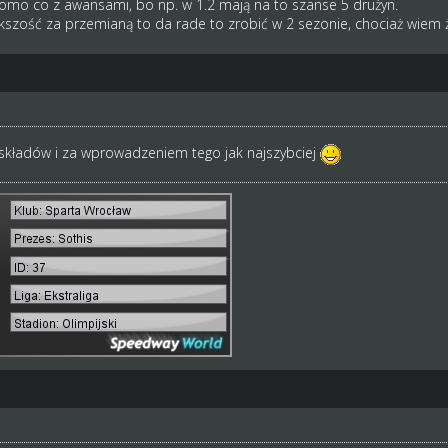
domo co z awansami, bo np. w 1.2 mają na to szanse 5 drużyn.
iększość za przemianą to da rade to zrobić w 2 sezonie, chociaż wiem 
 składów i za wprowadzeniem tego jak najszybciej