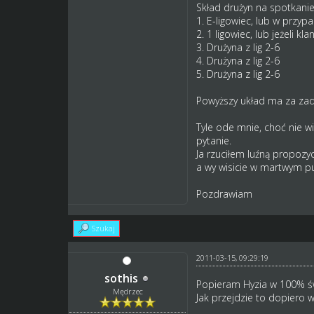
Skład drużyn na spotkanie
1. E-ligowiec, lub w przyp
2. 1 ligowiec, lub jeżeli 
3. Drużyna z lig 2-6
4. Drużyna z lig 2-6
5. Drużyna z lig 2-6
Powyższy układ ma za zad
Tyle ode mnie, choć nie w
pytanie.
Ja rzuciłem luźną propozy
a wy wisicie w martwym pu
Pozdrawiam
Szukaj
2011-03-15, 09:29:19
sothis
Popieram Hyzia w 100% św
Mędrzec
Jak przejdzie to dopiero 