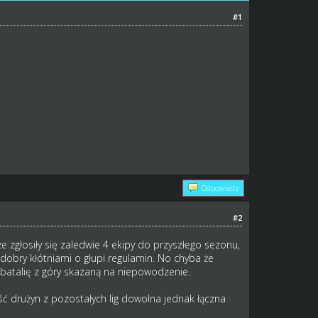
#1
Odpowiedz
#2
że zgłosiły się zaledwie 4 ekipy do przyszłego sezonu,
dobry kłótniami o głupi regulamin. No chyba że
batalię z góry skazaną na niepowodzenie.
lość drużyn z pozostałych lig dowolna jednak łączna