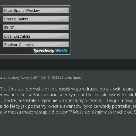
ł ostatnio modyfikowany: 2011-03-15, 10:29:39 przez
Speed
.)
. Mieliśmy taki pomysł ale nie chcieliśmy go wdrażac bo jak swk napisa
ierowane przeciw Podkarpaciu, więc tym bardziej co jak byśmy zrobili 
i 2 lidze, a zostały 3 tygodnie do końca tego sezonu. I tak już mówię 
że do kiedy jak poznamy kwestie awansów, tylko że wtedy potrzeba je
ć że w meczu może wystąpić 6 drużyn?? Może odróżnijmy to troche od 