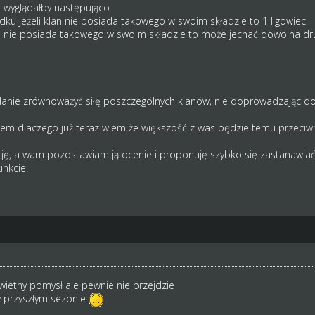
 wyglądałby następująco:
adku jeżeli klan nie posiada takowego w swoim składzie to 1 ligowiec
klan nie posiada takowego w swoim składzie to może jechać dowolna dru
anie zrównoważyć siłę poszczególnych klanów, nie doprowadzając d
iem dlaczego już teraz wiem że większość z was będzie temu przeciw
cję, a wam pozostawiam ją ocenie i proponuję szybko się zastanawiać
nkcie.
ietny pomysł ale pewnie nie przejdzie
w przyszłym sezonie