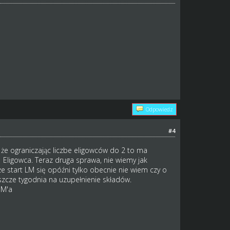
Odpowiedz
#4
ł że ograniczając liczbe eligowców do 2 to ma
1 Eligowca. Teraz druga sprawa, nie wiemy jak
że start LM się opóźni tylko obecnie nie wiem czy o
szcze tygodnia na uzupełnienie składów.
SM'a