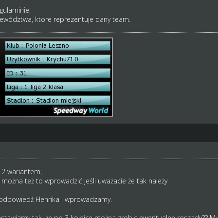
gulaminie:
ewództwa, ktore reprezentuje dany team.
a 2 wariantem,
 - można też to wprowadzić jeśli uważacie że tak należy
 odpowiedź Henrika i wprowadzamy.
stawiamy tak, że po 3 kolejce można zrobic ewentualne roszady?? Myśl