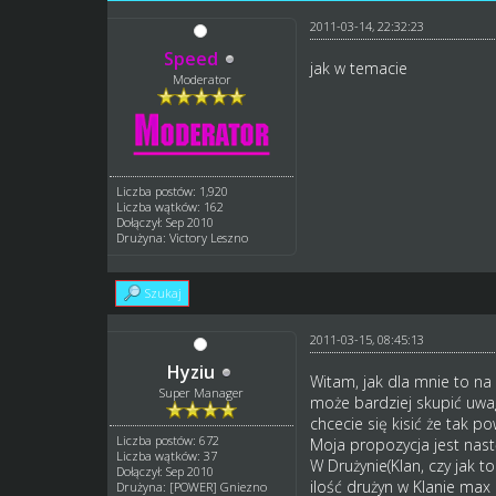
2011-03-14, 22:32:23
Speed
jak w temacie
Moderator
Liczba postów: 1,920
Liczba wątków: 162
Dołączył: Sep 2010
Drużyna: Victory Leszno
Szukaj
2011-03-15, 08:45:13
Hyziu
Witam, jak dla mnie to na 
Super Manager
może bardziej skupić uwag
chcecie się kisić że tak
Liczba postów: 672
Moja propozycja jest nast
Liczba wątków: 37
W Drużynie(Klan, czy jak t
Dołączył: Sep 2010
ilość drużyn w Klanie max 
Drużyna: [POWER] Gniezno