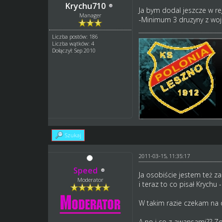
Krychu710
Ja bym dodal jeszcze w re
Manager
-Minimum 3 druzyny z woj
Liczba postów: 186
Liczba wątków: 4
Dołączył: Sep 2010
Szukaj
2011-03-15, 11:35:17
Speed
Ja osobiście jestem też z
Moderator
i teraz to co pisał Krychu
W takim razie czekam na
A no i co z awansami?? Zo