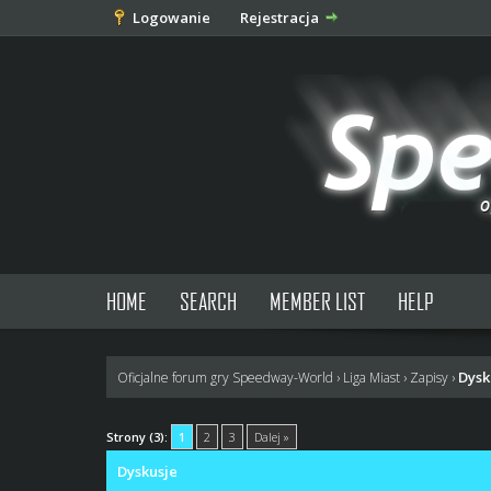
Logowanie
Rejestracja
HOME
SEARCH
MEMBER LIST
HELP
Dysk
Oficjalne forum gry Speedway-World
›
Liga Miast
›
Zapisy
›
0 głosów - średnia: 0
1
2
3
4
5
Strony (3):
1
2
3
Dalej »
Dyskusje