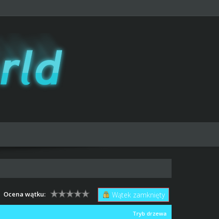
Ocena wątku:
Wątek zamknięty
Tryb drzewa