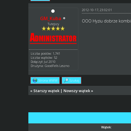
2012-10-17, 23:02:01
GM_Kuba
OOO Hyziu dobrze kombinuje
Tutejszy
Liczba postów: 1,741
Liczba wątków: 52
Dołączył: Jul 2010
Drużyna: GoodFells Leszno
Strona WWW
Szukaj
«
Starszy wątek
|
Nowszy wątek
»
Wątek: