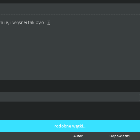
, i włąsnei tak było : )))
Podobne wątki…
Autor
Odpowiedzi: