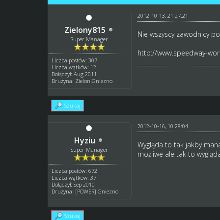
2012-10-13, 21:27:21
Zielony815
Nie wszyscy zawodnicy poj
Super Manager
http://www.speedway-world
Liczba postów: 307
Liczba wątków: 12
Dołączył: Aug 2011
Drużyna: ZieloniGniezno
Szukaj
2012-10-16, 10:28:04
Hyziu
Wygląda to tak jakby mana
Super Manager
możliwe ale tak to wygląda
Liczba postów: 672
Liczba wątków: 37
Dołączył: Sep 2010
Drużyna: [POWER] Gniezno
Szukaj