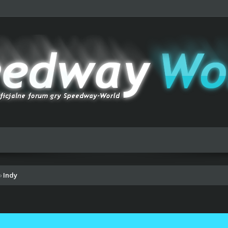
Indy
›