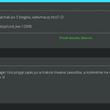
echali po 5 biegów, wytłumaczy ktoś? ;D
.pl/i,ind_live-12938
Pozdrawiam, Marcin.
ger Unii przyjął zapki już w trakcie trwania zawodów, a konkretnie na
 :d