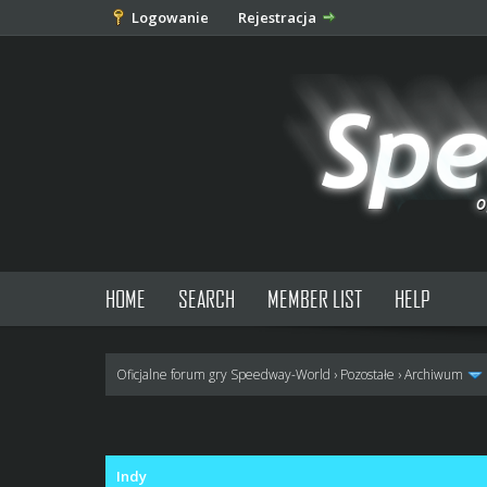
Logowanie
Rejestracja
HOME
SEARCH
MEMBER LIST
HELP
Oficjalne forum gry Speedway-World
›
Pozostałe
›
Archiwum
0 głosów - średnia: 0
1
2
3
4
5
Indy