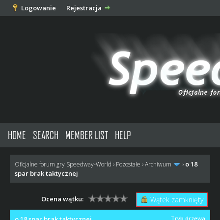
Logowanie
Rejestracja
HOME
SEARCH
MEMBER LIST
HELP
o 18
Oficjalne forum gry Speedway-World
›
Pozostałe
›
Archiwum
›
spar brak taktycznej
Ocena wątku:
Wątek zamknięty
o 18 spar brak taktycznej
Tryb drzewa