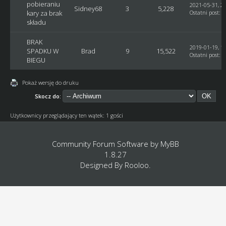
pobieraniu
2021-05-31, 21
Sidney68
3
5,228
kary za brak
Ostatni post
:
G
składu
BRAK
2019-01-19, 12
SPADKU W
Brad
9
15,522
Ostatni post
:
G
BIEGU
Pokaż wersję do druku
Skocz do:
Użytkownicy przeglądający ten wątek: 1 gości
Community Forum Software by
MyBB
1.8.27
Designed By
Rooloo
.