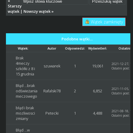
«
Starszy
wątek
|
Nowszy wątek
»
Wątek zamknięty
Podobne wątki…
Wątek:
Autor
Odpowiedzi:
Wyświetleń:
Ostatni 
Brak
4meczy
2021-12-27, 11
szuwarek
1
19,061
szkółki z 8 i
Ostatni post
:
G
15 grudnia
Błąd ...brak
2021-11-05, 17
odświeżania
Rafalski78
2
6,852
Ostatni post
:
R
meczowego
błąd i brak
2021-08-18, 13
mozliwosci
Petecki
1
4,488
Ostatni post
:
G
zmiany
Błąd ...w