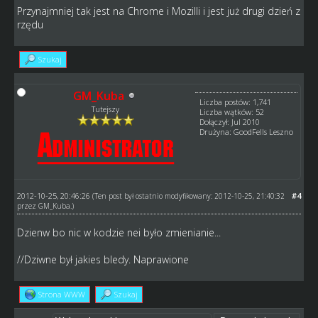
Przynajmniej tak jest na Chrome i Mozilli i jest już drugi dzień z
rzędu
Szukaj
GM_Kuba
Liczba postów: 1,741
Tutejszy
Liczba wątków: 52
Dołączył: Jul 2010
Drużyna: GoodFells Leszno
2012-10-25, 20:46:26
#4
(Ten post był ostatnio modyfikowany: 2012-10-25, 21:40:32
przez
GM_Kuba
.)
Dzienw bo nic w kodzie nei było zmienianie...
//Dziwne był jakies bledy. Naprawione
Strona WWW
Szukaj