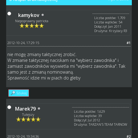
kamykov
Liczba postów: 1,709
Niepoprawny patriota
Liczba wątków: 54
Dołączył: Jan 2011
Drużyna: Krzyżacy R3
2012-10-24, 17:29:15
#1
nie mogę zmiany taktycznej zrobić.
W zmianie taktycznej naciskam na "wybierz zawodnika" i
zamiast zawodników wyswietla mi "wybierz zawodnika". Tak
samo jest z zmianą nominowaną.
Sprawność idzie mi w piach do gleby
Szukaj
Marek79
Liczba postów: 1,629
Tutejszy
Liczba wątków: 39
Dołączył: Jul 2012
Drużyna: TARZAN'S TEAM TARNOW
2012-10-24, 19:34:36
#2