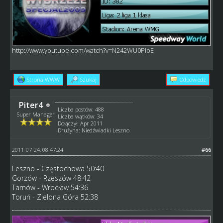
http://www.youtube.com/watch?v=N242WU0PioE
Strona WWW
Szukaj
Odpowiedz
Piter4
Liczba postów: 488
Super Manager
Liczba wątków: 34
Dołączył: Apr 2011
Drużyna: Niedźwiadki Leszno
2011-07-24, 08:47:24
#66
Leszno - Częstochowa 50:40
Gorzów - Rzeszów 48:42
Tarnów - Wrocław 54:36
Toruń - Zielona Góra 52:38