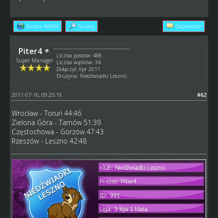
Strona WWW
Szukaj
Odpowiedz
Piter4
Liczba postów: 488
Super Manager
Liczba wątków: 34
Dołączył: Apr 2011
Drużyna: Niedźwiadki Leszno
2011-07-16, 09:25:19
#62
Wrocław - Toruń 44:46
Zielona Góra - Tarnów 51:39
Częstochowa - Gorzów 47:43
Rzeszów - Leszno 42:48