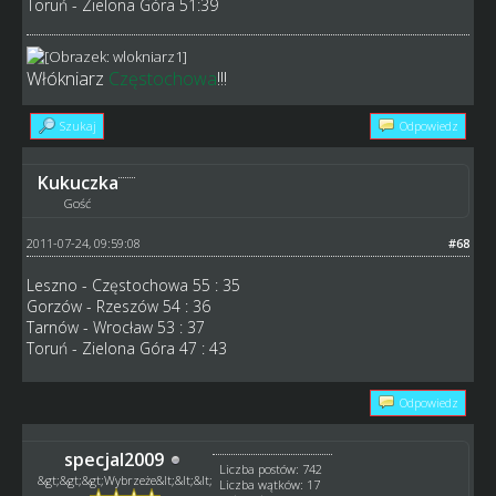
Toruń - Zielona Góra 51:39
Włókniarz
Częstochowa
!!!
Szukaj
Odpowiedz
Kukuczka
Gość
2011-07-24, 09:59:08
#68
Leszno - Częstochowa 55 : 35
Gorzów - Rzeszów 54 : 36
Tarnów - Wrocław 53 : 37
Toruń - Zielona Góra 47 : 43
Odpowiedz
specjal2009
Liczba postów: 742
&gt;&gt;&gt;Wybrzeże&lt;&lt;&lt;
Liczba wątków: 17