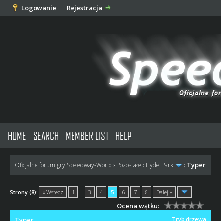
Logowanie
Rejestracja
HOME
SEARCH
MEMBER LIST
HELP
Typer
Oficjalne forum gry Speedway-World
›
Pozostałe
›
Hyde Park
›
Strony (8):
« Wstecz
1
…
3
4
5
6
7
8
Dalej »
Ocena wątku:
Typer
Tryb drzewa