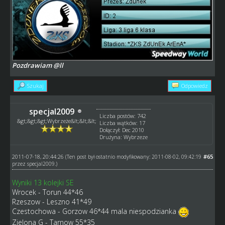
Pozdrawiam @ll
Szukaj
Odpowiedz
specjal2009
Liczba postów: 742
&gt;&gt;&gt;Wybrzeże&lt;&lt;&lt;
Liczba wątków: 17
Dołączył: Dec 2010
Drużyna: Wybrzeze
2011-07-18, 20:44:26
#65
(Ten post był ostatnio modyfikowany: 2011-08-02, 09:42:19
przez
specjal2009
.)
Wyniki 13 kolejki SE
Wrocek - Torun 44*46
Rzeszow - Leszno 41*49
Czestochowa - Gorzow 46*44 mala niespodzianka
Zielona G - Tarnow 55*35