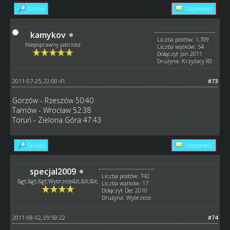
Szukaj
Odpowiedz
kamykov
Liczba postów: 1,709
Niepoprawny patriota
Liczba wątków: 54
Dołączył: Jan 2011
Drużyna: Krzyżacy R3
2011-07-25, 22:00:41
#73
Gorzów - Rzeszów 50:40
Tarnów - Wrocław 52:38
Toruń - Zielona Góra 47:43
Szukaj
Odpowiedz
specjal2009
Liczba postów: 742
&gt;&gt;&gt;Wybrzeże&lt;&lt;&lt;
Liczba wątków: 17
Dołączył: Dec 2010
Drużyna: Wybrzeze
2011-08-02, 09:50:22
#74