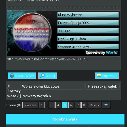
http://www.youtube.com/watch?v=N242WU0PioE
Strona WWW
Szukaj
Odpowiedz
«
Starszy
wątek
|
Nowszy wątek
»
Strony (8):
« Wstecz
1
…
3
4
5
6
7
8
Dalej »
Podobne wątki…