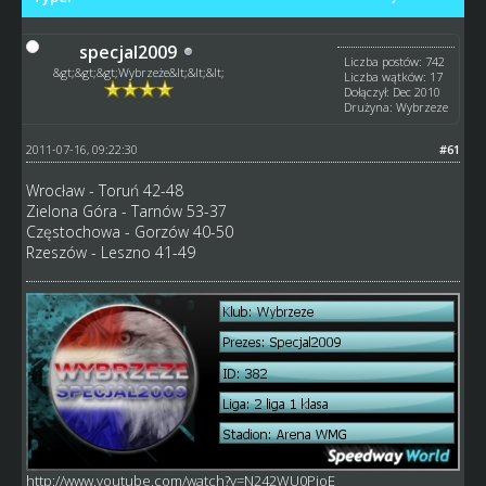
specjal2009
Liczba postów: 742
&gt;&gt;&gt;Wybrzeże&lt;&lt;&lt;
Liczba wątków: 17
Dołączył: Dec 2010
Drużyna: Wybrzeze
2011-07-16, 09:22:30
#61
Wrocław - Toruń 42-48
Zielona Góra - Tarnów 53-37
Częstochowa - Gorzów 40-50
Rzeszów - Leszno 41-49
http://www.youtube.com/watch?v=N242WU0PioE