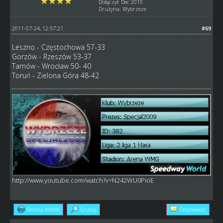
Dołączył: Dec 2010
Drużyna: Wybrzeze
2011-07-24, 12:57:21
#69
Leszno - Częstochowa 57-33
Gorzów - Rzeszów 53-37
Tarnów - Wrocław 50- 40
Toruń - Zielona Góra 48-42
http://www.youtube.com/watch?v=N242WU0PioE
Strona WWW
Szukaj
Odpowiedz