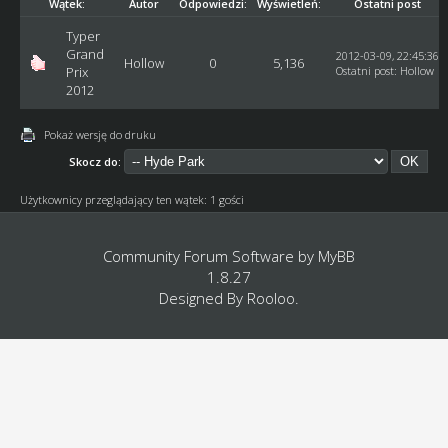
Wątek:
Autor
Odpowiedzi:
Wyświetleń:
Ostatni post
Typer
Grand
2012-03-09, 22:45:36
Hollow
0
5,136
Prix
Ostatni post
:
Hollow
2012
Pokaż wersję do druku
Skocz do:
Użytkownicy przeglądający ten wątek: 1 gości
Community Forum Software by
MyBB
1.8.27
Designed By
Rooloo
.