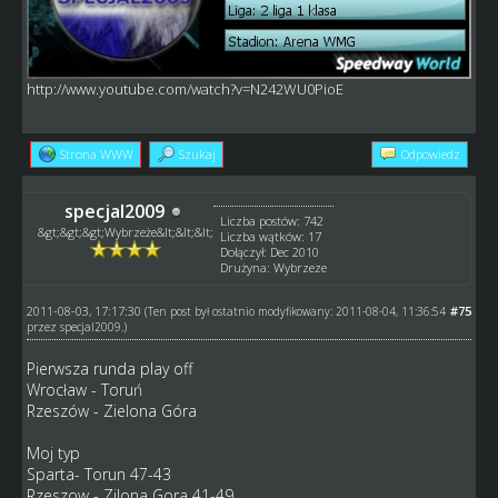
http://www.youtube.com/watch?v=N242WU0PioE
Strona WWW
Szukaj
Odpowiedz
specjal2009
Liczba postów: 742
&gt;&gt;&gt;Wybrzeże&lt;&lt;&lt;
Liczba wątków: 17
Dołączył: Dec 2010
Drużyna: Wybrzeze
2011-08-03, 17:17:30
#75
(Ten post był ostatnio modyfikowany: 2011-08-04, 11:36:54
przez
specjal2009
.)
Pierwsza runda play off
Wrocław - Toruń
Rzeszów - Zielona Góra
Moj typ
Sparta- Torun 47-43
Rzeszow - Zilona Gora 41-49