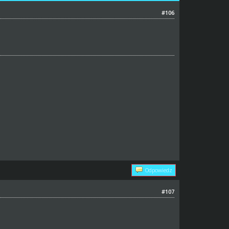
#106
Odpowiedz
#107