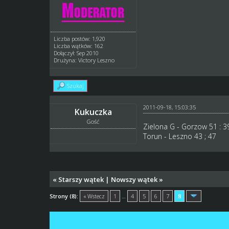
Liczba postów: 1,920
Liczba wątków: 162
Dołączył: Sep 2010
Drużyna: Victory Leszno
Szukaj
2011-09-18, 15:03:35
Kukuczka
Gość
Zielona G - Gorzow 51 : 3
Torun - Leszno 43 ; 47
«
Starszy wątek
|
Nowszy wątek
»
Strony (8):
« Wstecz
1
…
4
5
6
7
8