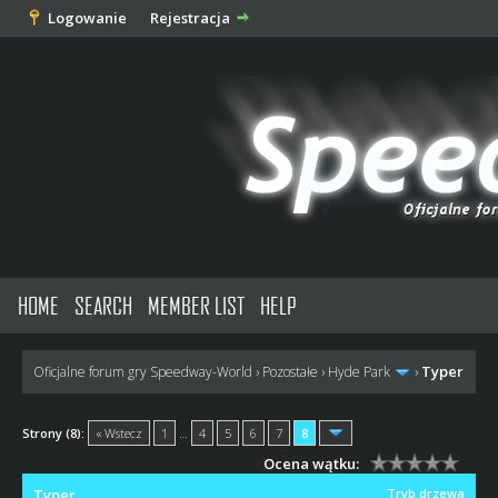
Logowanie
Rejestracja
HOME
SEARCH
MEMBER LIST
HELP
Typer
Oficjalne forum gry Speedway-World
›
Pozostałe
›
Hyde Park
›
Strony (8):
« Wstecz
1
…
4
5
6
7
8
Ocena wątku:
Typer
Tryb drzewa