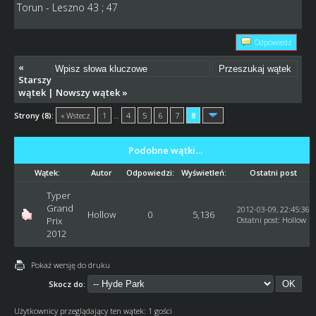
Torun - Leszno 43 ; 47
Odpowiedz
«
Starszy
wątek
|
Nowszy wątek
»
Strony (8):
« Wstecz
1
…
4
5
6
7
8
Podobne wątki…
Wątek:
Autor
Odpowiedzi:
Wyświetleń:
Ostatni post
Typer
Grand
2012-03-09, 22:45:36
Hollow
0
5,136
Prix
Ostatni post
:
Hollow
2012
Pokaż wersję do druku
Skocz do:
Użytkownicy przeglądający ten wątek: 1 gości