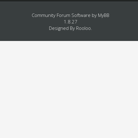
Community Forum Software by
MyBB
1.8.27
Designed By
Rooloo
.