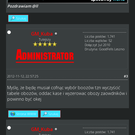
Pozdrawiam @ll
Szukaj
GM_Kuba
Liczba postów: 1,741
Tutejszy
Liczba wątków: 52
Dołączył: Jul 2010
Drużyna: GoodFells Leszno
2012-11-12, 22:57:25
#3
Myślę, że będę musiał cofnąc wybór boozów tzn wyczyścić
tabele obozów, oddac kase i wyzerowac obozy zaowdników i
powinno być okej
Strona WWW
Szukaj
GM_Kuba
Liczba postów: 1,741
Tutejszy