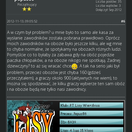
Liczba postów: 35
Początkujący
Liczba wątków: 3
Dołączył: Sep 2012
2012-11-13, 09:05:52
#6
A w czym był problem? u mnie było to samo ale kasa za
wysłanie zawodników została pobrana prawidłowo. Oprócz
moich zawodników na obozie było jeszcze kilku, ale wg mnie
to chyba normalne, że spotykamy na obozach różnych ludzi.
Pomyślcie co to byłaby za zabawa gdy na obóz pojedzie
paczka chłopaków, a na obozie nikogo nie spotkają. Żadnej
dziewczyny? to aż się wracać chce
. A tak na serio jaki był
problem, przecież obozów jest chyba 160 (gdzieś
przeczytałem), a graczy około 900 (aktywnych nie wiem), to
można się spodziewać, że kilku graczy wybierze ten sam obóz
i na obozie będą nie tylko nasi zawodnicy.