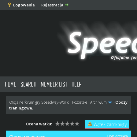
Logowanie
Rejestracja
HOME
SEARCH
MEMBER LIST
HELP
Obozy
Oficjalne forum gry Speedway-World
›
Pozostałe
›
Archiwum
›
treningowe.
Ocena wątku:
Wątek zamknięty
Obozy treningowe.
Tryb drzewa