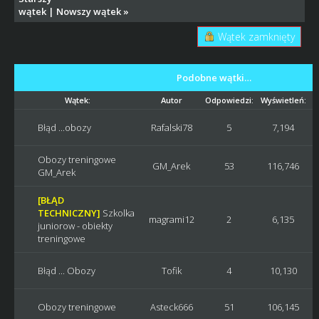
wątek
|
Nowszy wątek
»
Wątek zamknięty
Podobne wątki…
Wątek:
Autor
Odpowiedzi:
Wyświetleń:
Błąd ...obozy
Rafalski78
5
7,194
Obozy treningowe
GM_Arek
53
116,746
GM_Arek
[BŁĄD
TECHNICZNY]
Szkolka
magrami12
2
6,135
juniorow - obiekty
treningowe
Błąd ... Obozy
Tofik
4
10,130
Obozy treningowe
Asteck666
51
106,145