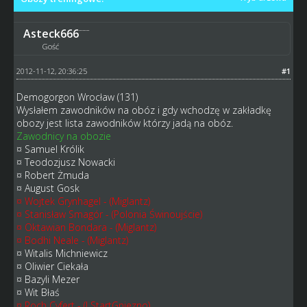
Asteck666
Gość
2012-11-12, 20:36:25
#1
Demogorgon Wrocław (131)
Wysłałem zawodników na obóz i gdy wchodzę w zakładkę
obozy jest lista zawodników którzy jadą na obóz.
Zawodnicy na obozie
¤ Samuel Królik
¤ Teodozjusz Nowacki
¤ Robert Żmuda
¤ August Gosk
¤ Wojtek Grynhagel - (Miglantz)
¤ Stanisław Smagór - (Polonia Świnoujście)
¤ Oktawian Bondara - (Miglantz)
¤ Bodhi Neale - (Miglantz)
¤ Witalis Michniewicz
¤ Oliwier Ciekała
¤ Bazyli Mezer
¤ Wit Błaś
¤ Roch Cyfert - (LStartGniezno)