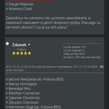
¤ Dacjan Rejewski
¤ Arseniusz Siast
Zawodnicy na czerwono nie są moimi zawodnikami, w
nawiasach napisałem w jakich drużynach jeżdżą. Dlaczego są
na moim obozie? I czy ja za nich placę?
Zdunek
Liczba postów: 901
Tutejszy
Liczba wątków: 8
Dołączył: Sep 2010
Drużyna: ZKS Zdunek Rzeszów
2012-11-12, 21:56:23
#2
(Ten post był ostatnio modyfikowany: 2012-11-12, 21:58:20
przez
Zdunek
.)
¤ Jaromir Niedzielański--Polonia BDG
¤ Narcyz Horodyjski
¤ Benedykt Kłos
¤ Melchior Czerwiński
¤ Saturnin Chodziński
¤ Zbyszko Ostrowski
¤ Klementyn Węgrzyk--Polonia BDG