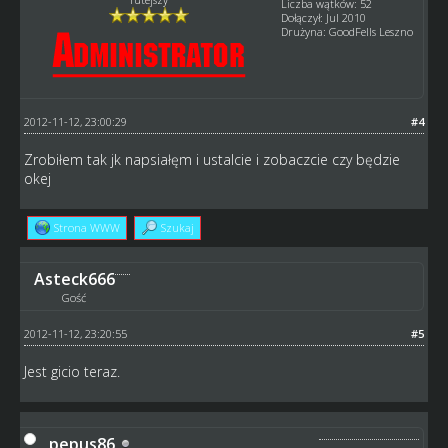
Liczba wątków: 52
Dołączył: Jul 2010
Drużyna: GoodFells Leszno
2012-11-12, 23:00:29
#4
Zrobiłem tak jk napsiałęm i ustalcie i zobaczcie czy będzie
okej
Strona WWW
Szukaj
Asteck666
Gość
2012-11-12, 23:20:55
#5
Jest gicio teraz.
pepus86