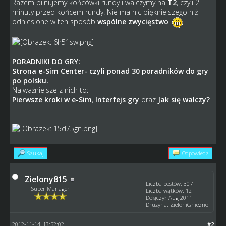
Razem pilnujemy końcówki rundy i walczymy na
T2
, czyli 2
minuty przed końcem rundy. Nie ma nic piękniejszego niż
odniesione w ten sposób
wspólne zwycięstwo
.
PORADNIKI DO GRY:
Strona e-Sim Center
- czyli ponad 30 poradników do gry
po polsku.
Najważniejsze z nich to:
Pierwsze kroki w e-Sim
,
Interfejs gry
oraz
Jak się walczy?
Szukaj
Odpowiedz
Zielony815
Liczba postów: 307
Super Manager
Liczba wątków: 12
Dołączył: Aug 2011
Drużyna: ZieloniGniezno
2012-11-14, 13:52:02
#2