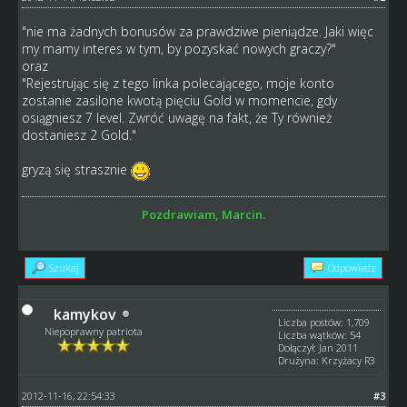
"nie ma żadnych bonusów za prawdziwe pieniądze. Jaki więc
my mamy interes w tym, by pozyskać nowych graczy?"
oraz
"Rejestrując się z tego linka polecającego, moje konto
zostanie zasilone kwotą pięciu Gold w momencie, gdy
osiągniesz 7 level. Zwróć uwagę na fakt, że Ty również
dostaniesz 2 Gold."
gryzą się strasznie
Pozdrawiam, Marcin.
Szukaj
Odpowiedz
kamykov
Liczba postów: 1,709
Niepoprawny patriota
Liczba wątków: 54
Dołączył: Jan 2011
Drużyna: Krzyżacy R3
2012-11-16, 22:54:33
#3