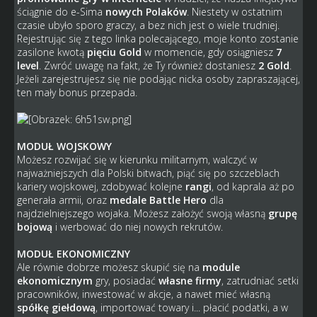
ściągnie do e-Sima
nowych Polaków
. Niestety w ostatnim
czasie ubyło sporo graczy, a bez nich jest o wiele trudniej.
Rejestrując się z tego linka polecającego,
moje konto zostanie
zasilone kwotą
pięciu Gold
w momencie, gdy osiągniesz
7
level
. Zwróć uwagę na fakt, że Ty również dostaniesz
2 Gold
.
Jeżeli zarejestrujesz się nie podając nicka osoby zapraszającej,
ten mały bonus przepada.
MODUŁ WOJSKOWY
Możesz rozwijać się w kierunku militarnym, walczyć w
najważniejszych dla Polski bitwach, piąć się po szczeblach
kariery wojskowej, zdobywać kolejne
rangi
, od kaprala aż po
generała armii, oraz
medale Battle Hero
dla
najdzielniejszego wojaka. Możesz założyć swoją własną
grupę
bojową
i werbować do niej nowych rekrutów.
MODUŁ EKONOMICZNY
Ale równie dobrze możesz skupić się na
module
ekonomicznym
gry, posiadać
własne firmy
, zatrudniać setki
pracowników, inwestować w akcje, a nawet mieć własną
spółkę giełdową
, importować towary i... płacić podatki, a w