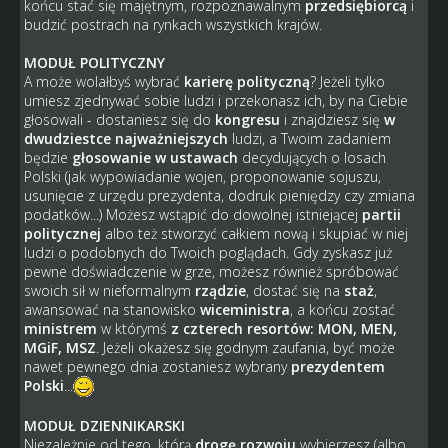
końcu stać się majętnym, rozpoznawalnym
przedsiębiorcą
i
budzić postrach na rynkach wszystkich krajów.
MODUŁ POLITYCZNY
A może wolałbyś wybrać
karierę polityczną
? Jeżeli tylko
umiesz zjednywać sobie ludzi i przekonasz ich, by na Ciebie
głosowali - dostaniesz się do
kongresu
i znajdziesz się
w
dwudziestce najważniejszych
ludzi, a Twoim zadaniem
będzie
głosowanie w ustawach
decydujących o losach
Polski (jak wypowiadanie wojen, proponowanie sojuszu,
usunięcie z urzędu prezydenta, dodruk pieniędzy czy zmiana
podatków...) Możesz wstąpić do dowolnej istniejącej
partii
politycznej
albo też stworzyć całkiem nową i skupiać w niej
ludzi o podobnych do Twoich poglądach. Gdy zyskasz już
pewne doświadczenie w grze, możesz również spróbować
swoich sił w nieformalnym
rządzie
, dostać się na
staż
,
awansować na stanowisko
wiceministra
, a końcu zostać
ministrem
w którymś
z czterech resortów: MON, MEN,
MGiF, MSZ
. Jeżeli okażesz się godnym zaufania, być może
nawet pewnego dnia zostaniesz wybrany
prezydentem
Polski
...
MODUŁ DZIENNIKARSKI
Niezależnie od tego, którą
drogę rozwoju
wybierzesz (albo