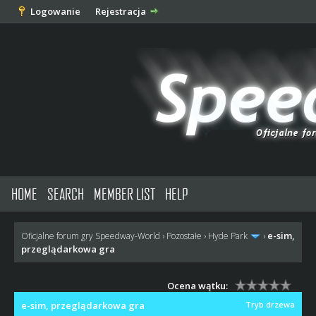
Logowanie
Rejestracja
HOME
SEARCH
MEMBER LIST
HELP
e-sim,
Oficjalne forum gry Speedway-World
›
Pozostałe
›
Hyde Park
›
przeglądarkowa gra
Ocena wątku:
e-sim, przeglądarkowa gra
Tryb drzewa