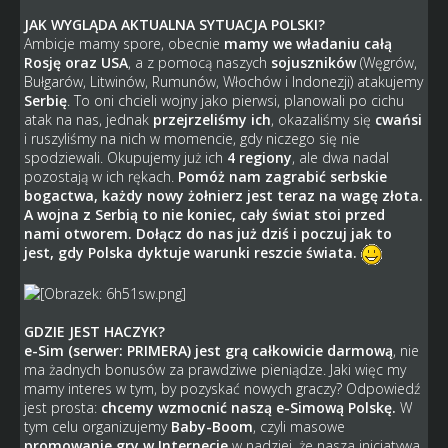
JAK WYGLĄDA AKTUALNA SYTUACJA POLSKI?
Ambicje mamy spore, obecnie
mamy we władaniu całą
Rosję oraz USA
, a z pomocą naszych
sojuszników
(Węgrów,
Bułgarów, Litwinów, Rumunów, Włochów i Indonezji) atakujemy
Serbię
. To oni chcieli wojny jako pierwsi, planowali po cichu
atak na nas, jednak
przejrzeliśmy ich
, okazaliśmy się
cwańsi
i ruszyliśmy na nich w momencie, gdy niczego się nie
spodziewali. Okupujemy już ich
4 regiony
, ale dwa nadal
pozostają w ich rękach.
Pomóż nam zagrabić serbskie
bogactwa, każdy nowy żołnierz jest teraz na wagę złota.
A wojna z Serbią to nie koniec, cały świat stoi przed
nami otworem. Dołącz do nas już dziś i poczuj jak to
jest, gdy Polska dyktuje warunki reszcie świata.
GDZIE JEST HACZYK?
e-Sim (serwer: PRIMERA) jest grą całkowicie darmową
, nie
ma żadnych bonusów za prawdziwe pieniądze. Jaki więc my
mamy interes w tym, by pozyskać nowych graczy? Odpowiedź
jest prosta:
chcemy wzmocnić naszą e-Simową Polskę.
W
tym celu organizujemy
Baby-Boom
, czyli masowe
promowanie gry w Internecie
w nadziei, że nasza inicjatywa