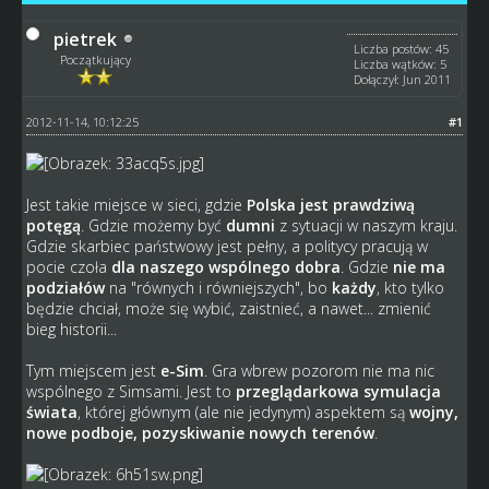
pietrek
Liczba postów: 45
Początkujący
Liczba wątków: 5
Dołączył: Jun 2011
2012-11-14, 10:12:25
#1
Jest takie miejsce w sieci, gdzie
Polska jest prawdziwą
potęgą
. Gdzie możemy być
dumni
z sytuacji w naszym kraju.
Gdzie skarbiec państwowy jest pełny, a politycy pracują w
pocie czoła
dla naszego wspólnego dobra
. Gdzie
nie ma
podziałów
na "równych i równiejszych", bo
każdy
, kto tylko
będzie chciał, może się wybić, zaistnieć, a nawet... zmienić
bieg historii...
Tym miejscem jest
e-Sim
. Gra wbrew pozorom nie ma nic
wspólnego z Simsami. Jest to
przeglądarkowa symulacja
świata
, której głównym (ale nie jedynym) aspektem są
wojny,
nowe podboje, pozyskiwanie nowych terenów
.