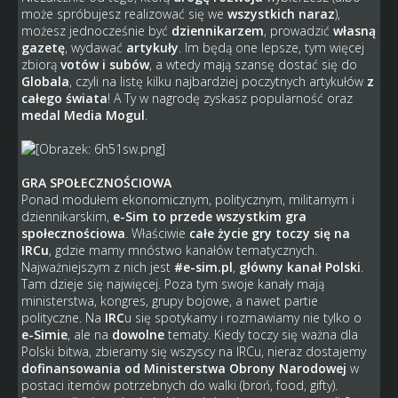
może spróbujesz realizować się we
wszystkich naraz
),
możesz jednocześnie być
dziennikarzem
, prowadzić
własną
gazetę
, wydawać
artykuły
. Im będą one lepsze, tym więcej
zbiorą
votów i subów
, a wtedy mają szansę dostać się do
Globala
, czyli na listę kilku najbardziej poczytnych artykułów
z
całego świata
! A Ty w nagrodę zyskasz popularność oraz
medal Media Mogul
.
GRA SPOŁECZNOŚCIOWA
Ponad modułem ekonomicznym, politycznym, militarnym i
dziennikarskim,
e-Sim to przede wszystkim gra
społecznościowa
. Właściwie
całe życie gry toczy się na
IRCu
, gdzie mamy mnóstwo kanałów tematycznych.
Najważniejszym z nich jest
#e-sim.pl
,
główny kanał Polski
.
Tam dzieje się najwięcej. Poza tym swoje kanały mają
ministerstwa, kongres, grupy bojowe, a nawet partie
polityczne. Na
IRC
u się spotykamy i rozmawiamy nie tylko o
e-Simie
, ale na
dowolne
tematy. Kiedy toczy się ważna dla
Polski bitwa, zbieramy się wszyscy na IRCu, nieraz dostajemy
dofinansowania od Ministerstwa Obrony Narodowej
w
postaci itemów potrzebnych do walki (broń, food, gifty).