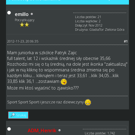
emillo
Liczba postów: 21
Początkujący
Liczba wątków: 2
Dołączył: Nov 2012
Drużyna: GladiaTor Zielona Góra
2012-11-23, 20:06:35
#1
Mam juniorka w szkółce Patryk Zajic
full talent, lat 12 i wskaźnik średniej siły obecnie 35,66
Rozchodzi mi się o tą średnią, na dole jest ikonka "zaktualizuj"
i jak w nią kliknę to wspomniana średnia zmienia się po
każdym kliku.... kliknąłem i teraz jest 33,61 ...klik 34,05....klik
33,85 klik 36,1 ...zostawiam
Może mi ktoś wyjaśnić to zjawisko???
Sport Sport Sport i jeszcze raz dziewczyny
Szukaj
ADM_Henrik
Liczba postów: 1,742