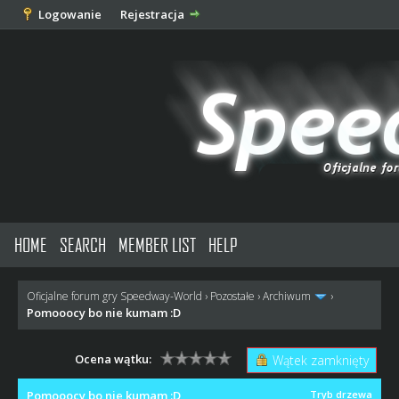
Logowanie
Rejestracja
HOME
SEARCH
MEMBER LIST
HELP
Oficjalne forum gry Speedway-World
›
Pozostałe
›
Archiwum
›
Pomooocy bo nie kumam :D
Ocena wątku:
Wątek zamknięty
Pomooocy bo nie kumam :D
Tryb drzewa