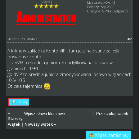
Tutejszy
Liczba wątków: 42
Dołączył: Sep 2010
Drużyna: GRYFY Bydgoszcz
2012-11-23, 20:45:13
#2
A kliknij w zakładkę Konto VIP i tam jest napisane że jeśli
posiadasz konto :
silverVIP to średnia juniora zmodyfikowana losowo w
granicach -1/+1
goldVIP to średnia juniora zmodyfikowana losowo w granicach
-0,5/+0,5
Ot cała tajemnica
Szukaj
«
Starszy
wątek
|
Nowszy wątek
»
Wątek zamknięty