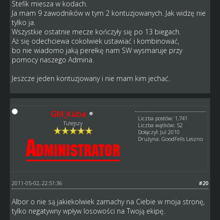
Stefik miesza w kodach.
Ja mam 9 zawodników w tym 2 kontuzjowanych. Jak widzę nie
tylko ja.
Wszystkie ostatnie mecze kończyły się po 13 biegach.
Aż się odechciewa cokolwiek ustawiać i kombinować,
bo nie wiadomo jaką perełkę nam SW wysmaruje przy
pomocy naszego Admina.
Jeszcze jeden kontuzjowany i nie mam kim jechać.
GM_Kuba
Liczba postów: 1,741
Tutejszy
Liczba wątków: 52
Dołączył: Jul 2010
Drużyna: GoodFells Leszno
2011-05-02, 22:51:36
#20
Albor o nie są jakiekolwiek zamachy na Ciebie w moja stronę,
tylko negatywny wpływ losowości na Twoją ekipę.