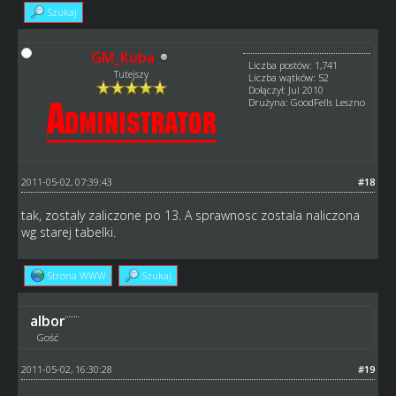
Szukaj
GM_Kuba
Liczba postów: 1,741
Tutejszy
Liczba wątków: 52
Dołączył: Jul 2010
Drużyna: GoodFells Leszno
2011-05-02, 07:39:43
#18
tak, zostaly zaliczone po 13. A sprawnosc zostala naliczona
wg starej tabelki.
Strona WWW
Szukaj
albor
Gość
2011-05-02, 16:30:28
#19