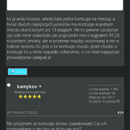
musiałem ustawić widełki gęstości.
to ja wolę losowo, wtedy była jedna kontuzja na miesiąc a
teraz dwóch najlepszych juniorów ma kontuzje w jednym
meczu skończonym po 13 biegach. Ale to pewnie szczęście
sie ode mnie odwróciło jak poprzedni mecz wygrałem 91:23.
rozumiem zmiany, ale w przerwie między sezonowej a nie w
trakcie sezonu /to jeśli o te kontuzje chodzi. jeżeli chodzi o
kontuzje to u mnie wypadło odwrotnie, ci co mieli najwyższe
prowadzenie załapali je
Szukaj
kamykov
Liczba postów: 1,709
Niepoprawny patriota
Liczba wątków: 54
Dołączył: Jan 2011
Drużyna: Krzyżacy R3
2011-05-04, 21:33:22
#24
No przyznam że kontuzje znowu zaatakowały! Czy ich
przypadkiem z deczka za dużo nie jest?