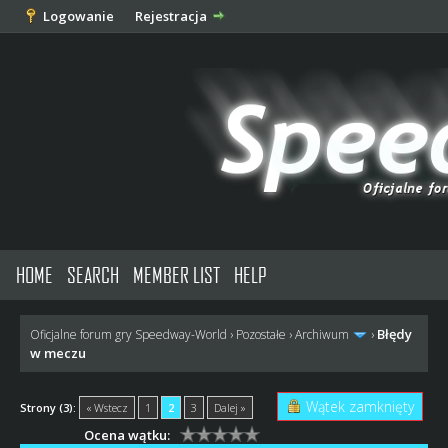
Logowanie
Rejestracja
HOME
SEARCH
MEMBER LIST
HELP
Błędy
Oficjalne forum gry Speedway-World
›
Pozostałe
›
Archiwum
›
w meczu
Wątek zamknięty
Strony (3):
« Wstecz
1
2
3
Dalej »
Ocena wątku: