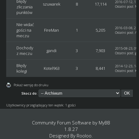
błędy
2016-07-12, 11:
szuwarek
8
17,114
zliczania
Ostatni post
:
Mr
punktów
Nie widać
2016-03-08, 21:
gości na
FireMan
1
5,205
Ostatni post
:
AD
meczu
Dochody
2015-08-23, 09:
gandi
3
7,903
z meczu
Ostatni post
:
ga
Błędy
2014-12-23, 14:
Kotel963
3
8,441
kolegi
Ostatni post
:
Ko
Pokaż wersję do druku
Skocz do:
Użytkownicy przeglądający ten wątek: 1 gości
Community Forum Software by
MyBB
1.8.27
Designed By
Rooloo
.