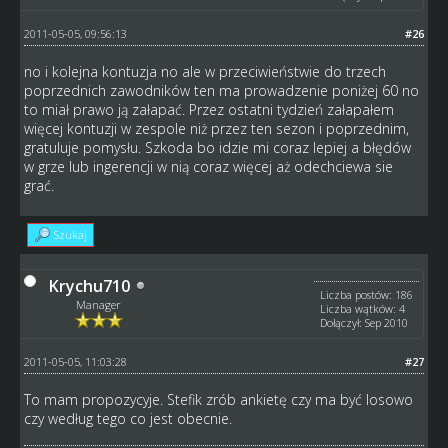
2011-05-05, 09:56:13
#26
no i kolejna kontuzja no ale w przeciwieństwie do trzech
poprzednich zawodników ten ma prowadzenie poniżej 60 no
to miał prawo ją załapać. Przez ostatni tydzień załapałem
więcej kontuzji w zespole niż przez ten sezon i poprzednim,
gratuluje pomysłu. Szkoda bo idzie mi coraz lepiej a błędów
w grze lub ingerencji w nią coraz więcej aż odechciewa sie
grać.
Szukaj
Krychu710
Liczba postów: 186
Manager
Liczba wątków: 4
Dołączył: Sep 2010
2011-05-05, 11:03:28
#27
To mam propozycyje. Stefik zrób ankietę czy ma być losowo
czy według tego co jest obecnie.