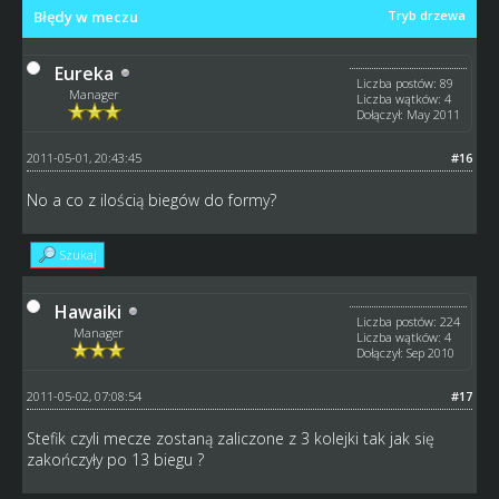
Błędy w meczu
Tryb drzewa
Eureka
Liczba postów: 89
Manager
Liczba wątków: 4
Dołączył: May 2011
2011-05-01, 20:43:45
#16
No a co z ilością biegów do formy?
Szukaj
Hawaiki
Liczba postów: 224
Manager
Liczba wątków: 4
Dołączył: Sep 2010
2011-05-02, 07:08:54
#17
Stefik czyli mecze zostaną zaliczone z 3 kolejki tak jak się
zakończyły po 13 biegu ?