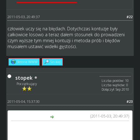
2011-05-03, 20:49:37
#22
człowiek uczy się na błędach. Dotychczas kontuzje były
całkowicie losowo a teraz dałem stosunek do prowadzeni
czym wyższe tym mniej kontuzji i metoda prób i błędów
musiałem ustawić widełki gęstości.
Strona WWW
Szukaj
stopek
Liczba postów: 10
Początkujący
Liczba wątków: 0
Dołączył: Sep 2010
2011-05-04, 15:37:30
#23
(2011-05-03, 20:49:37)
stefik4 napisał(a):
człowiek uczy się na błędach. Dotychczas kontuzje były
całkowicie losowo a teraz dałem stosunek do prowadzeni
czym wyższe tym mniej kontuzji i metoda prób i błędów