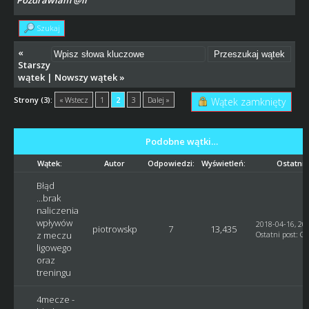
Szukaj
«
Starszy
wątek
|
Nowszy wątek
»
Strony (3):
« Wstecz
1
2
3
Dalej »
Wątek zamknięty
Podobne wątki…
Wątek:
Autor
Odpowiedzi:
Wyświetleń:
Ostatni 
Błąd
...brak
naliczenia
wpływów
2018-04-16, 20:
piotrowskp
7
13,435
z meczu
Ostatni post
:
G
ligowego
oraz
treningu
4mecze -