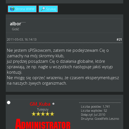
Strona WWW
Szukaj
albor
Gość
2011-05-03, 16:14:13
#21
Nie jestem sPISkowcem, zatem nie podejrzewam Cię o
zamachy na mój skromny klub,
już prędzej posądzam Cię o działania globalne, które
sprawiają, że np. nagle u wszystkich następuje jakiś wysyp
kontuzji.
Nie mogę się oprzeć wrażeniu, że czasem eksperymentujesz
na naszych żywych organizmach.
GM_Kuba
Liczba postów: 1,741
Tutejszy
Liczba wątków: 52
Dołączył: Jul 2010
Drużyna: GoodFells Leszno