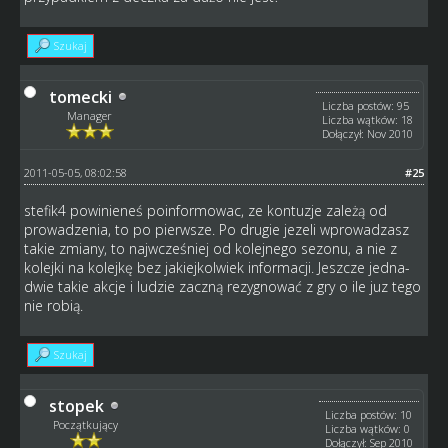
Szukaj
tomecki
Liczba postów: 95
Manager
Liczba wątków: 18
Dołączył: Nov 2010
2011-05-05, 08:02:58
#25
stefik4 powinieneś poinformowac, ze kontuzje zależą od
prowadzenia, to po pierwsze. Po drugie jezeli wprowadzasz
takie zmiany, to najwcześniej od kolejnego sezonu, a nie z
kolejki na kolejkę bez jakiejkolwiek informacji. Jeszcze jedna-
dwie takie akcje i ludzie zaczną rezygnować z gry o ile juz tego
nie robią.
Szukaj
stopek
Liczba postów: 10
Początkujący
Liczba wątków: 0
Dołączył: Sep 2010