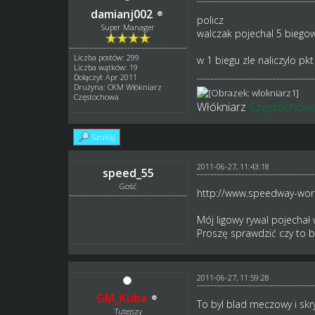
damianj002
policz
Super Manager
walczak pojechal 5 biegow
Liczba postów: 299
w 1 biegu zle naliczylo pk
Liczba wątków: 19
Dołączył: Apr 2011
Drużyna: CKM Włókniarz
Częstochowa
Włókniarz
Częstochow
Szukaj
2011-06-27, 11:43:18
speed_55
Gość
http://www.speedway-world
Mój ligowy rywal pojecha
Proszę sprawdzić czy to b
2011-06-27, 11:59:28
GM_Kuba
To byl blad meczowy i skry
Tutejszy