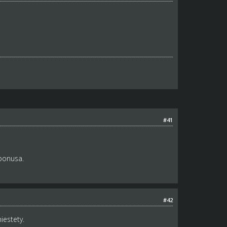
#41
bonusa.
#42
iestety.