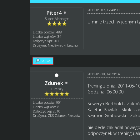
2011-05-07, 17:48:08
Piter4
Super Manager
U mnie trzech w jednym ty
Liczba postów: 488
Liczba wątków: 34
Dołączył: Apr 2011
Drużyna: Niedźwiadki Leszno
Szukaj
2011-05-10, 14:29:14
Zdunek
Trening z dnia: 2011-05-10
Tutejszy
Godzina: 06:00:00
Liczba postów: 901
Seweryn Berthold - Zakońc
Liczba wątków: 8
Kajetan Pawlak - Skok sta
Dołączył: Sep 2010
Szymon Grabowski - Zakoń
Drużyna: ZKS Zdunek Rzeszów
nie bede zakladal nowego t
odpoczynek w treningu ale 