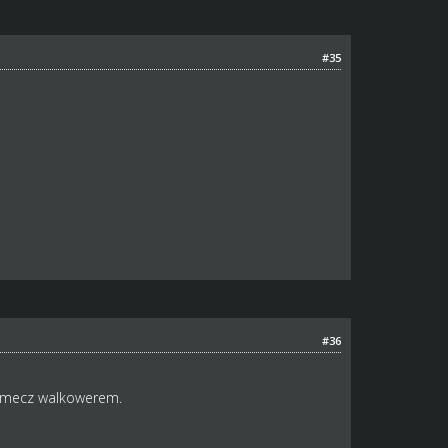
#35
#36
e mecz walkowerem.