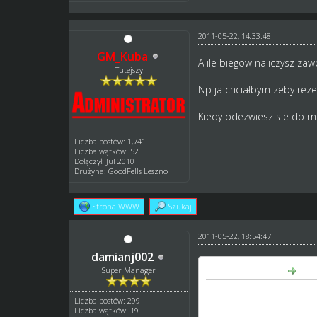
2011-05-22, 14:33:48
GM_Kuba
A ile biegow naliczysz za
Tutejszy
Np ja chciałbym zeby reze
Kiedy odezwiesz sie do m
Liczba postów: 1,741
Liczba wątków: 52
Dołączył: Jul 2010
Drużyna: GoodFells Leszno
Strona WWW
Szukaj
2011-05-22, 18:54:47
damianj002
albor napisał(a):
Super Manager
Po co jedziemy w meczu 
Liczba postów: 299
Ja rozumiem że my swoje
Liczba wątków: 19