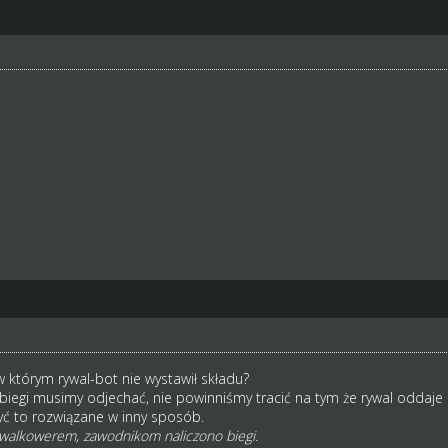
którym rywal-bot nie wystawił składu?
biegi musimy odjechać, nie powinniśmy tracić na tym że rywal oddaj
yć to rozwiązane w inny sposób.
 walkowerem, zawodnikom naliczono biegi.