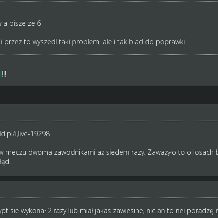
 a pisze ze 6
t i przez to wyszedl taki problem, ale i tak blad do poprawki
a
!!!
.pl/i,live-19298
ł w meczu dwoma zawodnikami aż siedem razy. Zaważyło to o losach 
łąd.
pt sie wykonał 2 razy lub miał jakas zawiesine, nic an to nei poradzę n