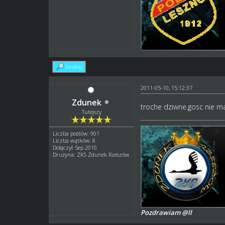
Szukaj
2011-05-10, 15:12:37
Zdunek
troche dziwne.gosc nie ma k
Tutejszy
Liczba postów: 901
Liczba wątków: 8
Dołączył: Sep 2010
Drużyna: ZKS Zdunek Rzeszów
Pozdrawiam @ll