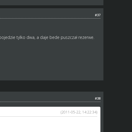
#37
ojedzie tylko dwa, a daje bede puszczał rezerwe.
#38
(2011-05-22, 14:22:34)
aje mecz walkowerem.