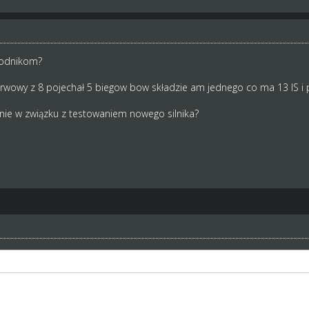
wodnikom?
rwowy z 8 pojechał 5 biegow bow składzie am jednego co ma 13 IS i p
nie w związku z testowaniem nowego silnika?
w którym rywal-bot nie wystawił składu?
 biegi musimy odjechać, nie powinniśmy tracić na tym że rywal odd