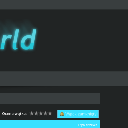
Ocena wątku:
Wątek zamknięty
Tryb drzewa