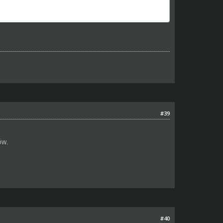
#39
ów.
#40