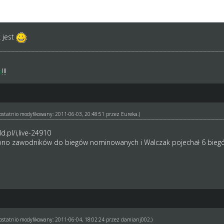
być to rozwiązane w inny sposób.
ty walkowerem, zawodnikom naliczono biegi.
 jest
a
!!!
ł ostatnio modyfikowany: 2011-06-03, 20:48:51 przez
Eureka
.)
.pl/i,live-24910
ono zawodników do biegów nominowanych i Walczak pojechał 6 bieg
ł ostatnio modyfikowany: 2011-06-04, 18:02:24 przez
damianj002
.)