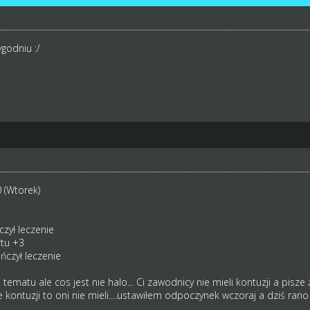
godniu :/
 (Wtorek)
zył leczenie
rtu +3
czył leczenie
ematu ale cos jest nie halo... Ci zawodnicy nie mieli kontuzji a pisz
kontuzji to oni nie mieli....ustawiłem odpoczynek wczoraj a dziś rano