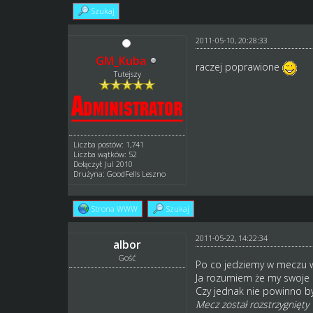
Szukaj
2011-05-10, 20:28:33
GM_Kuba
raczej poprawione
Tutejszy
Liczba postów: 1,741
Liczba wątków: 52
Dołączył: Jul 2010
Drużyna: GoodFells Leszno
Strona WWW
Szukaj
2011-05-22, 14:22:34
albor
Gość
Po co jedziemy w meczu w 
Ja rozumiem że my swoje 
Czy jednak nie powinno b
Mecz został rozstrzygnięty