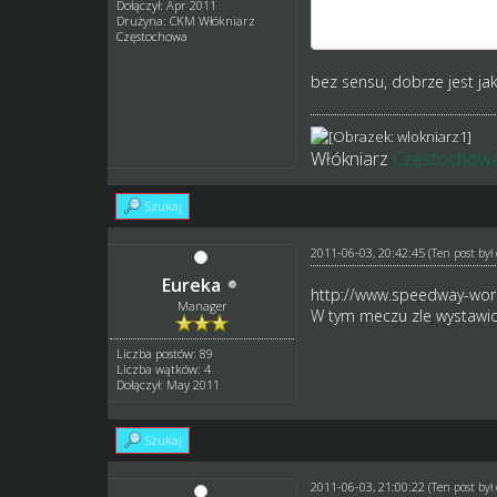
Czy jednak nie powinno 
Dołączył: Apr 2011
Drużyna: CKM Włókniarz
Mecz został rozstrzygnię
Częstochowa
bez sensu, dobrze jest jak
Włókniarz
Częstochow
Szukaj
2011-06-03, 20:42:45
(Ten post by
Eureka
http://www.speedway-world
Manager
W tym meczu zle wystawi
Liczba postów: 89
Liczba wątków: 4
Dołączył: May 2011
Szukaj
2011-06-03, 21:00:22
(Ten post by