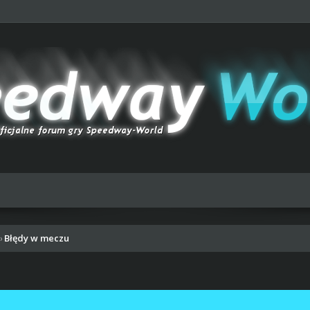
Błędy w meczu
›