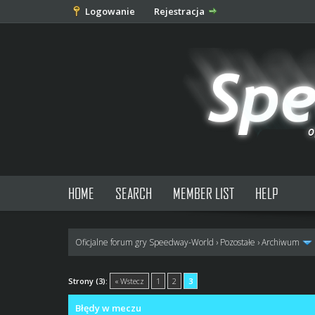
Logowanie
Rejestracja
HOME
SEARCH
MEMBER LIST
HELP
Oficjalne forum gry Speedway-World
›
Pozostałe
›
Archiwum
0 głosów - średnia: 0
1
2
3
4
5
Strony (3):
« Wstecz
1
2
3
Błędy w meczu