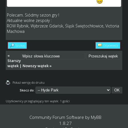
sie z dobrej strony p.MANAGERZE FORUMOWY
Polecam. Siódmy sezon gry !
Aktualne wolne zespoły :
ROW Rybnik, Wybrzeże Gdańsk, Śląsk Świętochłowice, Victoria
Machowa
Szukaj
Odpowiedz
«
Starszy
wątek
|
Nowszy wątek
»
Pokaż wersję do druku
Skocz do:
Użytkownicy przeglądający ten wątek: 1 gości
Community Forum Software by
MyBB
1.8.27