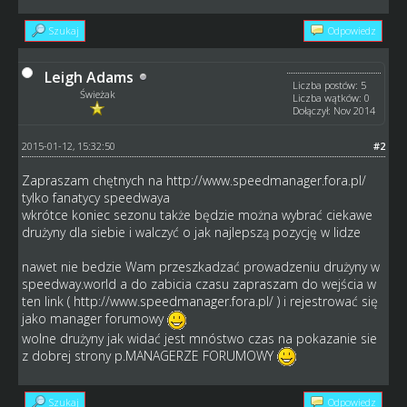
Szukaj
Odpowiedz
Leigh Adams
Liczba postów: 5
Świeżak
Liczba wątków: 0
Dołączył: Nov 2014
2015-01-12, 15:32:50
#2
Zapraszam chętnych na
http://www.speedmanager.fora.pl/
tylko fanatycy speedwaya
wkrótce koniec sezonu także będzie można wybrać ciekawe
drużyny dla siebie i walczyć o jak najlepszą pozycję w lidze
nawet nie bedzie Wam przeszkadzać prowadzeniu drużyny w
speedway.world a do zabicia czasu zapraszam do wejścia w
ten link (
http://www.speedmanager.fora.pl/
) i rejestrować się
jako manager forumowy
wolne drużyny jak widać jest mnóstwo czas na pokazanie sie
z dobrej strony p.MANAGERZE FORUMOWY
Szukaj
Odpowiedz