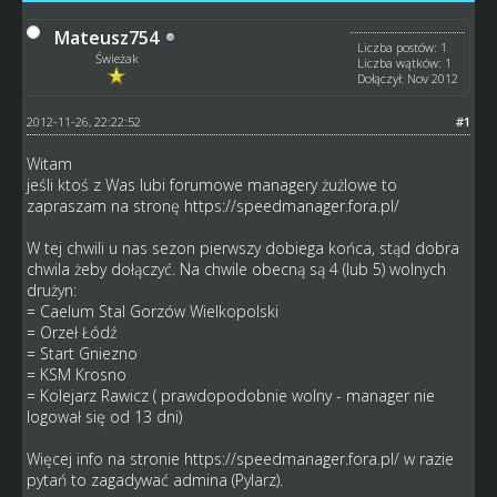
Mateusz754
Liczba postów: 1
Świeżak
Liczba wątków: 1
Dołączył: Nov 2012
2012-11-26, 22:22:52
#1
Witam
jeśli ktoś z Was lubi forumowe managery żużlowe to
zapraszam na stronę
https://speedmanager.fora.pl/
W tej chwili u nas sezon pierwszy dobiega końca, stąd dobra
chwila żeby dołączyć. Na chwile obecną są 4 (lub 5) wolnych
drużyn:
= Caelum Stal Gorzów Wielkopolski
= Orzeł Łódź
= Start Gniezno
= KSM Krosno
= Kolejarz Rawicz ( prawdopodobnie wolny - manager nie
logował się od 13 dni)
Więcej info na stronie
https://speedmanager.fora.pl/
w razie
pytań to zagadywać admina (Pylarz).