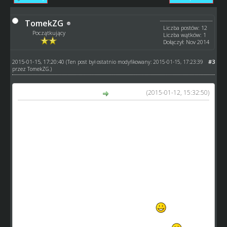
TomekZG
Liczba postów: 12
Początkujący
Liczba wątków: 1
Dołączył: Nov 2014
2015-01-15, 17:20:40
#3
(Ten post był ostatnio modyfikowany: 2015-01-15, 17:23:39
przez
TomekZG
.)
(2015-01-12, 15:32:50)
Leigh Adams napisał(a):
Zapraszam chętnych na
http://www.speedmanager.fora.pl/
tylko fanatycy
speedwaya
wkrótce koniec sezonu także będzie można wybrać
ciekawe drużyny dla siebie i walczyć o jak najlepszą
pozycję w lidze
nawet nie bedzie Wam przeszkadzać prowadzeniu
drużyny w speedway.world a do zabicia czasu zapraszam
do wejścia w ten link (
http://www.speedmanager.fora.pl/
)
i rejestrować się jako manager forumowy
wolne drużyny jak widać jest mnóstwo czas na pokazanie