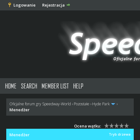
Logowanie
Rejestracja
HOME
SEARCH
MEMBER LIST
HELP
Oficjalne forum gry Speedway-World
›
Pozostałe
›
Hyde Park
›
Menedżer
Ocena wątku:
Menedżer
Tryb drzewa