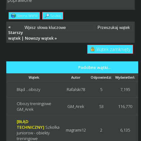
poprawione
Strona WWW
Szukaj
«
Starszy
wątek
|
Nowszy wątek
»
Wątek zamknięty
Podobne wątki…
Wątek:
Autor
Odpowiedzi:
Wyświetleń:
Błąd ...obozy
Rafalski78
5
7,195
Obozy treningowe
GM_Arek
53
116,770
GM_Arek
[BŁĄD
TECHNICZNY]
Szkolka
magrami12
2
6,135
juniorow - obiekty
treningowe