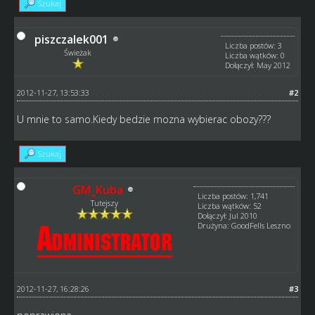
Szukaj
piszczalek001
Liczba postów: 3
Świeżak
Liczba wątków: 0
Dołączył: May 2012
2012-11-27, 13:53:33
#2
U mnie to samo.Kiedy bedzie mozna wybierac obozy???
Szukaj
GM_Kuba
Liczba postów: 1,741
Tutejszy
Liczba wątków: 52
Dołączył: Jul 2010
Drużyna: GoodFells Leszno
2012-11-27, 16:28:26
#3