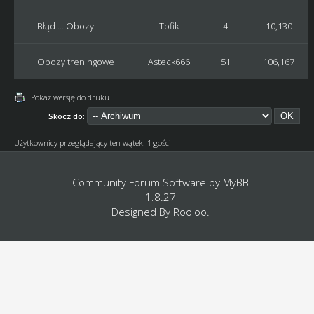
Błąd ... Obozy
Tofik
4
10,130
Obozy treningowe
Asteck666
51
106,167
Pokaż wersję do druku
Skocz do:
Użytkownicy przeglądający ten wątek: 1 gości
Community Forum Software by
MyBB
1.8.27
Designed By
Rooloo
.