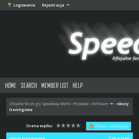
Logowanie
Rejestracja
HOME
SEARCH
MEMBER LIST
HELP
obozy
Oficjalne forum gry Speedway-World
›
Pozostałe
›
Archiwum
›
treningowe
Ocena wątku:
Wątek zamknięty
obozy treningowe
Tryb drzewa