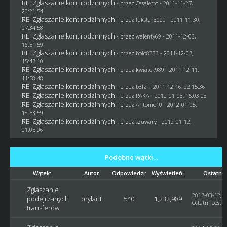
RE: Zgłaszanie kont rodzinnych
- przez
Casaletto
- 2011-11-27,
20:21:54
RE: Zgłaszanie kont rodzinnych
- przez
lukstar3000
- 2011-11-30,
07:34:58
RE: Zgłaszanie kont rodzinnych
- przez
walenty69
- 2011-12-03,
16:51:59
RE: Zgłaszanie kont rodzinnych
- przez
bolo8333
- 2011-12-07,
15:47:10
RE: Zgłaszanie kont rodzinnych
- przez
kwiatek989
- 2011-12-11,
11:58:48
RE: Zgłaszanie kont rodzinnych
- przez
b3lzi
- 2011-12-16, 22:15:36
RE: Zgłaszanie kont rodzinnych
- przez
RAKA
- 2012-01-03, 15:03:08
RE: Zgłaszanie kont rodzinnych
- przez Antonio10 - 2012-01-05,
18:53:59
RE: Zgłaszanie kont rodzinnych
- przez szuwary - 2012-01-12,
01:05:06
Podobne wątki…
Wątek:
Autor
Odpowiedzi:
Wyświetleń:
Ostatni 
Zgłaszanie
2017-03-12, 1
podejrzanych
brylant
540
1,232,989
Ostatni post
:
transferów