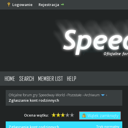
Logowanie
Rejestracja
HOME
SEARCH
MEMBER LIST
HELP
Oficjalne forum gry Speedway-World
›
Pozostałe
›
Archiwum
›
Zgłaszanie kont rodzinnych
Ocena wątku:
Wątek zamknięty
Zgłaszanie kont rodzinnych
Tryb normalny