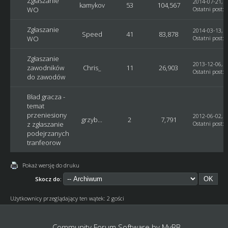
Zgłaszanie
2014-07-21, 1
kamykov
53
104,567
WO
Ostatni post
: 
Zgłaszanie
2014-03-13, 1
Speed
41
83,878
WO
Ostatni post
:
Zgłaszanie
2013-12-06, 1
zawodników
Chris_
11
26,903
Ostatni post
:
S
do zawodów
Bład gracza -
temat
przeniesiony
2012-06-02, 0
grzyb...
2
7,791
z zgłaszanie
Ostatni post
:
podejrzanych
tranfeorow
Pokaż wersję do druku
Skocz do:
Użytkownicy przeglądający ten wątek: 2 gości
Community Forum Software by
MyBB