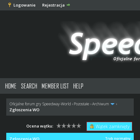
Logowanie
Rejestracja
HOME
SEARCH
MEMBER LIST
HELP
Oficjalne forum gry Speedway-World
›
Pozostałe
›
Archiwum
›
Zgłoszenia WO
Ocena wątku:
Wątek zamknięty
Zgłoszenia WO
Tryb normalny