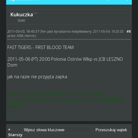
Kukuczka
Gość
2011-05-03, 18:45:37
#8
(Ten post był ostatnio modyfikowany: 2011-05-04, 19:20:33
przez
ADM_Henrik
.)
FAST TIGERS - FIRST BLOOD TEAM
2011-05-06 (PT) 20:00 Polonia Ostrów Wlkp vs JCB LESZNO
Dom
jak na razie nie przyjęta zapka
Walkower dla FAST TIGERS (Polonia Ostrów Wlkp)
Drużyna JCB LESZNO Ostatnio logowanie miał:
2011-04-05
22:05:31
Henrik
«
Starszy