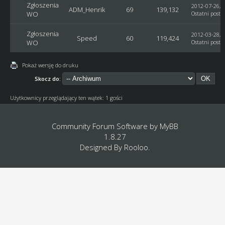
Zgłoszenia
2012-07-26, 1
ADM_Henrik
69
139,132
WO
Ostatni post
:
Zgłoszenia
2012-03-28, 1
Speed
60
119,424
WO
Ostatni post
:
Pokaż wersję do druku
Skocz do:
Użytkownicy przeglądający ten wątek: 1 gości
Community Forum Software by
MyBB
1.8.27
Designed By
Rooloo
.