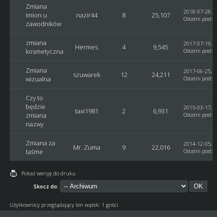
Zmiana
2018-07-28, 1
imion u
nazir44
8
25,107
Ostatni post
:
zawodników
zmiana
2017-07-19, 0
Hermes
4
9,545
kosmetyczna
Ostatni post
:
Zmiana
2017-06-25, 0
szuwarek
12
24,211
wizualna
Ostatni post
:
Czy to
będzie
2015-03-17, 2
taxi1981
2
6,931
zmiana
Ostatni post
:
nazwy
Zmiana za
2014-12-05, 2
Mr. Zuma
9
22,016
taśme
Ostatni post
:
Pokaż wersję do druku
Skocz do:
Użytkownicy przeglądający ten wątek: 1 gości