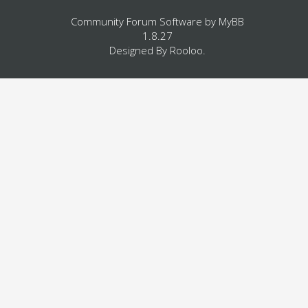
Community Forum Software by
MyBB
1.8.27
Designed By
Rooloo
.