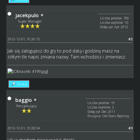
jacekpulo
Liczba postów: 706
Super Manager
Liczba wątków: 10
Dołączył: Apr 2012
2012-12-01, 10:26:15
#2
Jak się zalogujesz do gry to pod datą i godziną masz na
żółtym tle napis zmiana nazwy. Tam wchodzisz i zmieniasz.
Szukaj
baggio
Liczba postów: 19
Początkujący
Liczba wątków: 2
Dołączył: Dec 2011
Drużyna: Old Stars Rędziny
2012-12-01, 10:28:34
#3
jak ja mogłem niezauważyć dzieki