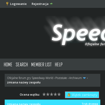
Logowanie
Rejestracja
HOME
SEARCH
MEMBER LIST
HELP
Oficjalne forum gry Speedway-World
›
Pozostałe
›
Archiwum
›
zmiana nazwy zespołu
Ocena wątku:
Wątek zamknięty
zmiana nazwy zespołu
Tryb drzewa