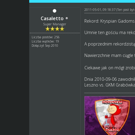
2011-05-01, 09:18:37
(Ten post by
Casaletto
Rekord: Kryspian Gadomsk
Super Manager
Umnie ten gościu ma rekord 
Liczba postów: 256
Liczba wątków: 19
A poprzednim rekordzistą 
Dołączył: Sep 2010
Nawierzchnie mam ciągle t
Ciekawe jak on mógł zrob
Dnia 2010-09-06 zawodnik
Leszno vs. GKM Grabówka