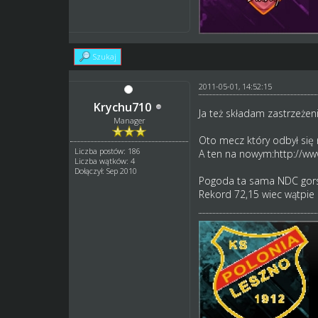
Szukaj
2011-05-01, 14:52:15
Krychu710
Ja też składam zastrzeże
Manager
Oto mecz który odbył się n
Liczba postów: 186
A ten na nowym:http://www
Liczba wątków: 4
Dołączył: Sep 2010
Pogoda ta sama NDC gorsz
Rekord 72,15 wiec wątpie 