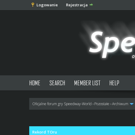
Logowanie
Rejestracja
HOME
SEARCH
MEMBER LIST
HELP
Oficjalne forum gry Speedway-World
›
Pozostałe
›
Archiwum
0 głosów - średnia: 0
1
2
3
4
5
Rekord TOru