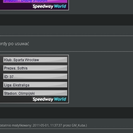
kordy po usuwać
ł ostatnio modyfikowany: 2011-05-01, 11:37:37 przez
GM_Kuba
.)