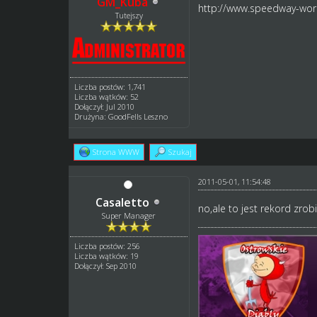
GM_Kuba
http://www.speedway-worl
Tutejszy
Liczba postów: 1,741
Liczba wątków: 52
Dołączył: Jul 2010
Drużyna: GoodFells Leszno
Strona WWW
Szukaj
2011-05-01, 11:54:48
Casaletto
no,ale to jest rekord zrob
Super Manager
Liczba postów: 256
Liczba wątków: 19
Dołączył: Sep 2010