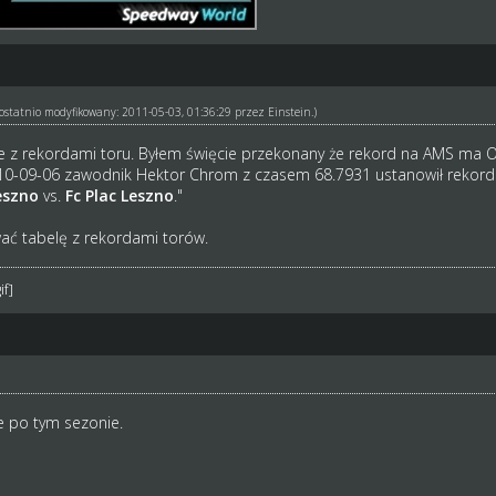
ł ostatnio modyfikowany: 2011-05-03, 01:36:29 przez
Einstein
.)
ne z rekordami toru. Byłem święcie przekonany że rekord na AMS ma
010-09-06 zawodnik Hektor Chrom z czasem 68.7931 ustanowił rekord
eszno
vs.
Fc Plac Leszno
."
ć tabelę z rekordami torów.
 po tym sezonie.