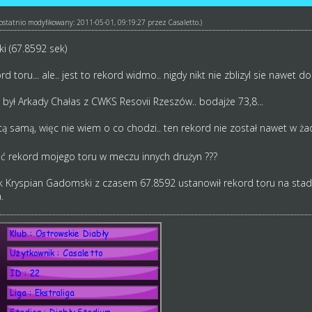
ł ostatnio modyfikowany: 2011-05-01, 09:19:27 przez
Casaletto
.)
i (67.8592 sek)
toru... ale.. jest to rekord widmo.. nigdy nikt nie zblizyl sie nawet do
był Arkady Chałas z CWKS Resovii Rzeszów.. bodajże 73,8...
ą samą, więc nie wiem o co chodzi.. ten rekord nie został nawet w ż
ić rekord mojego toru w meczu innych drużyn ???
 Kryspian Gadomski z czasem 67.8592 ustanowił rekord toru na stadi
.