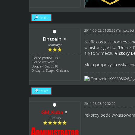
Szukaj
2011-05-03, 01:35:36
(Ten post by
Einstein
Stefik coś jest pomiesza
Manager
w historę gostka "Dnia 2
się to w meczu
Victory L
Liczba postów: 137
Liczba wątków: 3
Moja propozycja wykasowa
Dołączył: Sep 2010
Drużyna: Stupki Gniezno
Szukaj
2011-05-03, 09:32:00
GM_Kuba
rekordy beda wykasowane
Tutejszy