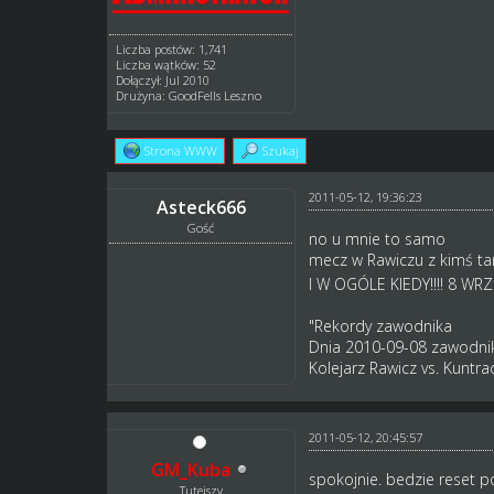
Liczba postów: 1,741
Liczba wątków: 52
Dołączył: Jul 2010
Drużyna: GoodFells Leszno
Strona WWW
Szukaj
2011-05-12, 19:36:23
Asteck666
Gość
no u mnie to samo
mecz w Rawiczu z kimś tam
I W OGÓLE KIEDY!!!! 8 WRZE
"Rekordy zawodnika
Dnia 2010-09-08 zawodnik
Kolejarz Rawicz vs. Kuntr
2011-05-12, 20:45:57
GM_Kuba
spokojnie. bedzie reset p
Tutejszy