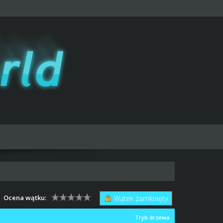
Ocena wątku:
Wątek zamknięty
Tryb drzewa