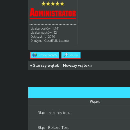
Liczba postów: 1,741
Liczba wątków: 52
Dołączył: Jul 2010
Drużyna: GoodFells Leszno
Strona WWW
Szukaj
«
Starszy wątek
|
Nowszy wątek
»
Wątek:
Błąd ...rekordy toru
Błąd - Rekord Toru