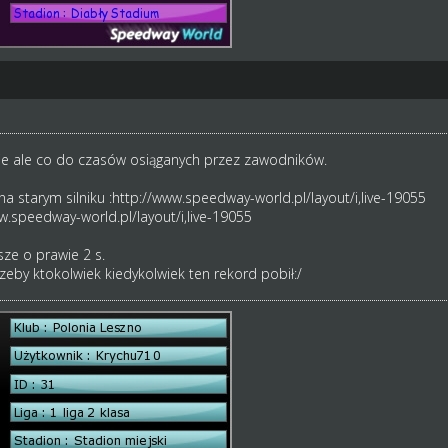
nie ale co do czasów osiąganych przez zawodników.
a starym silniku :http://www.speedway-world.pl/layout/i,live-19055
.speedway-world.pl/layout/i,live-19055
e o prawie 2 s.
zeby ktokolwiek kiedykolwiek ten rekord pobił:/