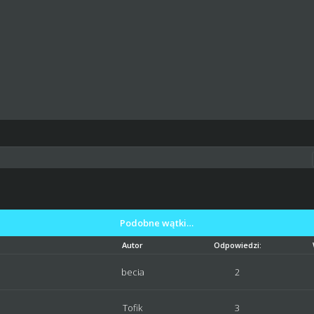
Podobne wątki…
Autor
Odpowiedzi:
becia
2
Tofik
3