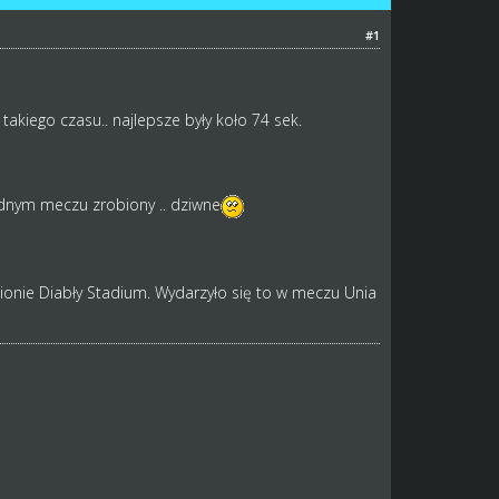
#1
 takiego czasu.. najlepsze były koło 74 sek.
adnym meczu zrobiony .. dziwne
onie Diabły Stadium. Wydarzyło się to w meczu Unia