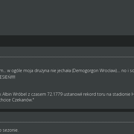
... w ogóle moja drużyna nie jechała (Demogorgon Wrocław).... no i so
SIEŃ!!!!!
 Albin Wróbel z czasem 72.1779 ustanowił rekord toru na stadionie 
achcice Czekanów."
o sezonie.