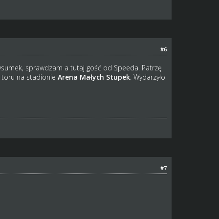
#6
 Osumek, sprawdzam a tutaj gość od Speeda. Patrzę
 toru na stadionie
Arena Małych Stupek
. Wydarzyło
#7