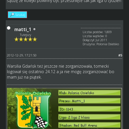
sądzę że kolejki powinny być przesunięte tak jak liga o tydzień
Szukaj
matti_1
Liczba postów: 1,809
Tutejszy
Liczba wątków: 0
Dołączył: Jul 2011
Drużyna: Polonia Osielsko
2012-12-29, 17:21:50
#5
Warsilia Gdańsk też jeszcze nie zorganizowała, tomecki
logował się ostatnio 24.12 a ja nie mogę zorganizować bo
mam już na piątek.