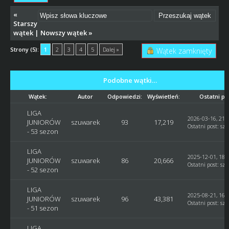
«
Starszy
wątek
|
Nowszy wątek
»
Strony (5):
1
2
3
4
5
Dalej »
Wątek zamknięty
Podobne wątki…
Wątek:
Autor
Odpowiedzi:
Wyświetleń:
Ostatni po
LIGA
2026-03-16, 21:
JUNIORÓW
szuwarek
93
17,219
Ostatni post
:
sz
- 53 sezon
LIGA
2025-12-01, 18:
JUNIORÓW
szuwarek
86
20,666
Ostatni post
:
sz
- 52 sezon
LIGA
2025-08-21, 16:
JUNIORÓW
szuwarek
96
43,381
Ostatni post
:
sz
- 51 sezon
LIGA