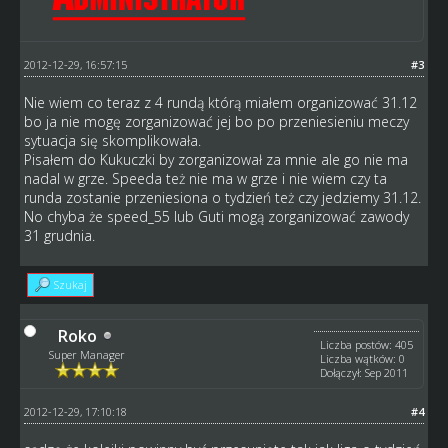
2012-12-29, 16:57:15
#3
Nie wiem co teraz z 4 rundą którą miałem organizować 31.12
bo ja nie mogę zorganizować jej bo po przeniesieniu meczy
sytuacja się skomplikowała.
Pisałem do Kukuczki by zorganizował za mnie ale go nie ma
nadal w grze. Speeda też nie ma w grze i nie wiem czy ta
runda zostanie przeniesiona o tydzień też czy jedziemy 31.12.
No chyba że speed_55 lub Guti mogą zorganizować zawody
31 grudnia.
Szukaj
Roko
Liczba postów: 405
Super Manager
Liczba wątków: 0
Dołączył: Sep 2011
2012-12-29, 17:10:18
#4