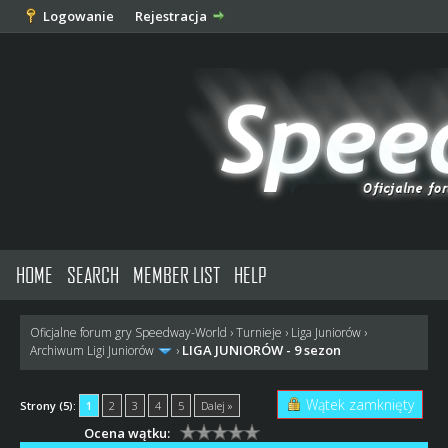
Logowanie
Rejestracja
HOME
SEARCH
MEMBER LIST
HELP
Oficjalne forum gry Speedway-World
›
Turnieje
›
Liga Juniorów
›
LIGA JUNIORÓW - 9 sezon
Archiwum Ligi Juniorów
›
Wątek zamknięty
Strony (5):
1
2
3
4
5
Dalej »
Ocena wątku: