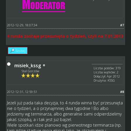
2012-12-29, 18:07:34
#7
4 runda zostaje przesunięta o tydzień, czyli na 7.01.2013
Szukaj
misiek_kssg
Liczba postów: 319
Stal Gorzów
Liczba wątków: 2
Dołączył: Apr 2012
Drużyna: KSSG
2012-12-31, 12:59:51
#8
Jeżeli już pada taka decyzja, to 4 runda winna być przesunięta
nie o tydzień, a o przynajmniej dwa tygodnie ! Bo albo
jedziemy wg terminarza, albo generalnie sami odpierdzielimy
jakaś szopką, a i tak jest już bajzel.
Wiele spotkań idzie planowo wg pierwotnego terminarza (np.
tam gdzie startuje moja ekipa). Jako, że otrzymałem i