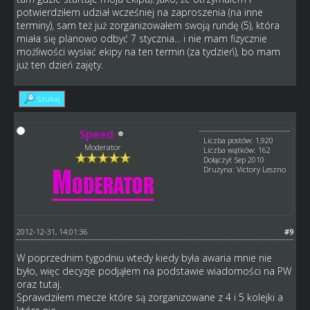
potwierdziłem udział wcześniej na zaproszenia (na inne
terminy), sam też już zorganizowałem swoją rundę (5), która
miała się planowo odbyć 7 stycznia... i nie mam fizycznie
możliwości wysłać ekipy na ten termin (za tydzień), bo mam
już ten dzień zajęty.
Szukaj
Speed
Liczba postów: 1,920
Moderator
Liczba wątków: 162
Dołączył: Sep 2010
Drużyna: Victory Leszno
2012-12-31, 14:01:36
#9
W poprzednim tygodniu wtedy kiedy była awaria mnie nie
było, więc decyzje podjąłem na podstawie wiadomości na PW
oraz tutaj.
Sprawdziłem mecze które są zorganizowane z 4 i 5 kolejki a