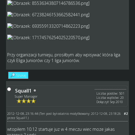
Przy organizacji turnieju, prosiłbym aby wpisywać która liga
czyli Eliga Juniorów czy 1 liga juniorów.
Szukaj
Squall1
Liczba postów: 501
Super Manager
Liczba wątków: 20
Dołączył: Sep 2010
2012-12-08, 23:16:44
#2
(Ten post był ostatnio modyfikowany: 2012-12-08, 23:18:26
przez
Squall1
.)
wtopiłem 10.12 startuje juz w 4 meczu wiec moze jakas
rezerwa ? sorki