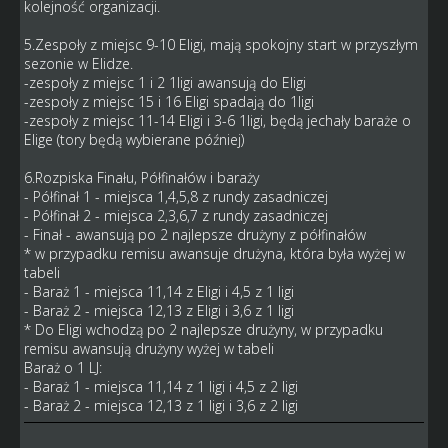
kolejność organizacji.
5.Zespoły z miejsc 9-10 Eligi, mają spokojny start w przyszłym
sezonie w Elidze.
-zespoły z miejsc 1 i 2 1ligi awansują do Eligi
-zespoły z miejsc 15 i 16 Eligi spadają do 1ligi
-zespoły z miejsc 11-14 Eligi i 3-6 1ligi, będą jechały baraże o
Elige (tory będą wybierane później)
6.Rozpiska Finału, Półfinałów i baraży
- Półfinał 1 - miejsca 1,4,5,8 z rundy zasadniczej
- Półfinał 2 - miejsca 2,3,6,7 z rundy zasadniczej
- Finał - awansują po 2 najlepsze drużyny z półfinałów
* w przypadku remisu awansuje drużyna, która była wyżej w
tabeli
- Baraż 1 - miejsca 11,14 z Eligi i 4,5 z 1 ligi
- Baraż 2 - miejsca 12,13 z Eligi i 3,6 z 1 ligi
* Do Eligi wchodzą po 2 najlepsze drużyny, w przypadku
remisu awansują drużyny wyżej w tabeli
Baraż o 1 LJ:
- Baraż 1 - miejsca 11,14 z 1 ligi i 4,5 z 2 ligi
- Baraż 2 - miejsca 12,13 z 1 ligi i 3,6 z 2 ligi