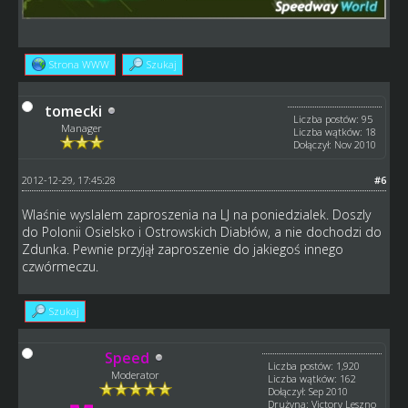
Strona WWW
Szukaj
tomecki
Liczba postów: 95
Manager
Liczba wątków: 18
Dołączył: Nov 2010
2012-12-29, 17:45:28
#6
Wlaśnie wyslalem zaproszenia na LJ na poniedzialek. Doszly
do Polonii Osielsko i Ostrowskich Diabłów, a nie dochodzi do
Zdunka. Pewnie przyjął zaproszenie do jakiegoś innego
czwórmeczu.
Szukaj
Speed
Liczba postów: 1,920
Moderator
Liczba wątków: 162
Dołączył: Sep 2010
Drużyna: Victory Leszno