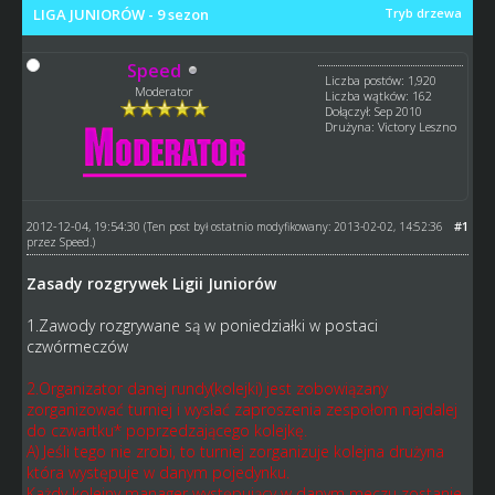
LIGA JUNIORÓW - 9 sezon
Tryb drzewa
Speed
Liczba postów: 1,920
Moderator
Liczba wątków: 162
Dołączył: Sep 2010
Drużyna: Victory Leszno
2012-12-04, 19:54:30
#1
(Ten post był ostatnio modyfikowany: 2013-02-02, 14:52:36
przez
Speed
.)
Zasady rozgrywek Ligii Juniorów
1.Zawody rozgrywane są w poniedziałki w postaci
czwórmeczów
2.Organizator danej rundy(kolejki) jest zobowiązany
zorganizować turniej i wysłać zaproszenia zespołom najdalej
do czwartku* poprzedzającego kolejkę.
A) Jeśli tego nie zrobi, to turniej zorganizuje kolejna drużyna
która występuje w danym pojedynku.
Każdy kolejny manager występujący w danym meczu zostanie