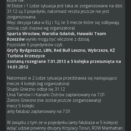
które nie.
W Elidze i 1 Lidze sytuacja jest taka że zorganizowane na dziś
31.12 są 3 pojedynki, natomiast reszta jeszcze nie jest
zorganizowana.
Więc decyzja taka w ELJ i 1LJ, te 3 mecze które się odbywają
dzisiaj czyli: (nazwa wg organizatora)
Sparta Wrocław, Warsilia Gdańsk, Hawaiki Team
Rzeszów
wyniki mogą być wliczone z dzisiaj.
Pozostałe 5 pojedynków czyli:
Gryfy Bydgoszcz, LBN, Red Bull Leszno, Wybrzeze, KŻ
Turbina Krzeszyce
zostaną rozegrane 7.01.2013 a 5 kolejka przesunięta na
14.01.2012
Natomiast w 2 Lidze sytuacja przedstawia się następująco
mecze 4 kolejki (wg organizatora)
Stupki Gniezno odbył się 31.12
Unia Tarnów I i Kanarki Ostrów zaplanowany na 7.01
Zieloni Gniezno (nie został jeszcze zorganizawany)
mecz 5 kolejki:
anty falubaz zaplanowany na 7.01
W związku z tym że w pojedynku (anty falubaza w 5 kolejce)
wziąć udział powinny drużyny Krzyżacy Toruń, ROW Manhattan