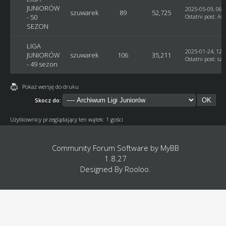
JUNIORÓW
2025-05-09, 06:
szuwarek
89
52,725
- 50
Ostatni post
:
Ast
SEZON
LIGA
2025-01-24, 12:
JUNIORÓW
szuwarek
106
35,211
Ostatni post
:
sz
- 49 sezon
Pokaż wersję do druku
Skocz do:
Użytkownicy przeglądający ten wątek: 1 gości
Community Forum Software by
MyBB
1.8.27
Designed By
Rooloo
.