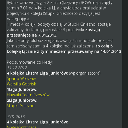
Rybnik oraz wojacy, a 2 z nich (krzyżacy i ROW) mają zajęty
termin 7.01 na 4 kolejkę LJ, a antyfalubaz brał udział w
pojedynku 4 kolejki (Stupki Gniezno) to decyzja jest
następująca:
1 mecz 4 kolejki odbyty dzisiaj w Stupki Gniezno, zostaje
zaliczony do tabeli, pozostałe 3 pojedynki
zostają
przesunięte na 7.01.2013.
Jako że anty falubaz zorganizował już 5 rundę ale póki jest
tam zapisany sam, a 4 kolejke ma już zaliczoną,
to całą 5
kolejkę łącznie z tym meczem przesuwamy na 14.01.2013
Podsumowanie co kiedy:
31.12.2012
4 kolejka Ekstra Liga Juniorów:
(wg organizatora)
Sparta Wrocław
Warsilia Gdańsk
1Liga Juniorów:
Hawaiki Team Rzeszów
2Liga Juniorów:
Stupki Gniezno
7.01.2013
4 kolejka Ekstra Liga Juniorów:
Gryfy Bydgoszcz