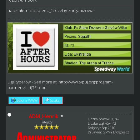
napisałem do speed_55 zeby zorganizował
Liga typerów
- See more at:
http://www.typuj.org/program-
partnerski....tJTEr.dpuf
Strona WWW
Szukaj
ADM_Henrik
Liczba postów: 1,742
Tutejszy
Liczba wątków: 42
Dołączył: Sep 2010
Drużyna: GRYFY Bydgoszcz