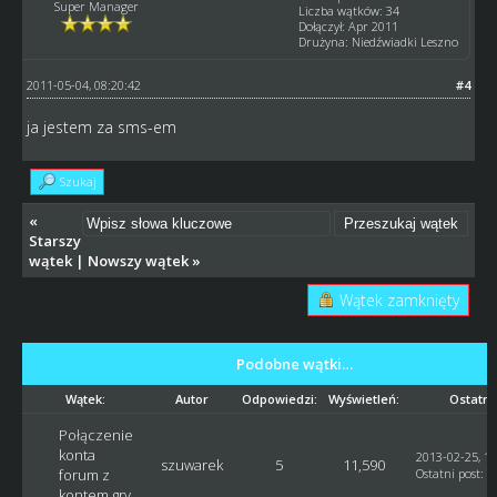
Super Manager
Liczba wątków: 34
Dołączył: Apr 2011
Drużyna: Niedźwiadki Leszno
2011-05-04, 08:20:42
#4
ja jestem za sms-em
Szukaj
«
Starszy
wątek
|
Nowszy wątek
»
Wątek zamknięty
Podobne wątki…
Wątek:
Autor
Odpowiedzi:
Wyświetleń:
Ostatni
Połączenie
konta
2013-02-25, 10
szuwarek
5
11,590
forum z
Ostatni post
:
S
kontem gry