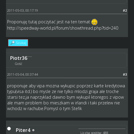
2011-05-03, 00:17:19
#2
Proponuję tutaj poczytać jest na ten temat
http://speedway-world.pl/forum/showthread.php?tid=240
Szukaj
Piotr36
Gość
2011-05-04, 00:37:44
#3
proponuje aby vipa mozna wykupic poprzez karte kredytowa
typu(visa itd.) bo mysle ze nie tylko mlodzi graja ale troche
starsi tez,ja naprzyklad dawno bym wykupil ktoregos z vipow
ale mam problem bo mieszkam w irlandi i taki przelew nie
wchodz w rachube.Pomysl o tym Stefik
Piter4
Liczba postów: 488