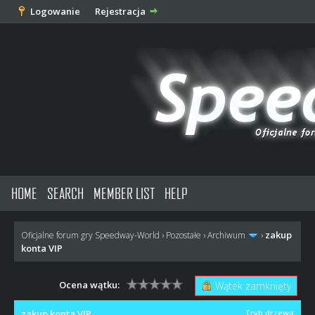
Logowanie
Rejestracja
HOME
SEARCH
MEMBER LIST
HELP
zakup
Oficjalne forum gry Speedway-World
›
Pozostałe
›
Archiwum
›
konta VIP
Ocena wątku:
Wątek zamknięty
zakup konta VIP
Tryb drzewa