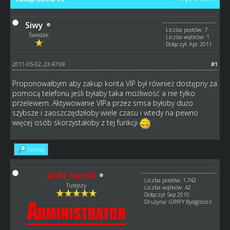
Siwy
Liczba postów: 7
Świeżak
Liczba wątków: 1
Dołączył: Apr 2011
2011-05-02, 23:47:08
#1
Proponowałbym aby zakup konta VIP był również dostępny za
pomocą telefonu jeśli byłaby taka możliwość a nie tylko
przelewem. Aktywowanie VIPa przez smsa byłoby dużo
szybsze i zaoszczędziłoby wiele czasu i wtedy na pewno
więcej osób skorzystałoby z tej funkcji
Szukaj
ADM_Henrik
Liczba postów: 1,742
Tutejszy
Liczba wątków: 42
Dołączył: Sep 2010
Drużyna: GRYFY Bydgoszcz