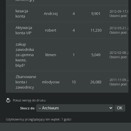
kasacja
2012-09-17, 09
Andrzej
4
9,901
konta
Ostatni post
:
S
Aktywacja
2012-05-21, 21
robert
4
11,230
konta VIP
Ostatni post
:
A
zakup
zawodnika
2012-02-08, 23
za ujemna
litmen
1
5,049
Ostatni post
:
G
kwote,
błąd?
Zbanowane
2011-11-09, 21
konta i
mlodyosw
13
26,083
Ostatni post
:
Z
zawodnicy
Pokaż wersję do druku
Skocz do:
Użytkownicy przeglądający ten wątek: 1 gości