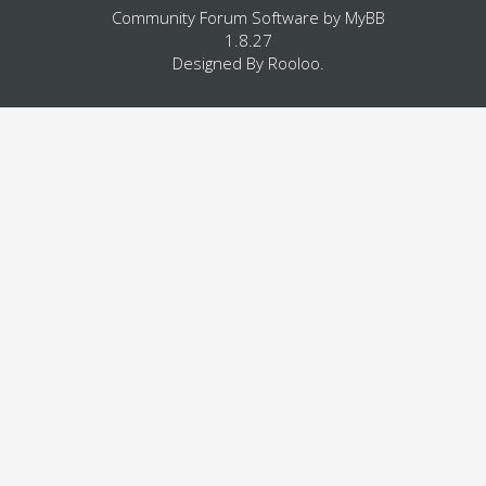
Community Forum Software by
MyBB
1.8.27
Designed By
Rooloo
.