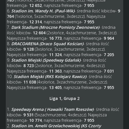
frekwencja-
12 652
, najniższa frekwencja-
7 955
6.
Stadion im. Wandy H. (Paul-Wik)
- średnia ilość kibiców-
9
764
(1xsłońce, 5xzachmurzenie, 3xdeszcz). Najwyższa
frekwencja-
12 314
, najniższa frekwencja-
7 955
7.
Dark Stadium (Mroczne Pomioty Zwonowice)
- średnia
ilość kibiców-
12 604
(2xsłońce, 4xzachmurzenie, 3xdeszcz).
Najwyższa frekwencja-
16 773
, najniższa frekwencja-
9 964
8.
DRACOARENA (Draco Squad Kościan)
- średnia ilość
kibiców-
9 128
(3xsłońce, 3xzachmurzenie, 3xdeszcz).
Najwyższa frekwencja-
11 324
, najniższa frekwencja-
7 205
9.
Stadion Miejski (Speedway Gdańsk)
- średnia ilość
kibiców-
8 723
(2xsłońce, 3xzachmurzenie, 4xdeszcz).
Najwyższa frekwencja-
11 363
, najniższa frekwencja-
7 031
10.
Stadion Miejski (RKS Kolejarz Rawicz)
- średnia ilość
kibiców-
11 038
(4xsłońce, 3xzachmurzenie, 2xdeszcz).
Najwyższa frekwencja-
13 405
, najniższa frekwencja-
7 955
Liga 1, Grupa 2
1.
Speedway Arena ( Hawaiki Team Rzeszów)
- średnia ilość
kibiców-
9 531
(5xzachmurzenie, 4xdeszcz). Najwyższa
frekwencja-
10 774
, najniższa frekwencja-
7 955
2.
Stadion im. Amelii Grzelachowskiej (KS Czorty