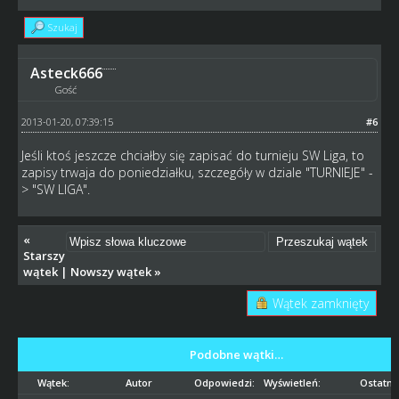
Szukaj
Asteck666
Gość
2013-01-20, 07:39:15
#6
Jeśli ktoś jeszcze chciałby się zapisać do turnieju SW Liga, to
zapisy trwaja do poniedziałku, szczegóły w dziale "TURNIEJE" -
> "SW LIGA".
«
Starszy
wątek
|
Nowszy wątek
»
Wątek zamknięty
Podobne wątki…
Wątek:
Autor
Odpowiedzi:
Wyświetleń:
Ostatni