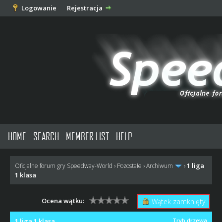
Logowanie
Rejestracja
HOME
SEARCH
MEMBER LIST
HELP
1 liga
Oficjalne forum gry Speedway-World
›
Pozostałe
›
Archiwum
›
1 klasa
Ocena wątku:
Wątek zamknięty
1 liga 1 klasa
Tryb drzewa