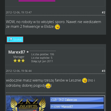
2012-12-06, 19:13:47
#2
WOW, no roboty w to włożyłeś sporo. Nawet nie wiedizałem
ze mam 2 frekwencje w Elidze
Szukaj
Marex87
Liczba postów: 106
Manager
Liczba wątków: 5
Dołączył: Jan 2011
2012-12-06, 19:56:44
#3
widocznie masz wierną rzeszę fanów w Lesznie
(no i
odrobinę dobrej pogody
)