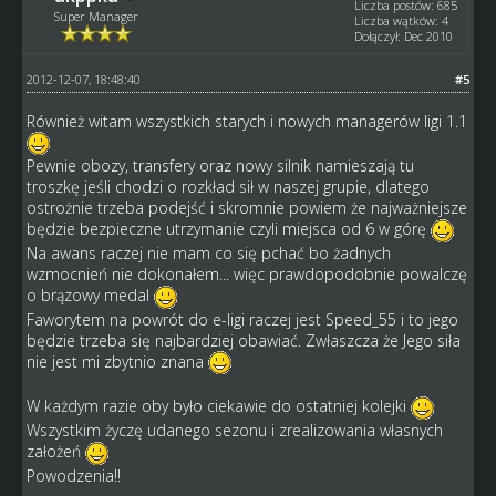
Liczba postów: 685
Super Manager
Liczba wątków: 4
Dołączył: Dec 2010
2012-12-07, 18:48:40
#5
Również witam wszystkich starych i nowych managerów ligi 1.1
Pewnie obozy, transfery oraz nowy silnik namieszają tu
troszkę jeśli chodzi o rozkład sił w naszej grupie, dlatego
ostrożnie trzeba podejść i skromnie powiem że najważniejsze
będzie bezpieczne utrzymanie czyli miejsca od 6 w górę
Na awans raczej nie mam co się pchać bo żadnych
wzmocnień nie dokonałem... więc prawdopodobnie powalczę
o brązowy medal
Faworytem na powrót do e-ligi raczej jest Speed_55 i to jego
będzie trzeba się najbardziej obawiać. Zwłaszcza że Jego siła
nie jest mi zbytnio znana
W każdym razie oby było ciekawie do ostatniej kolejki
Wszystkim życzę udanego sezonu i zrealizowania własnych
założeń
Powodzenia!!