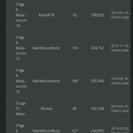
3 liga
6
2015-03-14, 23
klasa -
Marek79
62
108,823
Ostatni post
:
M
sezon
14
3 liga
6
2014-11-18, 22
klasa -
MarekAureliusz
110
204,792
Ostatni post
:
g
sezon
13
3 liga
6
2014-08-16, 16
klasa -
MarekAureliusz
149
293,940
Ostatni post
:
J
sezon
12
5 Liga
2014-04-16, 10
31
Wisnia
82
152,356
Ostatni post
: T
Klasa
3 liga
2014-03-23, 22
6
MarekAureliusz
127
240,895
Ostatni post
:
J