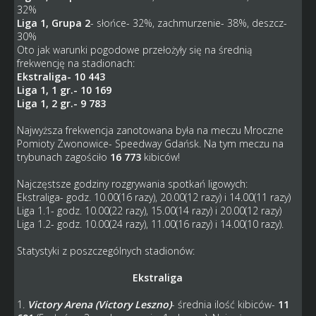
32%
Liga 1, Grupa 2
- słońce- 32%, zachmurzenie- 38%, deszcz-
30%
Oto jak warunki pogodowe przełożyły się na średnią
frekwencję na stadionach:
Ekstraliga- 10 443
Liga 1, 1 gr.- 10 169
Liga 1, 2 gr.- 9 783
Najwyższa frekwencja zanotowana była na meczu Mroczne
Pomioty Zwonowice- Speedway Gdańsk. Na tym meczu na
trybunach zagościło
16 773
kibiców!
Najczęstsze godziny rozgrywania spotkań ligowych:
Ekstraliga- godz. 10.00(16 razy), 20.00(12 razy) i 14.00(11 razy)
Liga 1.1- godz. 10.00(22 razy), 15.00(14 razy) i 20.00(12 razy)
Liga 1.2- godz. 10.00(24 razy), 11.00(16 razy) i 14.00(10 razy).
Statystyki z poszczególnych stadionów:
Ekstraliga
1.
Victory Arena (Victory Leszno)
- średnia ilość kibiców-
11