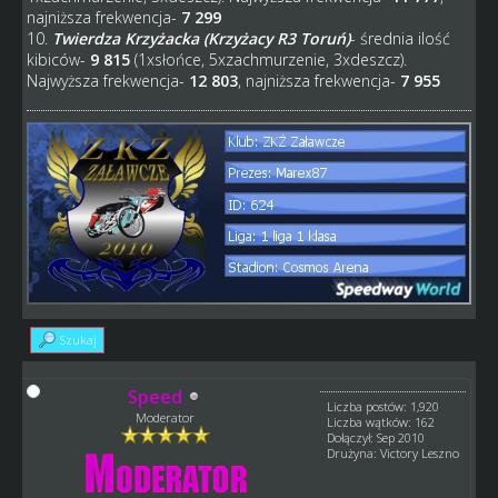
najniższa frekwencja-
7 299
10.
Twierdza Krzyżacka (Krzyżacy R3 Toruń)
- średnia ilość
kibiców-
9 815
(1xsłońce, 5xzachmurzenie, 3xdeszcz).
Najwyższa frekwencja-
12 803
, najniższa frekwencja-
7 955
Szukaj
Speed
Liczba postów: 1,920
Moderator
Liczba wątków: 162
Dołączył: Sep 2010
Drużyna: Victory Leszno