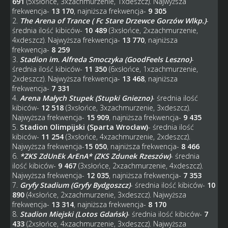
691
(5xsłońce, 3xzachmurzenie, 1xdeszcz). Najwyższa
frekwencja-
13 170
, najniższa frekwencja-
9 305
2.
The Arena of Trance ( Fc Stare Drzewce Gorzów Wlkp.)
-
średnia ilość kibiców-
10 489
(3xsłońce, 2xzachmurzenie,
4xdeszcz). Najwyższa frekwencja-
13 770
, najniższa
frekwencja-
8 259
3.
Stadion im. Alfreda Smoczyka (GoodFeels Leszno)
-
średnia ilość kibiców-
11 350
(6xsłońce, 1xzachmurzenie,
2xdeszcz). Najwyższa frekwencja-
13 468
, najniższa
frekwencja-
7 331
4.
Arena Małych Stupek (Stupki Gniezno)
- średnia ilość
kibiców-
12 518
(3xsłońce, 3xzachmurzenie, 3xdeszcz).
Najwyższa frekwencja-
15 909
, najniższa frekwencja-
9 435
5.
Stadion Olimpijski (Sparta Wrocław)
- średnia ilość
kibiców-
11 254
(3xsłońce, 4xzachmurzenie, 2xdeszcz).
Najwyższa frekwencja-
15 050
, najniższa frekwencja-
8 466
6.
*ZKS ZdUnEk ArEnA* (ZKS Zdunek Rzeszów)
- średnia
ilość kibiców-
9 467
(3xsłońce, 2xzachmurzenie, 4xdeszcz).
Najwyższa frekwencja-
12 035
, najniższa frekwencja-
7 353
7.
Gryfy Stadium (Gryfy Bydgoszcz)
- średnia ilość kibiców-
10
890
(4xsłońce, 2xzachmurzenie, 3xdeszcz). Najwyższa
frekwencja-
13 314
, najniższa frekwencja-
8 170
8.
Stadion Miejski (Lotos Gdańsk)
- średnia ilość kibiców-
7
433
(2xsłońce, 4xzachmurzenie, 3xdeszcz). Najwyższa