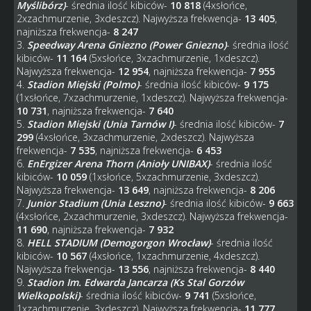
Myślibórz)
- średnia ilość kibiców-
10 818
(4xsłońce,
2xzachmurzenie, 3xdeszcz). Najwyższa frekwencja-
13 405
,
najniższa frekwencja-
8 247
3.
Speedway Arena Gniezno (Power Gniezno)
- średnia ilość
kibiców-
11 164
(5xsłońce, 3xzachmurzenie, 1xdeszcz).
Najwyższa frekwencja-
12 954
, najniższa frekwencja-
7 955
4.
Stadion Miejski (Polmo)
- średnia ilość kibiców-
9 175
(1xsłońce, 7xzachmurzenie, 1xdeszcz). Najwyższa frekwencja-
10 731
, najniższa frekwencja-
7 640
5.
Stadion Miejski (Unia Tarnów I)
- średnia ilość kibiców-
7
299
(4xsłońce, 3xzachmurzenie, 2xdeszcz). Najwyższa
frekwencja-
7 535
, najniższa frekwencja-
6 453
6.
EnErgizer Arena Thorn (Anioły UNIBAX)
- średnia ilość
kibiców-
10 059
(1xsłońce, 5xzachmurzenie, 3xdeszcz).
Najwyższa frekwencja-
13 649
, najniższa frekwencja-
8 206
7.
Junior Stadium (Unia Leszno)
- średnia ilość kibiców-
9 663
(4xsłońce, 2xzachmurzenie, 3xdeszcz). Najwyższa frekwencja-
11 690
, najniższa frekwencja-
7 932
8.
HELL STADIUM (Demogorgon Wrocław)
- średnia ilość
kibiców-
10 567
(4xsłońce, 1xzachmurzenie, 4xdeszcz).
Najwyższa frekwencja-
13 556
, najniższa frekwencja-
8 440
9.
Stadion Im. Edwarda Jancarza (Ks Stal Gorzów
Wielkopolski)
- średnia ilość kibiców-
9 741
(5xsłońce,
1xzachmurzenie, 3xdeszcz). Najwyższa frekwencja-
11 777
,