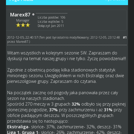
Marex87
Liczba postów: 106
Manager
Liczba wątków: 5
Dołączył: Jan 2011
2012-12-05, 22:40:57
#1
(Ten post był ostatnio modyfikowany: 2012-12-05, 23:12:48
przez
Marex87
.)
Witam wszystkich w kolejnym sezonie SW. Zapraszam do
dyskusji na temat naszej grupy i nie tylko. Życzę powodzenia!!!
Zgodnie z obietnicą podaję kilka stadionowych statystyk
minionego sezonu. Uwzględniłem w nich Ekstraligę oraz dwie
pierwszoligowe grupy. Zapraszam do czytania.
Na początek zacznę od pogody jaka panowała przez cały
sezon na naszych stadionach.
Spośród 270 meczy w 3 grupach
32%
odbyło się przy pięknej
słonecznej pogodzie,
37%
przy zachmurzeniu i aż
31%
przy
obficie padającym deszczu. W poszczególnych grupach
przedstawia się to następująco:
Ekstraliga
- słońce- 37%, zachmurzenie- 32%, deszcz- 31%
Liga 1, Grupa 1
- słońce- 26%, zachmurzenie- 42%, deszcz-