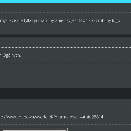
myslę że nie tylko ja mam pytanie czy jest ktoś kto zrobiłby logo?
h Ogólnych.
tp://www.speedway-world.pl/forum/showt...4#pid28814