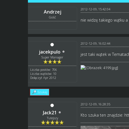
2012-12-09, 15:42:04
Andrzej
Gość
nie widzę takiego wątku a 
2012-12-09, 16:02:44
jacekpulo
jest taki wątek w Tematac
Super Manager
Liczba postów: 706
Liczba wątków: 10
Dołączył: Apr 2012
Szukaj
2012-12-09, 16:28:35
Jack21
Kto szuka ten znajdzie:
ht
Tutejszy