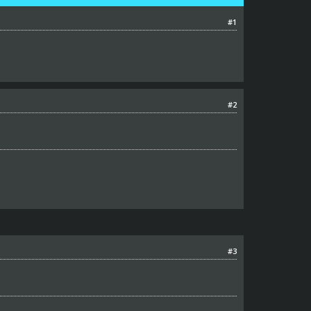
#1
#2
#3