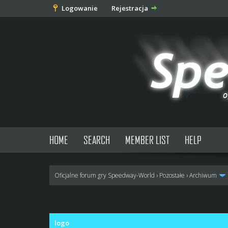
Logowanie
Rejestracja
HOME
SEARCH
MEMBER LIST
HELP
Oficjalne forum gry Speedway-World
›
Pozostałe
›
Archiwum
0 głosów - średnia: 0
1
2
3
4
5
logo