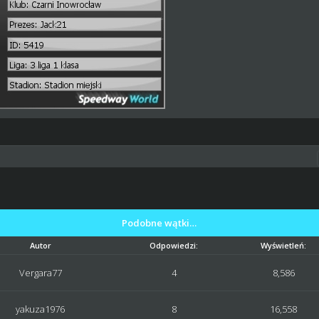
Podobne wątki…
Autor
Odpowiedzi:
Wyświetleń:
Vergara77
4
8,586
yakuza1976
8
16,558