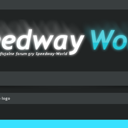
logo
›