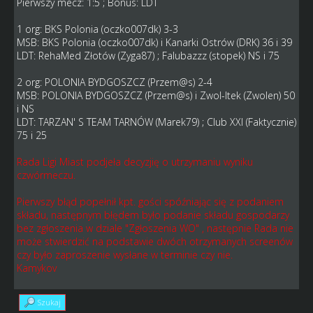
Pierwszy mecz: 1:5 ; Bonus: LDT
1 org: BKS Polonia (oczko007dk) 3-3
MSB: BKS Polonia (oczko007dk) i Kanarki Ostrów (DRK) 36 i 39
LDT: RehaMed Złotów (Zyga87) ; Falubazzz (stopek) NS i 75
2 org: POLONIA BYDGOSZCZ (Przem@s) 2-4
MSB: POLONIA BYDGOSZCZ (Przem@s) i Zwol-ltek (Zwolen) 50
i NS
LDT: TARZAN' S TEAM TARNÓW (Marek79) ; Club XXI (Faktycznie)
75 i 25
Rada Ligi Miast podjeła decyzjię o utrzymaniu wyniku
czwórmeczu.
Pierwszy błąd popełnił kpt. gości spóźniając się z podaniem
składu, następnym błędem było podanie składu gospodarzy
bez zgłoszenia w dziale "Zgłoszenia WO" , następnie Rada nie
może stwierdzić na podstawie dwóch otrzymanych screenów
czy było zaproszenie wysłane w terminie czy nie.
Kamykov
Szukaj