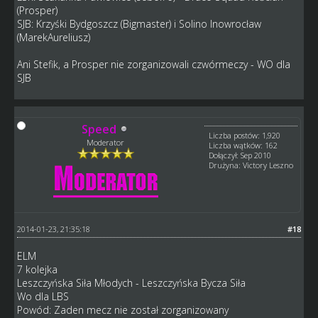
(Prosper)
SJB: Krzyśki Bydgoszcz (Bigmaster) i Solino Inowrocław
(MarekAureliusz)
Ani Stefik, a Prosper nie zorganizowali czwórmeczy - WO dla
SJB
Speed
Liczba postów: 1,920
Moderator
Liczba wątków: 162
Dołączył: Sep 2010
Drużyna: Victory Leszno
2014-01-23, 21:35:18
#18
ELM
7 kolejka
Leszczyńska Siła Młodych - Leszczyńska Bycza Siła
Wo dla LBS
Powód: Zaden mecz nie został zorganizowany