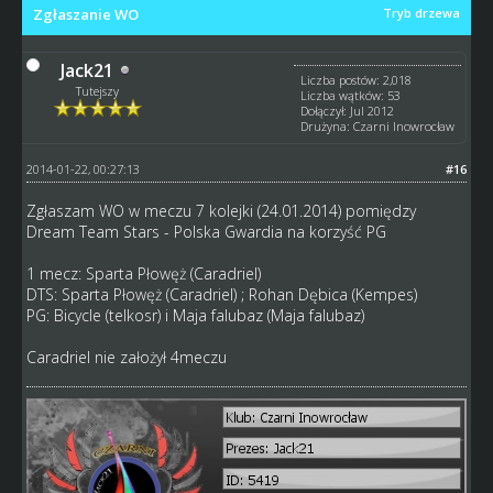
Zgłaszanie WO
Tryb drzewa
Jack21
Liczba postów: 2,018
Tutejszy
Liczba wątków: 53
Dołączył: Jul 2012
Drużyna: Czarni Inowrocław
2014-01-22, 00:27:13
#16
Zgłaszam WO w meczu 7 kolejki (24.01.2014) pomiędzy
Dream Team Stars - Polska Gwardia na korzyść PG
1 mecz: Sparta Płowęż (Caradriel)
DTS: Sparta Płowęż (Caradriel) ; Rohan Dębica (Kempes)
PG: Bicycle (telkosr) i Maja falubaz (Maja falubaz)
Caradriel nie założył 4meczu