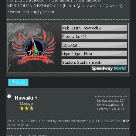
MSB: POLONIA BYDGOSZCZ (Przem@s) i Zwol-ltek (Zwolen)
Zwolen ma zajęty termin
Szukaj
Hawaiki
Liczba postów: 224
Manager
Liczba wątków: 4
Dołączył: Sep 2010
2014-01-30, 21:10:01
#22
(Ten post był ostatnio modyfikowany: 2014-01-31, 08:33:20
przez
Hawaiki
.)