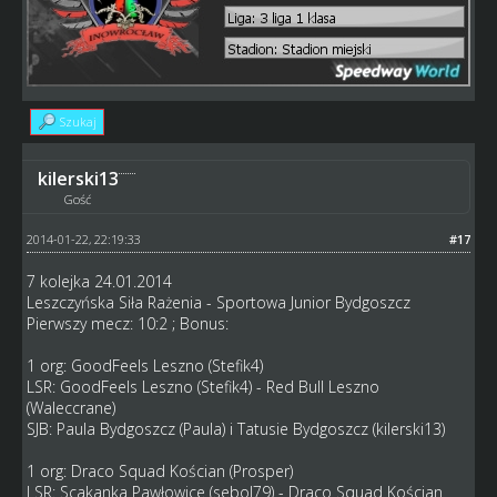
Szukaj
kilerski13
Gość
2014-01-22, 22:19:33
#17
7 kolejka 24.01.2014
Leszczyńska Siła Rażenia - Sportowa Junior Bydgoszcz
Pierwszy mecz: 10:2 ; Bonus:
1 org: GoodFeels Leszno (Stefik4)
LSR: GoodFeels Leszno (Stefik4) - Red Bull Leszno
(Waleccrane)
SJB: Paula Bydgoszcz (Paula) i Tatusie Bydgoszcz (kilerski13)
1 org: Draco Squad Kościan (Prosper)
LSR: Scakanka Pawłowice (sebol79) - Draco Squad Kościan