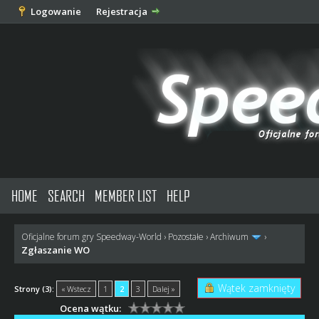
Logowanie
Rejestracja
HOME
SEARCH
MEMBER LIST
HELP
Oficjalne forum gry Speedway-World
›
Pozostałe
›
Archiwum
›
Zgłaszanie WO
Wątek zamknięty
Strony (3):
« Wstecz
1
2
3
Dalej »
Ocena wątku: