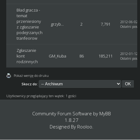
Bład gracza -
temat
przeniesiony
2012-06-02, 
grzyb...
2
7,791
z zgłaszanie
Ostatni post
podejrzanych
tranfeorow
Zgłaszanie
2012-01-12, 
kont
GM_Kuba
86
185,211
Ostatni post
:
rodzinnych
Pokaż wersję do druku
Skocz do:
Użytkownicy przeglądający ten wątek: 1 gości
Community Forum Software by
MyBB
1.8.27
Designed By
Rooloo
.