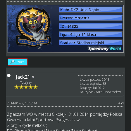
Szukaj
Jack21
Liczba postów: 2,018
Tutejszy
Liczba wątków: 53
Dołączył: Jul 2012
Drużyna: Czarni Inowrocław
2014-01-29, 15:52:14
#21
Zgłaszam WO w meczu 8 kolejki 31.01.2014 pomiędzy Polska
Gwardia a Mini Sportowa Bydgoszcz w:
2 org: Bicycle (telkosr)
PG: Bicycle (telkosr) i Maja falubaz (Maja falubaz)