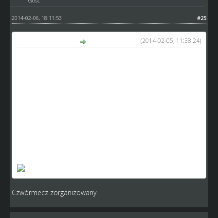
Gość
2014-02-06, 18:11:53
#25
(2014-02-05, 11:38:24)
Zyga87 napisał(a):
9 kolejka 7.02.2014
Mini Sportowa Bydgoszcz - Little Dream Team
Pierwszy mecz: 1:5 ; Bonus:
1 org: BKS Polonia (oczko007dk)
MSB: BKS Polonia (oczko007dk) i Kanarki Ostrów (DRK)
LDT: RehaMed Złotów (Zyga87) ; Falubazzz (stopek)
Zgłaszam WO na korzyść LDT - brak zaproszeń dla
pozostałych z czwórmeczu w wymaganym terminie tj. do
wtorku do 23.59 (i do chwili zgłoszenia tego)
Poniżej dowód:
Czwórmecz zorganizowany.