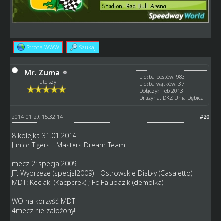
Strona WWW
Szukaj
Mr. Zuma
Liczba postów: 983
Tutejszy
Liczba wątków: 37
Dołączył: Feb 2013
Drużyna: DKŻ Unia Dębica
2014-01-29, 15:32:14
#20
8 kolejka 31.01.2014
Junior Tigers - Masters Dream Team
mecz 2: specjal2009
JT: Wybrzeze (specjal2009) - Ostrowskie Diabły (Casaletto)
MDT: Kociaki (Kacperek) ; Fc Falubazik (demolka)
WO na korzyść MDT
4mecz nie założony!