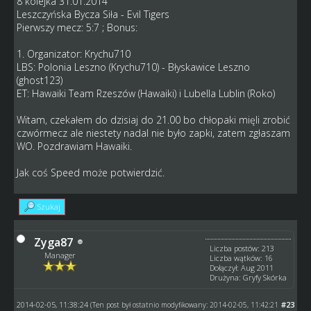
8 kolejka 31.01.2014
Leszczyńska Bycza Siła - Evil Tigers
Pierwszy mecz: 5:7 ; Bonus:
1. Organizator: Krychu710
LBS: Polonia Leszno (Krychu710) - Błyskawice Leszno
(ghost123)
ET: Hawaiki Team Rzeszów (Hawaiki) i Lubella Lublin (Roko)
Witam, czekałem do dzisiaj do 21.00 bo chłopaki mięli zrobić
czwórmecz ale niestety nadal nie było zapki, zatem zgłaszam
WO. Pozdrawiam Hawaiki.
Jak coś Speed może potwierdzić.
Szukaj
Zyga87
Liczba postów: 213
Manager
Liczba wątków: 16
Dołączył: Aug 2011
Drużyna: Gryfy Skórka
2014-02-05, 11:38:24
#23
(Ten post był ostatnio modyfikowany: 2014-02-05, 11:42:21