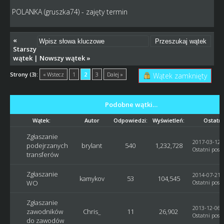
POLANKA (gruszka74) - zajęty termin
«
Starszy
wątek
|
Nowszy wątek
»
Strony (3):
« Wstecz
1
2
3
Dalej »
Wątek zamknięty
Podobne wątki…
Wątek:
Autor
Odpowiedzi:
Wyświetleń:
Ostatni
Zgłaszanie
2017-03-12, 
podejrzanych
brylant
540
1,232,728
Ostatni post
transferów
Zgłaszanie
2014-07-21, 
kamykov
53
104,545
WO
Ostatni post
:
Zgłaszanie
2013-12-06, 
zawodników
Chris_
11
26,902
Ostatni post
do zawodów