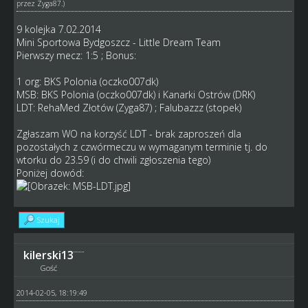
przez
Zyga87
.)
9 kolejka 7.02.2014
Mini Sportowa Bydgoszcz - Little Dream Team
Pierwszy mecz: 1:5 ; Bonus:
1 org: BKS Polonia (oczko007dk)
MSB: BKS Polonia (oczko007dk) i Kanarki Ostrów (DRK)
LDT: RehaMed Złotów (Zyga87) ; Falubazzz (stopek)
Zgłaszam WO na korzyść LDT - brak zaproszeń dla
pozostałych z czwórmeczu w wymaganym terminie tj. do
wtorku do 23.59 (i do chwili zgłoszenia tego)
Poniżej dowód:
Szukaj
kilerski13
Gość
2014-02-05, 18:19:49