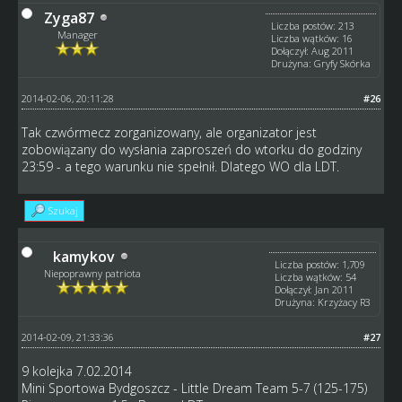
Zyga87
Liczba postów: 213
Manager
Liczba wątków: 16
Dołączył: Aug 2011
Drużyna: Gryfy Skórka
2014-02-06, 20:11:28
#26
Tak czwórmecz zorganizowany, ale organizator jest
zobowiązany do wysłania zaproszeń do wtorku do godziny
23:59 - a tego warunku nie spełnił. Dlatego WO dla LDT.
Szukaj
kamykov
Liczba postów: 1,709
Niepoprawny patriota
Liczba wątków: 54
Dołączył: Jan 2011
Drużyna: Krzyżacy R3
2014-02-09, 21:33:36
#27
9 kolejka 7.02.2014
Mini Sportowa Bydgoszcz - Little Dream Team 5-7 (125-175)