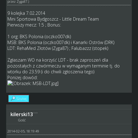
przez
Zyga87
.)
9 kolejka 7.02.2014
Mini Sportowa Bydgoszcz - Little Dream Team
Pierwszy mecz: 1:5 ; Bonus:
1 org: BKS Polonia (oczko007dk)
MSB: BKS Polonia (oczko007dk) i Kanarki Ostrów (DRK)
LDT: RehaMed Złotów (Zyga87) ; Falubazzz (stopek)
Zgłaszam WO na korzyść LDT - brak zaproszeń dla
pozostałych z czwórmeczu w wymaganym terminie tj. do
wtorku do 23.59 (i do chwili zgłoszenia tego)
Poniżej dowód:
Szukaj
kilerski13
Gość
2014-02-05, 18:19:49