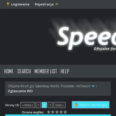
Logowanie
Rejestracja
HOME
SEARCH
MEMBER LIST
HELP
Oficjalne forum gry Speedway-World
›
Pozostałe
›
Archiwum
›
Zgłaszanie WO
Wątek zamknięty
Strony (3):
« Wstecz
1
2
3
Dalej »
Ocena wątku: