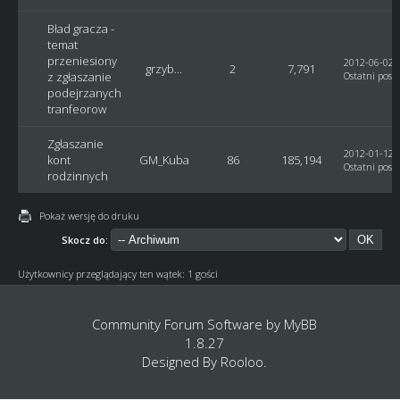
Bład gracza -
temat
przeniesiony
2012-06-02, 
grzyb...
2
7,791
z zgłaszanie
Ostatni post
podejrzanych
tranfeorow
Zgłaszanie
2012-01-12, 
kont
GM_Kuba
86
185,194
Ostatni post
:
rodzinnych
Pokaż wersję do druku
Skocz do:
Użytkownicy przeglądający ten wątek: 1 gości
Community Forum Software by
MyBB
1.8.27
Designed By
Rooloo
.