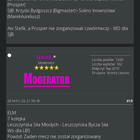
(Prosper)
SJB: Krzyśki Bydgoszcz (Bigmaster) i Solino Inowrocław
(MarekAureliusz)
Ani Stefik, a Prosper nie zorganizowali czwórmeczy - WO dla
SJB
Speed
Liczba postów: 1,920
Moderator
Liczba wątków: 162
Dołączył: Sep 2010
Drużyna: Victory Leszno
2014-01-23, 21:35:18
#18
ELM
7 kolejka
Leszczyńska Siła Młodych - Leszczyńska Bycza Siła
Wo dla LBS
Powód: Zaden mecz nie został zorganizowany