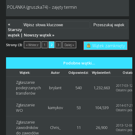
POLANKA (gruszka74) - zajęty termin
«
Starszy
wątek
|
Nowszy wątek
»
Strony (3):
« Wstecz
1
2
3
Dalej »
Wątek zamknięty
Podobne wątki…
Wątek:
Autor
Odpowiedzi:
Wyświetleń:
Ostatni
Zgłaszanie
2017-03-12, 
podejrzanych
brylant
540
1,232,663
Ostatni post
transferów
Zgłaszanie
2014-07-21, 
kamykov
53
104,539
WO
Ostatni post
:
Zgłaszanie
2013-12-06, 
zawodników
Chris_
11
26,900
Ostatni post
do zawodów