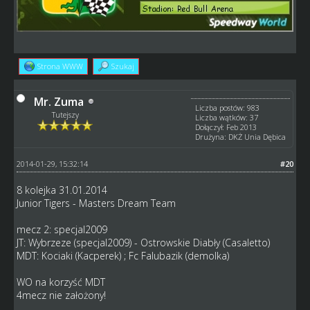
Strona WWW
Szukaj
Mr. Zuma
Liczba postów: 983
Tutejszy
Liczba wątków: 37
Dołączył: Feb 2013
Drużyna: DKŻ Unia Dębica
2014-01-29, 15:32:14
#20
8 kolejka 31.01.2014
Junior Tigers - Masters Dream Team
mecz 2: specjal2009
JT: Wybrzeze (specjal2009) - Ostrowskie Diabły (Casaletto)
MDT: Kociaki (Kacperek) ; Fc Falubazik (demolka)
WO na korzyść MDT
4mecz nie założony!