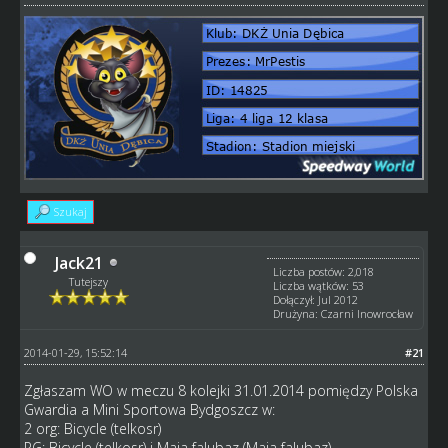
Szukaj
Jack21
Liczba postów: 2,018
Tutejszy
Liczba wątków: 53
Dołączył: Jul 2012
Drużyna: Czarni Inowrocław
2014-01-29, 15:52:14
#21
Zgłaszam WO w meczu 8 kolejki 31.01.2014 pomiędzy Polska
Gwardia a Mini Sportowa Bydgoszcz w:
2 org: Bicycle (telkosr)
PG: Bicycle (telkosr) i Maja falubaz (Maja falubaz)