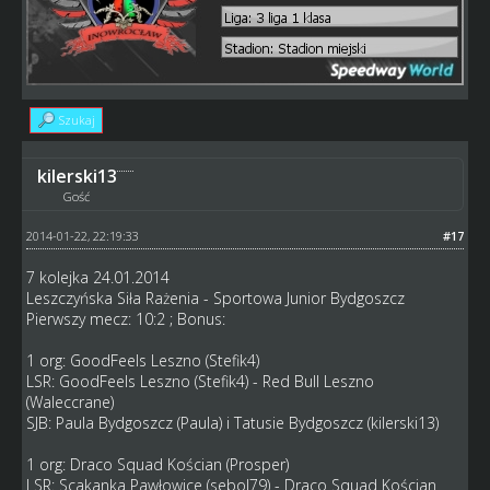
Szukaj
kilerski13
Gość
2014-01-22, 22:19:33
#17
7 kolejka 24.01.2014
Leszczyńska Siła Rażenia - Sportowa Junior Bydgoszcz
Pierwszy mecz: 10:2 ; Bonus:
1 org: GoodFeels Leszno (Stefik4)
LSR: GoodFeels Leszno (Stefik4) - Red Bull Leszno
(Waleccrane)
SJB: Paula Bydgoszcz (Paula) i Tatusie Bydgoszcz (kilerski13)
1 org: Draco Squad Kościan (Prosper)
LSR: Scakanka Pawłowice (sebol79) - Draco Squad Kościan