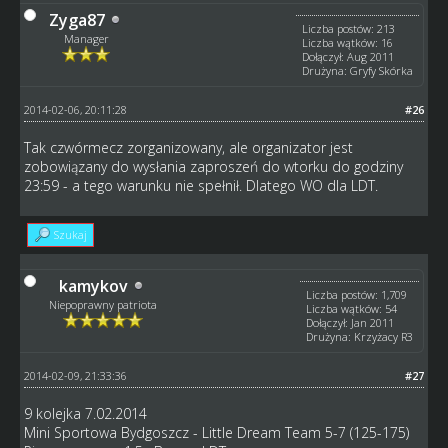
Zyga87
Liczba postów: 213
Manager
Liczba wątków: 16
Dołączył: Aug 2011
Drużyna: Gryfy Skórka
2014-02-06, 20:11:28
#26
Tak czwórmecz zorganizowany, ale organizator jest
zobowiązany do wysłania zaproszeń do wtorku do godziny
23:59 - a tego warunku nie spełnił. Dlatego WO dla LDT.
Szukaj
kamykov
Liczba postów: 1,709
Niepoprawny patriota
Liczba wątków: 54
Dołączył: Jan 2011
Drużyna: Krzyżacy R3
2014-02-09, 21:33:36
#27
9 kolejka 7.02.2014
Mini Sportowa Bydgoszcz - Little Dream Team 5-7 (125-175)