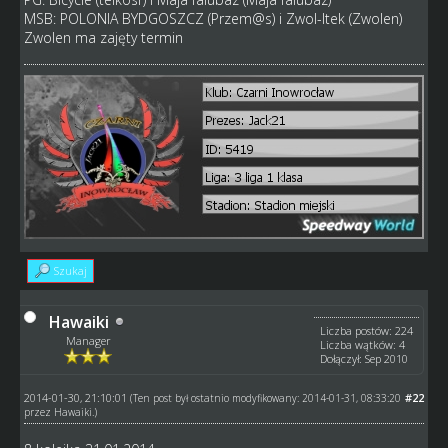
MSB: POLONIA BYDGOSZCZ (Przem@s) i Zwol-ltek (Zwolen)
Zwolen ma zajęty termin
Szukaj
Hawaiki
Liczba postów: 224
Manager
Liczba wątków: 4
Dołączył: Sep 2010
2014-01-30, 21:10:01
#22
(Ten post był ostatnio modyfikowany: 2014-01-31, 08:33:20
przez
Hawaiki
.)