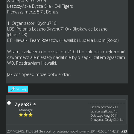
8 kolejka 31.01.2014
Leszczyńska Bycza Siła - Evil Tigers
Pierwszy mecz: 5:7 ; Bonus:
1. Organizator: Krychu710
LBS: Polonia Leszno (Krychu710) - Błyskawice Leszno
(ghost123)
ET: Hawaiki Team Rzeszów (Hawaiki) i Lubella Lublin (Roko)
Witam, czekałem do dzisiaj do 21.00 bo chłopaki mięli zrobić
czwórmecz ale niestety nadal nie było zapki, zatem zgłaszam
WO. Pozdrawiam Hawaiki.
Jak coś Speed może potwierdzić.
Szukaj
Zyga87
Liczba postów: 213
Manager
Liczba wątków: 16
Dołączył: Aug 2011
Drużyna: Gryfy Skórka
2014-02-05, 11:38:24
#23
(Ten post był ostatnio modyfikowany: 2014-02-05, 11:42:21