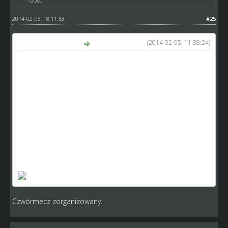
Gość
2014-02-06, 18:11:53
#25
(2014-02-05, 11:38:24)
Zyga87 napisał(a):
9 kolejka 7.02.2014
Mini Sportowa Bydgoszcz - Little Dream Team
Pierwszy mecz: 1:5 ; Bonus:
1 org: BKS Polonia (oczko007dk)
MSB: BKS Polonia (oczko007dk) i Kanarki Ostrów (DRK)
LDT: RehaMed Złotów (Zyga87) ; Falubazzz (stopek)
Zgłaszam WO na korzyść LDT - brak zaproszeń dla
pozostałych z czwórmeczu w wymaganym terminie tj. do
wtorku do 23.59 (i do chwili zgłoszenia tego)
Poniżej dowód:
Czwórmecz zorganizowany.