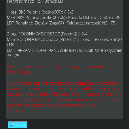
Pierwszy mecz: 1:5 ; Bonus: LDT
1 org: BKS Polonia (oczko007dk) 3-3
MSB: BKS Polonia (oczko007dk) i Kanarki Ostrów (DRK) 36 i 39
LDT: RehaMed Złotów (Zyga87) ; Falubazzz (stopek) NS i 75
2 org: POLONIA BYDGOSZCZ (Przem@s) 2-4
MSB: POLONIA BYDGOSZCZ (Przem@s) i Zwol-ltek (Zwolen) 50
i NS
LDT: TARZAN' S TEAM TARNÓW (Marek79) ; Club XXI (Faktycznie)
75 i 25
Rada Ligi Miast podjeła decyzjię o utrzymaniu wyniku
czwórmeczu.
Pierwszy błąd popełnił kpt. gości spóźniając się z podaniem
składu, następnym błędem było podanie składu gospodarzy
bez zgłoszenia w dziale "Zgłoszenia WO" , następnie Rada nie
może stwierdzić na podstawie dwóch otrzymanych screenów
czy było zaproszenie wysłane w terminie czy nie.
Kamykov
Szukaj