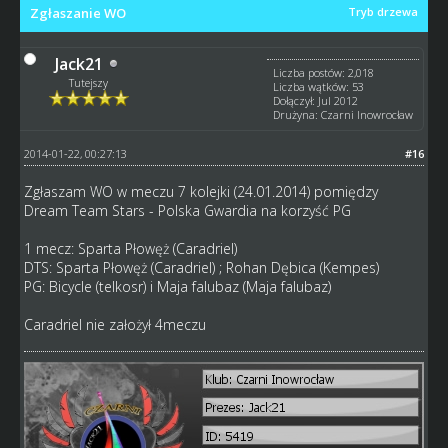
Zgłaszanie WO
Tryb drzewa
Jack21
Liczba postów: 2,018
Tutejszy
Liczba wątków: 53
Dołączył: Jul 2012
Drużyna: Czarni Inowrocław
2014-01-22, 00:27:13
#16
Zgłaszam WO w meczu 7 kolejki (24.01.2014) pomiędzy
Dream Team Stars - Polska Gwardia na korzyść PG
1 mecz: Sparta Płowęż (Caradriel)
DTS: Sparta Płowęż (Caradriel) ; Rohan Dębica (Kempes)
PG: Bicycle (telkosr) i Maja falubaz (Maja falubaz)
Caradriel nie założył 4meczu