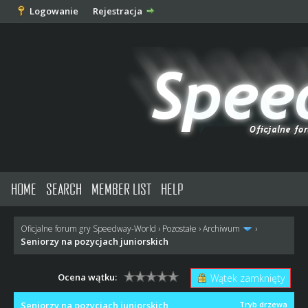
Logowanie
Rejestracja
HOME
SEARCH
MEMBER LIST
HELP
Oficjalne forum gry Speedway-World
›
Pozostałe
›
Archiwum
›
Seniorzy na pozycjach juniorskich
Ocena wątku:
Wątek zamknięty
Seniorzy na pozycjach juniorskich
Tryb drzewa