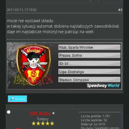
2011-05-11, 17:15:02
#2
może nie wystawił składu
w takiej sytuacji automat dobiera najsłabszych zawodników(i
daje im najsłabsze motory) nie patrząc na wiek
Szukaj
GM_Kuba
Liczba postów: 1,741
Tutejszy
Liczba wątków: 52
Dołączył: Jul 2010
Drużyna: GoodFells Leszno