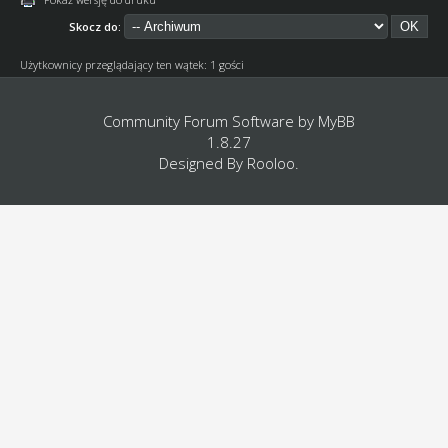
Skocz do:
Użytkownicy przeglądający ten wątek: 1 gości
Community Forum Software by
MyBB
1.8.27
Designed By
Rooloo
.