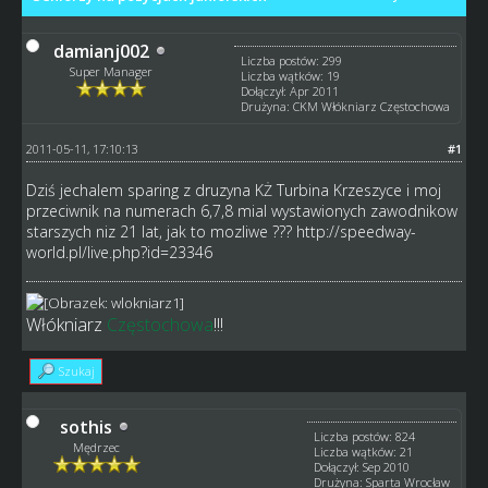
damianj002
Liczba postów: 299
Super Manager
Liczba wątków: 19
Dołączył: Apr 2011
Drużyna: CKM Włókniarz Częstochowa
2011-05-11, 17:10:13
#1
Dziś jechalem sparing z druzyna KŻ Turbina Krzeszyce i moj
przeciwnik na numerach 6,7,8 mial wystawionych zawodnikow
starszych niz 21 lat, jak to mozliwe ???
http://speedway-
world.pl/live.php?id=23346
Włókniarz
Częstochowa
!!!
Szukaj
sothis
Liczba postów: 824
Mędrzec
Liczba wątków: 21
Dołączył: Sep 2010
Drużyna: Sparta Wrocław