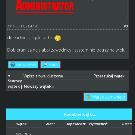
2011-05-11, 21:47:20
#3
dokładnie tak jak sothis
Dobierani są najsłabsi zawodnicy i system nie patrzy na wiek.
Strona WWW
Szukaj
«
Starszy
wątek
|
Nowszy wątek
»
Wątek zamknięty
Podobne wątki…
Wątek:
Autor
Odpowiedzi:
Wyświetleń:
Ostatni
seniorzy