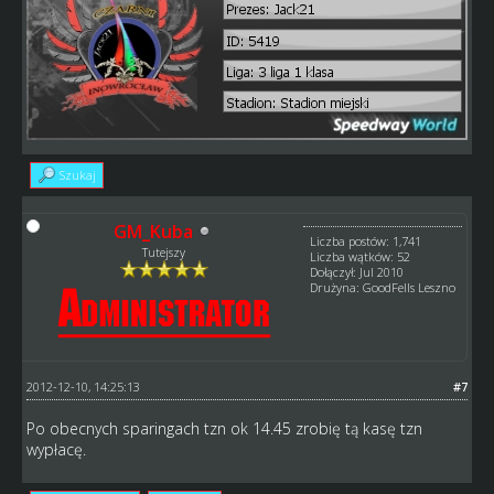
Szukaj
GM_Kuba
Liczba postów: 1,741
Tutejszy
Liczba wątków: 52
Dołączył: Jul 2010
Drużyna: GoodFells Leszno
2012-12-10, 14:25:13
#7
Po obecnych sparingach tzn ok 14.45 zrobię tą kasę tzn
wypłacę.