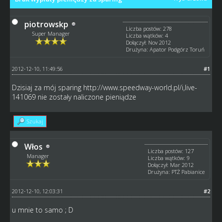
piotrowskp
Liczba postów: 278
Super Manager
Liczba wątków: 4
Dołączył: Nov 2012
Drużyna: Apator Podgórz Toruń
2012-12-10, 11:49:56
#1
Dzisiaj za mój sparing
http://www.speedway-world.pl/i,live-
141069
nie zostały naliczone pieniądze
Szukaj
Włos
Liczba postów: 127
Manager
Liczba wątków: 9
Dołączył: Mar 2012
Drużyna: PTŻ Pabianice
2012-12-10, 12:03:31
#2
u mnie to samo ; D