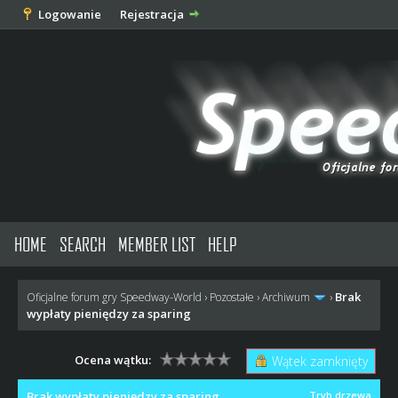
Logowanie
Rejestracja
HOME
SEARCH
MEMBER LIST
HELP
Brak
Oficjalne forum gry Speedway-World
›
Pozostałe
›
Archiwum
›
wypłaty pieniędzy za sparing
Ocena wątku:
Wątek zamknięty
Brak wypłaty pieniędzy za sparing
Tryb drzewa