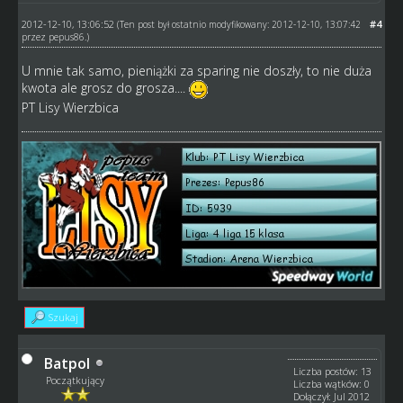
2012-12-10, 13:06:52
#4
(Ten post był ostatnio modyfikowany: 2012-12-10, 13:07:42
przez
pepus86
.)
U mnie tak samo, pieniążki za sparing nie doszły, to nie duża
kwota ale grosz do grosza....
PT Lisy Wierzbica
Szukaj
Batpol
Liczba postów: 13
Początkujący
Liczba wątków: 0
Dołączył: Jul 2012