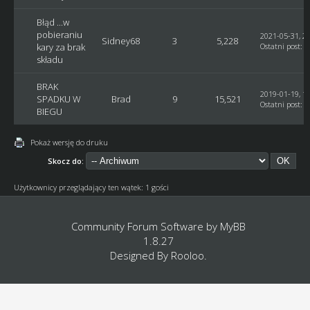
Błąd ...w
pobieraniu
2021-05-31, 21
Sidney68
3
5,228
kary za brak
Ostatni post
:
G
składu
BRAK
2019-01-19, 12
SPADKU W
Brad
9
15,521
Ostatni post
:
G
BIEGU
Pokaż wersję do druku
Skocz do:
Użytkownicy przeglądający ten wątek: 1 gości
Community Forum Software by
MyBB
1.8.27
Designed By
Rooloo
.