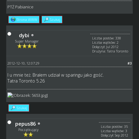
PTŻ Pabianice
Strona WWW
Szukaj
dybi
Liczba postów: 338
Super Manager
Liczba wątków: 2
Dołączył: Jul 2012
Drużyna: Tatra Toronto
2012-12-10, 12:07:29
#3
I u mnie też. Brałem udział w sparingu jako gość.
Tatra Toronto 5.26
Szukaj
pepus86
Liczba postów: 35
Początkujący
Liczba wątków: 3
Dołączył: Sep 2012