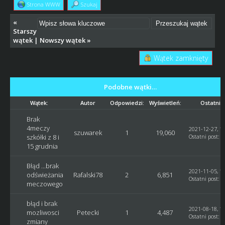
Strona WWW
Szukaj
«
Starszy
wątek
|
Nowszy wątek
»
Wątek zamknięty
Podobne wątki…
Wątek:
Autor
Odpowiedzi:
Wyświetleń:
Ostatni 
Brak
4meczy
2021-12-27, 11
szuwarek
1
19,060
szkółki z 8 i
Ostatni post
:
G
15 grudnia
Błąd ...brak
2021-11-05, 17
odświeżania
Rafalski78
2
6,851
Ostatni post
:
R
meczowego
błąd i brak
2021-08-18, 13
mozliwosci
Petecki
1
4,487
Ostatni post
:
G
zmiany