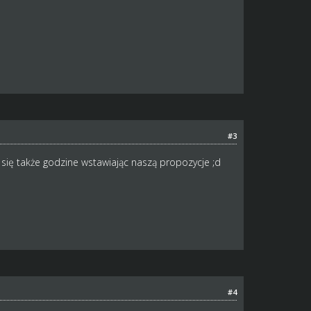
#3
 się także godzine wstawiając naszą propozycje ;d
#4