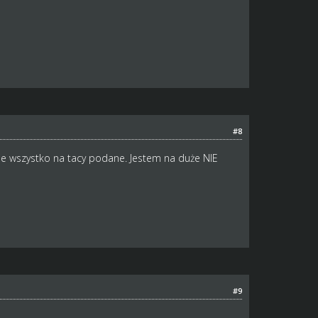
#8
nie wszystko na tacy podane. Jestem na duże NIE
#9