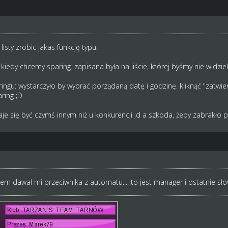
sty zrobic jakas funkcję typu:
kiedy chcemy sparing. zapisana była na liście, której byśmy nie widzieli
ingu: wystarczyło by wybrać porządaną datę i godzinę. kliknąć "zatwier
ring ;D
e się być czymś innym niż u konkurencji ;d a szkoda, żeby zabrakło
stem dawał mi przeciwnika z automatu.... to jest manager i ostatnie 