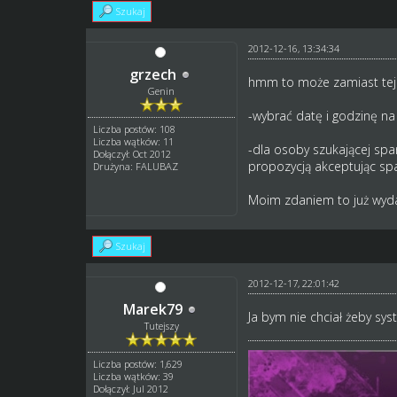
Szukaj
2012-12-16, 13:34:34
grzech
hmm to może zamiast tej li
Genin
-wybrać datę i godzinę na 
Liczba postów: 108
Liczba wątków: 11
-dla osoby szukającej spar
Dołączył: Oct 2012
propozycją akceptując spa
Drużyna: FALUBAZ
Moim zdaniem to już wydaj
Szukaj
2012-12-17, 22:01:42
Marek79
Ja bym nie chciał żeby sy
Tutejszy
Liczba postów: 1,629
Liczba wątków: 39
Dołączył: Jul 2012