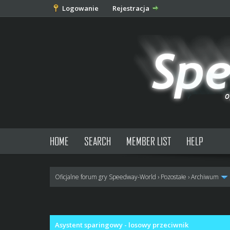
Logowanie
Rejestracja
HOME
SEARCH
MEMBER LIST
HELP
Oficjalne forum gry Speedway-World
›
Pozostałe
›
Archiwum
0 głosów - średnia: 0
1
2
3
4
5
Asystent sparingowy - losowy przeciwnik