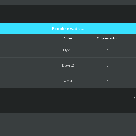
Podobne wątki…
Autor
Odpowiedzi:
Hyziu
6
Devilt2
0
szosti
6
S