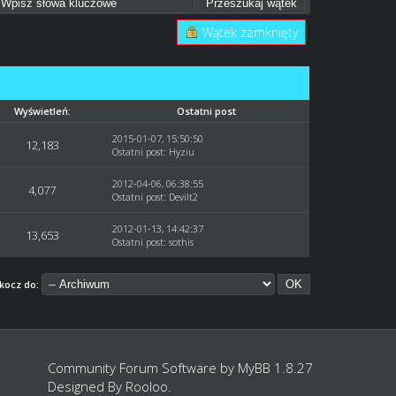
Wątek zamknięty
Wyświetleń:
Ostatni post
2015-01-07, 15:50:50
12,183
Ostatni post
:
Hyziu
2012-04-06, 06:38:55
4,077
Ostatni post
:
Devilt2
2012-01-13, 14:42:37
13,653
Ostatni post
:
sothis
kocz do:
Community Forum Software by
MyBB 1.8.27
Designed By
Rooloo
.