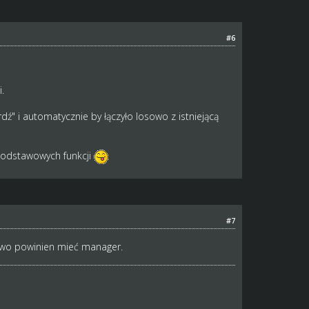
#6
.
dź" i automatycznie by łączyło losowo z istniejącą
 podstawowych funkcji
#7
słowo powinien mieć manager.