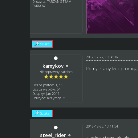
Drużyna: TARZAN'S TEAM
TARNOW
Szukaj
2012-12-22, 19:58:36
kamykov
Pomysł fajny lecz promują
Niepoprawny patriota
Liczba postów: 1,709
Liczba wątków: 54
Dołączył: Jan 2011
Drużyna: Krzyżacy R3
Szukaj
2012-12-23, 13:11:54
steel_rider
z jednej strony ok ,ale....