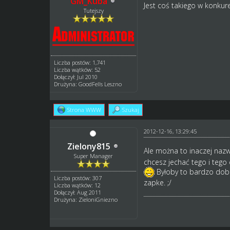
GM_Kuba
Jest coś takiego w konkure
Tutejszy
Liczba postów: 1,741
Liczba wątków: 52
Dołączył: Jul 2010
Drużyna: GoodFells Leszno
Strona WWW
Szukaj
2012-12-16, 13:29:45
Zielony815
Ale można to inaczej nazw
Super Manager
chcesz jechać tego i tego
Byłoby to bardzo do
Liczba postów: 307
zapke. ;/
Liczba wątków: 12
Dołączył: Aug 2011
Drużyna: ZieloniGniezno