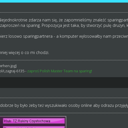
Niejednokrotnie zdarza nam się, że zapomnieliśmy znaleźć sparingpar
 zaproszeń na sparing. Propozycja jest taka, by stworzyć pulę drużyn,
obierz losowo sparingpartnera - a komputer wylosowałby nam przeciwni
niej więcej o co mi chodzi.
l/i,zagraj-6135
-
zaproś Polish Master Team na sparing!
obrze by było żeby też wyszukiwało osoby online aby odrazu przyjęły