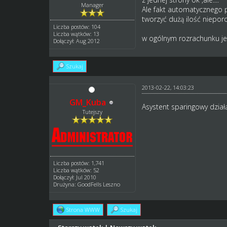
Manager
Ale fakt automatycznego p
tworzyć dużą ilość niepor
Liczba postów: 104
Liczba wątków: 13
w ogólnym rozrachunku je
Dołączył: Aug 2012
Szukaj
2013-02-22, 14:03:23
GM_Kuba
Asystent sparingowy dział
Tutejszy
Liczba postów: 1,741
Liczba wątków: 52
Dołączył: Jul 2010
Drużyna: GoodFells Leszno
Strona WWW
Szukaj