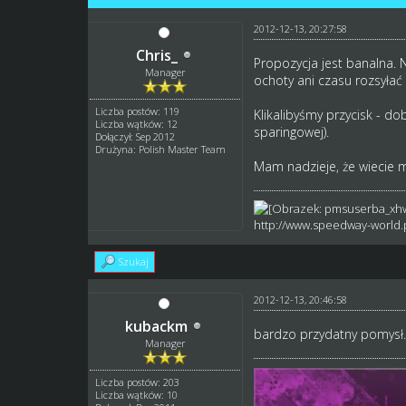
2012-12-13, 20:27:58
Chris_
Propozycja jest banalna. 
Manager
ochoty ani czasu rozsyłać
Liczba postów: 119
Klikalibyśmy przycisk - d
Liczba wątków: 12
sparingowej).
Dołączył: Sep 2012
Drużyna: Polish Master Team
Mam nadzieje, że wiecie m
http://www.speedway-world.p
Szukaj
2012-12-13, 20:46:58
kubackm
bardzo przydatny pomysł.d
Manager
Liczba postów: 203
Liczba wątków: 10