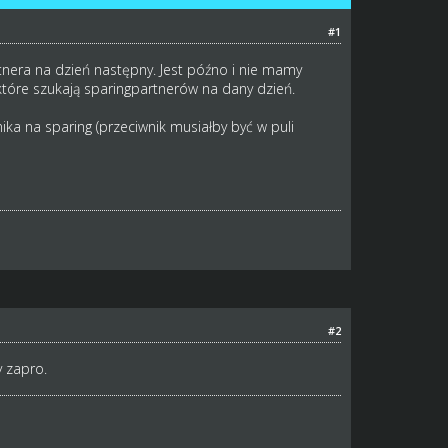
#1
tnera na dzień następny. Jest późno i nie mamy
 które szukają sparingpartnerów na dany dzień.
ka na sparing (przeciwnik musiałby być w puli
#2
 zapro.