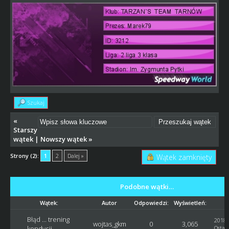
Szukaj
«
Starszy
wątek
|
Nowszy wątek
»
Strony (2):
1
2
Dalej »
Wątek zamknięty
Podobne wątki…
Wątek:
Autor
Odpowiedzi:
Wyświetleń:
Błąd ... trening
2018-
wojtas_gkm
0
3,065
kondycji
Ostatn