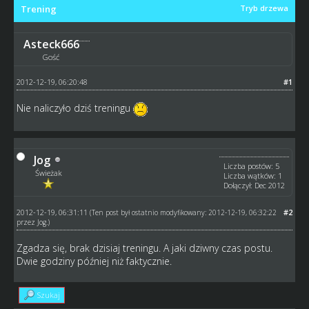
Trening
Tryb drzewa
Asteck666
Gość
2012-12-19, 06:20:48
#1
Nie naliczyło dziś treningu
Jog
Liczba postów: 5
Świeżak
Liczba wątków: 1
Dołączył: Dec 2012
2012-12-19, 06:31:11
#2
(Ten post był ostatnio modyfikowany: 2012-12-19, 06:32:22
przez
Jog
.)
Zgadza się, brak dzisiaj treningu. A jaki dziwny czas postu.
Dwie godziny później niż faktycznie.
Szukaj