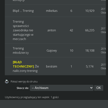
2017-
Błąd ... Trening
mikekas
6
10,929
Ostatn
Trening
sprawności
2017-
zawodnika nie
anton
42
66,235
Ostatn
startującego w
meczach
Trening
2016-
Gajowy
10
18,108
młodzierzy
Ostatn
[BŁĄD
2015-
TECHNICZNY]
Źle
bestsim
1
5,174
Ostatn
naliczony trening
Pokaż wersję do druku
Skocz do:
Użytkownicy przeglądający ten wątek: 1 gości