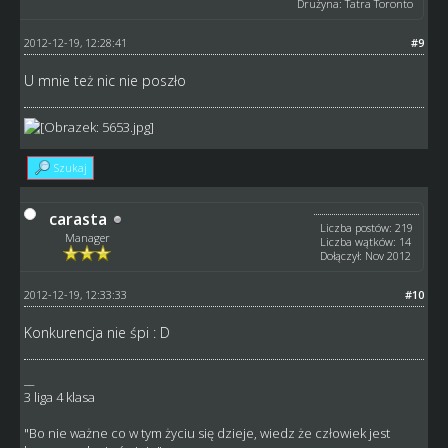
Drużyna: Tatra Toronto
2012-12-19, 12:28:41
#9
U mnie też nic nie poszło
Szukaj
carasta
Liczba postów: 219
Manager
Liczba wątków: 14
Dołączył: Nov 2012
2012-12-19, 12:33:33
#10
Konkurencja nie śpi : D
__
3 liga 4 klasa
"Bo nie ważne co w tym życiu się dzieje, wiedz że człowiek jest