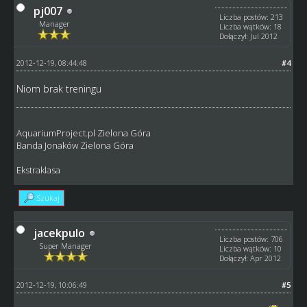
pj007
Liczba postów: 213
Manager
Liczba wątków: 18
Dołączył: Jul 2012
2012-12-19, 08:44:48
#4
Niom brak treningu
AquariumProject.pl Zielona Góra
Banda Jonaków Zielona Góra
Ekstraklasa
Szukaj
jacekpulo
Liczba postów: 706
Super Manager
Liczba wątków: 10
Dołączył: Apr 2012
2012-12-19, 10:06:49
#5