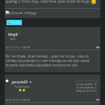
sparingi z 10 też stoją...szlak mnie zaraz strzeli do tej gry
Szukaj
Vinyll
Gość
2012-12-19, 11:00:58
#6
Nic nie działa , brak treningu , spary nie ruszyły , kasy za
szkółkę nie pobrało to i tam treningu też nie było nawet
leczenie zawodnika wykupiłem wxczoraj też stoi.
jarocin01
Liczba postów: 19
Początkujący
Liczba wątków: 2
Dołączył: Jan 2012
2012-12-19, 11:33:43
#7