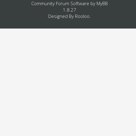
Community Forum Software by
MyBB
1.8.27
Designed By
Rooloo
.