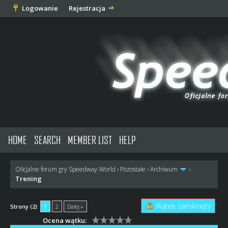
Logowanie
Rejestracja
HOME
SEARCH
MEMBER LIST
HELP
Oficjalne forum gry Speedway-World
›
Pozostałe
›
Archiwum
›
Trening
Wątek zamknięty
Strony (2):
1
2
Dalej »
Ocena wątku: