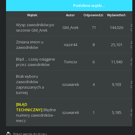
Podobne wątki…
Wątek:
Autor
Odpowiedzi:
Wyświetleń:
Wysp zawodników po
20
GM_Arek
71
144,026
sezonie GM_Arek
Os
Zmiana imion u
20
nazir44
8
25,101
zawodników
Os
Błąd ... czasy osiągane
20
Tomcio
6
11,940
przez zawodników
Os
Brak wyboru
zawodników
20
szuwarek
4
9,103
zapraszanych a
Os
turniej
[BŁĄD
TECHNICZNY]
Błędne
20
szuwarek
1
5,185
numery zawodników -
Os
mecz
Pokaż wersję do druku