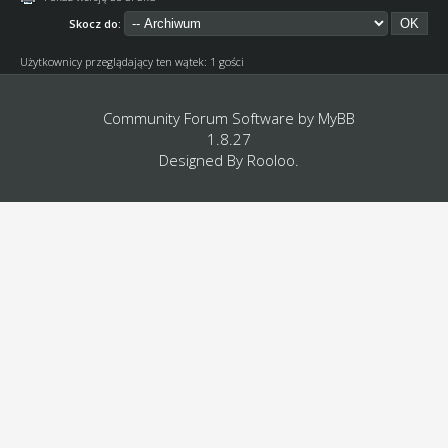
Skocz do:
Użytkownicy przeglądający ten wątek: 1 gości
Community Forum Software by
MyBB
1.8.27
Designed By
Rooloo
.