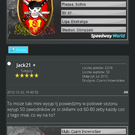
Szukaj
Jack21
Liczba postów: 2,018
Tutejszy
Liczba wątków: 53
Dołączył: Jul 2012
Drużyna: Czarni Inowrocław
2012-12-22, 19:43:53
#8
To może taki mini wysyp tj powiedzmy w połowie sezonu
wysyp 50 zawodników ze śr.skillami od 60-80 żeby każdy coś
z tego miał, co wy na to?