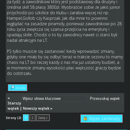
za tydz. a zawodnikowi który jest podstawowy dla drużyny i
średnia skill 58 płacę 3800zł. Wyobraźcie sobie że jakiś junior
przychodzi po szkółce do klubu i zarabia więcej niż np.
Hampel,Gollob czy Kasprzak. Jak dla mnie to powinno
wyglądać na zasadzie piramidy, ponieważ zawodnikowi po 28
roku życia zwiększa się szansa przejścia na emeryturę i
spadają skille. Chodzi o to by zawodnicy nawet ci starsi byli
nadal atrakcyjni na LT.
PS tylko musicie się zastanowić kiedy wprowadzić zmiany,
gdyby one miały by się odbyć teraz w trakcie sezonu to mamy
chaos na LT bo raczej każdy z nas ma już ustalony budżet, a
w momencie zmiany wysokości płac większość graczy będzie
do odstrzału.
Szukaj
«
Starszy
wątek
|
Nowszy wątek
»
Strony (2):
1
2
Dalej »
Wątek zamknięty