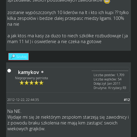
zostanie wypószczonych 10 liderów na lt i kto ich kupi ?? tylko
kilka zespołów i bedzie dalej przepasc miedzy ligami. 100%
na nie
a jak ktos ma kasy za duzo to niech szkółke rozbudowuje ( ja
mam 11 lvl ) i oswietlenie a nie czeka na gotowe
Szukaj
kamykov
Liczba postów: 1,709
Niepoprawny patriota
Liczba wątków: 54
Dołączył: Jan 2011
Drużyna: Krzyżacy R3
2012-12-22, 22:44:35
#12
Na NIE.
Wydaje mi się że niektórym zespołom starzeją się zawodnicy i
z powodu braku szkolenia nie mają kim zastąpić swoich
wiekowych grajków.