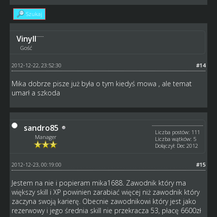
Szukaj
Vinyll
Gość
2012-12-22, 23:52:30
#14
Mika dobrze pisze już była o tym kiedyś mowa , ale temat
umarł a szkoda
sandro85
Liczba postów: 111
Manager
Liczba wątków: 5
Dołączył: Dec 2012
2012-12-23, 00:19:00
#15
Jestem na nie i popieram mika1688. Zawodnik który ma
większy skill i XP powinien zarabiać więcej niż zawodnik który
zaczyna swoją karierę. Obecnie zawodnikowi który jest jako
rezerwowy i jego średnia skill nie przekracza 53, płacę 6600zł