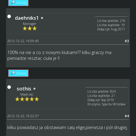
Szukaj
daehniks1
Liczba postów: 216
Manager
Liczba wątków: 19
Dołączył: Aug 2011
2012-12-22, 19:09:45
#3
100% na nie a co z nowymi klubami?? kilku graczy ma
pieniadze resztac ciuła je !!
Szukaj
sothis
Liczba postów: 824
Mędrzec
Liczba wątków: 21
Dołączył: Sep 2010
Drużyna: Sparta Wrocław
2012-12-22, 19:22:37
#4
kilku powiadasz ja obstawiam całą elige,pierwsza i pół drugiej.