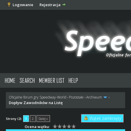
Logowanie
Rejestracja
HOME
SEARCH
MEMBER LIST
HELP
Oficjalne forum gry Speedway-World
›
Pozostałe
›
Archiwum
›
Dopływ Zawodników na Listę
Wątek zamknięty
Strony (2):
1
2
Dalej »
Ocena wątku: