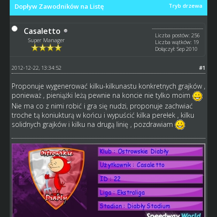
Dopływ Zawodników na Listę
Tryb drzewa
Casaletto
Liczba postów: 256
Super Manager
Liczba wątków: 19
Dołączył: Sep 2010
2012-12-22, 13:34:52
#1
Proponuje wygenerować kilku-kilkunastu konkretnych grajków ,
ponieważ , pieniążki leżą pewnie na koncie nie tylko moim
Nie ma co z nimi robić i gra się nudzi, proponuje zachwiać
troche tą koniukturą w końcu i wypuścić kilka perełek , kilku
solidnych grajków i kilku na drugą linię , pozdrawiam