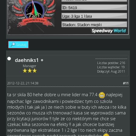
Szukaj
daehniks1
Liczba postów: 216
Manager
Liczba wątków: 19
Dołączył: Aug 2011
2012-12-22, 21:14:38
#11
ta sr skila 80 hehe dobre u mnie lider ma 77.4
najlepiej
napchac lige zawodnikami i powiedziec tym co szkola
młodych ( tak jak ja ) ze niech sobie w buty ich włoza i te kilka
sezonów co musza ich trenowac! kasa sie wyprowadzi sama
przy licytacji juniorów !! tyle ze co niektórym nie chce sie
czekac kilka sezonów na efekty !! a jak chcecie bardziej
wyrównana lige ekstraklase 1 i 2 lige ! to niech ekipy zaczna
sprzedawac swoich podstawowych zawodników