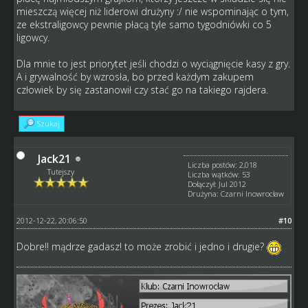
mieszczą więcej niż liderowi drużyny :/ nie wspominając o tym,
ze ekstraligowcy pewnie płacą tyle samo tygodniówki co 5
ligowcy.
Dla mnie to jest priorytet jeśli chodzi o wyciągnięcie kasy z gry.
A i grywalność by wzrosła, bo przed każdym zakupem
człowiek by się zastanowił czy stać go na takiego rajdera.
Szukaj
Jack21
Liczba postów: 2,018
Tutejszy
Liczba wątków: 53
Dołączył: Jul 2012
Drużyna: Czarni Inowrocław
2012-12-22, 20:06:50
#10
Dobre!! mądrze gadasz! to może zrobić i jedno i drugie?