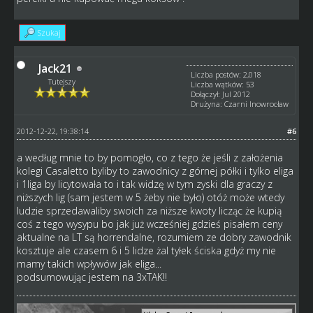
Szukaj
Jack21
Liczba postów: 2,018
Tutejszy
Liczba wątków: 53
Dołączył: Jul 2012
Drużyna: Czarni Inowrocław
2012-12-22, 19:38:14
#6
a według mnie to by pomogło, co z tego że jeśli z założenia
kolegi Casaletto byliby to zawodnicy z górnej półki i tylko eliga
i 1liga by licytowała to i tak widzę w tym zyski dla graczy z
niższych lig (sam jestem w 5 żeby nie było) otóż może wtedy
ludzie sprzedawaliby swoich za niższe kwoty licząc że kupią
coś z tego wysypu bo jak już wcześniej gdzieś pisałem ceny
aktualne na LT są horrendalne, rozumiem ze dobry zawodnik
kosztuje ale czasem 6 i 5 lidze żal tyłek ściska gdyż my nie
mamy takich wpływów jak eliga...
podsumowując jestem na 3xTAK!!