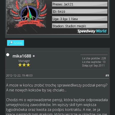
Szukaj
mika1688
Liczba postów: 228
Manager
Liczba wątków: 13
Dołączył: Sep 2011
2012-12-22, 19:48:03
#9
A może w końcu zrobić trochę sprawiedliwszy podział pensji?
A nie nowych koksów by się chciało...
Chodzi mi o wprowadzenie pensji, która będzie odpowiadała
umiejętnością zawodników. Im wyższy skill tym większa
tygodniówka oraz kwota za podpis kontraktu. A nie, że ja
płacę najmłodszym grajkom, którzy jeszcze w składzie się nie