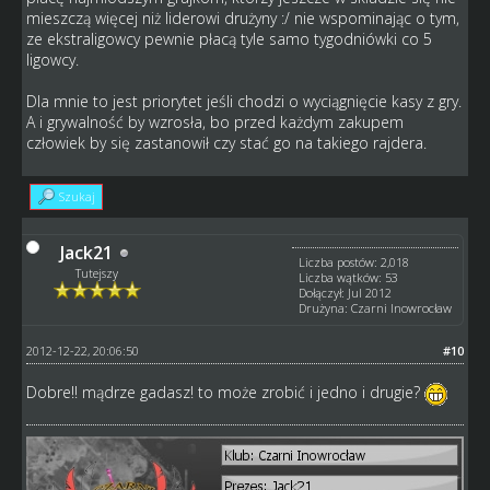
mieszczą więcej niż liderowi drużyny :/ nie wspominając o tym,
ze ekstraligowcy pewnie płacą tyle samo tygodniówki co 5
ligowcy.
Dla mnie to jest priorytet jeśli chodzi o wyciągnięcie kasy z gry.
A i grywalność by wzrosła, bo przed każdym zakupem
człowiek by się zastanowił czy stać go na takiego rajdera.
Szukaj
Jack21
Liczba postów: 2,018
Tutejszy
Liczba wątków: 53
Dołączył: Jul 2012
Drużyna: Czarni Inowrocław
2012-12-22, 20:06:50
#10
Dobre!! mądrze gadasz! to może zrobić i jedno i drugie?