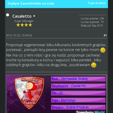
Dopływ Zawodników na Listę
Tryb drzewa
Casaletto
Liczba postów: 256
Super Manager
Liczba wątków: 19
Dołączył: Sep 2010
2012-12-22, 13:34:52
#1
Proponuje wygenerować kilku-kilkunastu konkretnych grajków ,
ponieważ , pieniążki leżą pewnie na koncie nie tylko moim
Nie ma co z nimi robić i gra się nudzi, proponuje zachwiać
troche tą koniukturą w końcu i wypuścić kilka perełek , kilku
solidnych grajków i kilku na drugą linię , pozdrawiam