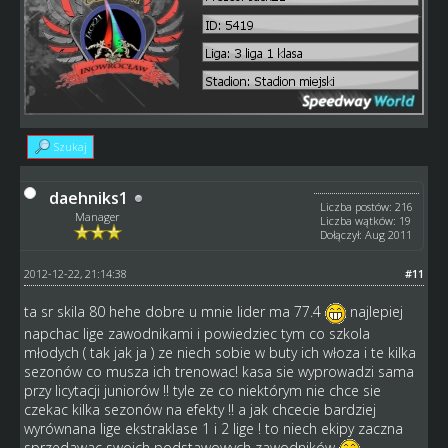
Szukaj
daehniks1
Liczba postów: 216
Manager
Liczba wątków: 19
Dołączył: Aug 2011
2012-12-22, 21:14:38
#11
ta sr skila 80 hehe dobre u mnie lider ma 77.4
najlepiej
napchac lige zawodnikami i powiedziec tym co szkola
młodych ( tak jak ja ) ze niech sobie w buty ich włoza i te kilka
sezonów co musza ich trenowac! kasa sie wyprowadzi sama
przy licytacji juniorów !! tyle ze co niektórym nie chce sie
czekac kilka sezonów na efekty !! a jak chcecie bardziej
wyrównana lige ekstraklase 1 i 2 lige ! to niech ekipy zaczna
sprzedawac swoich podstawowych zawodników