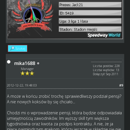
Szukaj
mika1688
Liczba postów: 228
Manager
Liczba wątków: 13
Dołączył: Sep 2011
2012-12-22, 19:48:03
#9
A może w końcu zrobić trochę sprawiedliwszy podział pensji?
A nie nowych koksów by się chciało...
Chodzi mi o wprowadzenie pensji, która będzie odpowiadała
umiejętnością zawodników. Im wyższy skill tym większa
tygodniówka oraz kwota za podpis kontraktu. A nie, że ja
płacę najmłodszym grajkom, którzy jeszcze w składzie się nie