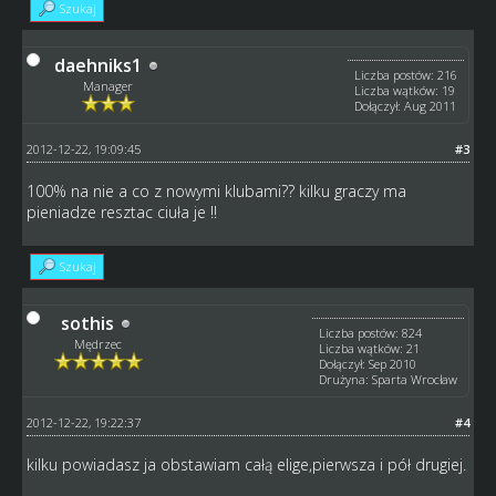
Szukaj
daehniks1
Liczba postów: 216
Manager
Liczba wątków: 19
Dołączył: Aug 2011
2012-12-22, 19:09:45
#3
100% na nie a co z nowymi klubami?? kilku graczy ma
pieniadze resztac ciuła je !!
Szukaj
sothis
Liczba postów: 824
Mędrzec
Liczba wątków: 21
Dołączył: Sep 2010
Drużyna: Sparta Wrocław
2012-12-22, 19:22:37
#4
kilku powiadasz ja obstawiam całą elige,pierwsza i pół drugiej.