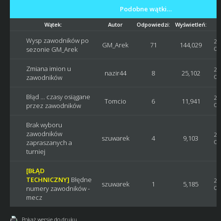
Podobne wątki…
Wątek:
Autor
Odpowiedzi:
Wyświetleń:
Wysp zawodników po
20
GM_Arek
71
144,029
sezonie GM_Arek
Os
Zmiana imion u
20
nazir44
8
25,102
zawodników
Os
Błąd ... czasy osiągane
20
Tomcio
6
11,941
przez zawodników
Os
Brak wyboru
zawodników
20
szuwarek
4
9,103
zapraszanych a
Os
turniej
[BŁĄD
TECHNICZNY]
Błędne
20
szuwarek
1
5,185
numery zawodników -
Os
mecz
Pokaż wersję do druku