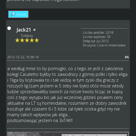
Szukaj
Jack21
Liczba postów: 2,018
Tutejszy
Liczba wątków: 53
Dołączył: Jul 2012
Drużyna: Czarni Inowrocław
2012-12-22, 19:38:14
#6
a według mnie to by pomogło, co z tego że jeśli z założenia
kolegi Casaletto byliby to zawodnicy z górnej półki i tylko eliga
i 1liga by licytowała to i tak widzę w tym zyski dla graczy z
niższych lig (sam jestem w 5 żeby nie było) otóż może wtedy
ludzie sprzedawaliby swoich za niższe kwoty licząc że kupią
coś z tego wysypu bo jak już wcześniej gdzieś pisałem ceny
aktualne na LT są horrendalne, rozumiem ze dobry zawodnik
kosztuje ale czasem 6 i 5 lidze żal tyłek ściska gdyż my nie
mamy takich wpływów jak eliga...
podsumowując jestem na 3xTAK!!