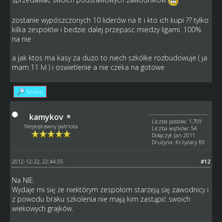
zostanie wypószczonych 10 liderów na lt i kto ich kupi ?? tylko
kilka zespołów i bedzie dalej przepasc miedzy ligami. 100%
na nie
a jak ktos ma kasy za duzo to niech szkółke rozbudowuje ( ja
mam 11 lvl ) i oswietlenie a nie czeka na gotowe
Szukaj
kamykov
Liczba postów: 1,709
Niepoprawny patriota
Liczba wątków: 54
Dołączył: Jan 2011
Drużyna: Krzyżacy R3
2012-12-22, 22:44:35
#12
Na NIE.
Wydaje mi się że niektórym zespołom starzeją się zawodnicy i
z powodu braku szkolenia nie mają kim zastąpić swoich
wiekowych grajków.