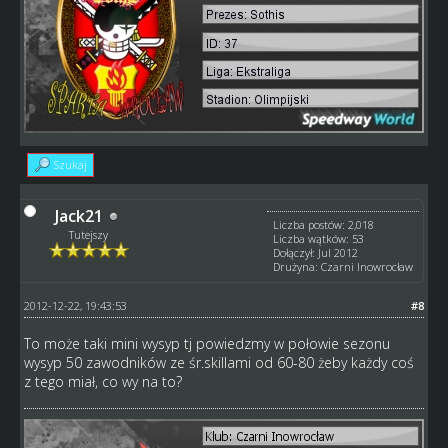
Szukaj
Jack21
Liczba postów: 2,018
Tutejszy
Liczba wątków: 53
Dołączył: Jul 2012
Drużyna: Czarni Inowrocław
2012-12-22, 19:43:53
#8
To może taki mini wysyp tj powiedzmy w połowie sezonu
wysyp 50 zawodników ze śr.skillami od 60-80 żeby każdy coś
z tego miał, co wy na to?