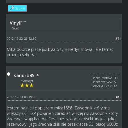
Szukaj
Vinyll
Gość
2012-12-22, 23:52:30
#14
Mika dobrze pisze już była o tym kiedyś mowa , ale temat
umarł a szkoda
sandro85
Liczba postów: 111
Manager
Liczba wątków: 5
Dołączył: Dec 2012
2012-12-23, 00:19:00
#15
Jestem na nie i popieram mika1688. Zawodnik który ma
większy skill i XP powinien zarabiać więcej niż zawodnik który
zaczyna swoją karierę. Obecnie zawodnikowi który jest jako
rezerwowy i jego średnia skill nie przekracza 53, płacę 6600zł