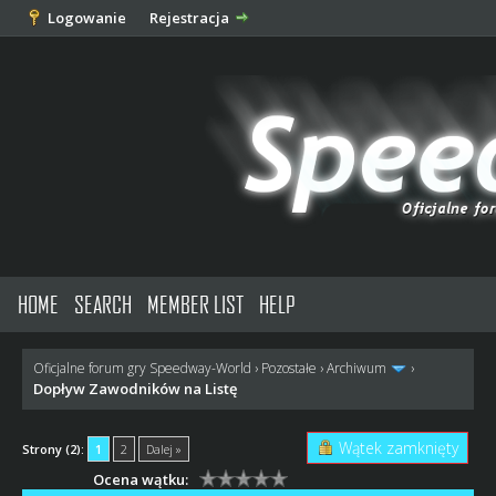
Logowanie
Rejestracja
HOME
SEARCH
MEMBER LIST
HELP
Oficjalne forum gry Speedway-World
›
Pozostałe
›
Archiwum
›
Dopływ Zawodników na Listę
Wątek zamknięty
Strony (2):
1
2
Dalej »
Ocena wątku: