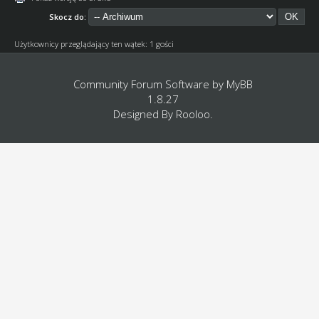
Skocz do:
Użytkownicy przeglądający ten wątek: 1 gości
Community Forum Software by
MyBB
1.8.27
Designed By
Rooloo
.