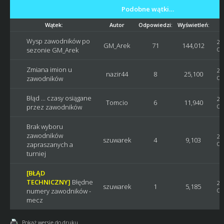
Podobne wątki…
Wątek:
Autor
Odpowiedzi:
Wyświetleń:
Wysp zawodników po
20
GM_Arek
71
144,012
sezonie GM_Arek
Os
Zmiana imion u
20
nazir44
8
25,100
zawodników
Os
Błąd ... czasy osiągane
20
Tomcio
6
11,940
przez zawodników
Os
Brak wyboru
zawodników
20
szuwarek
4
9,103
zapraszanych a
Os
turniej
[BŁĄD
TECHNICZNY]
Błędne
20
szuwarek
1
5,185
numery zawodników -
Os
mecz
Pokaż wersję do druku