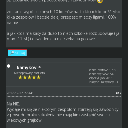
zostanie wypószczonych 10 liderów na lt i kto ich kupi ?? tylko
kilka zespołów i bedzie dalej przepasc miedzy ligami. 100%
na nie
a jak ktos ma kasy za duzo to niech szkółke rozbudowuje ( ja
mam 11 lvl ) i oswietlenie a nie czeka na gotowe
Szukaj
kamykov
Liczba postów: 1,709
Niepoprawny patriota
Liczba wątków: 54
Dołączył: Jan 2011
Drużyna: Krzyżacy R3
2012-12-22, 22:44:35
#12
Na NIE.
Wydaje mi się że niektórym zespołom starzeją się zawodnicy i
z powodu braku szkolenia nie mają kim zastąpić swoich
wiekowych grajków.