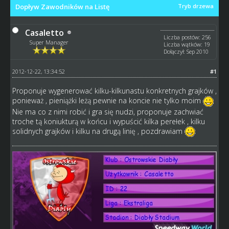
Dopływ Zawodników na Listę
Tryb drzewa
Casaletto
Liczba postów: 256
Super Manager
Liczba wątków: 19
Dołączył: Sep 2010
2012-12-22, 13:34:52
#1
Proponuje wygenerować kilku-kilkunastu konkretnych grajków ,
ponieważ , pieniążki leżą pewnie na koncie nie tylko moim
Nie ma co z nimi robić i gra się nudzi, proponuje zachwiać
troche tą koniukturą w końcu i wypuścić kilka perełek , kilku
solidnych grajków i kilku na drugą linię , pozdrawiam