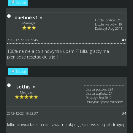
Szukaj
daehniks1
Liczba postów: 216
Manager
Liczba wątków: 19
Dołączył: Aug 2011
2012-12-22, 19:09:45
#3
100% na nie a co z nowymi klubami?? kilku graczy ma
pieniadze resztac ciuła je !!
Szukaj
sothis
Liczba postów: 824
Mędrzec
Liczba wątków: 21
Dołączył: Sep 2010
Drużyna: Sparta Wrocław
2012-12-22, 19:22:37
#4
kilku powiadasz ja obstawiam całą elige,pierwsza i pół drugiej.