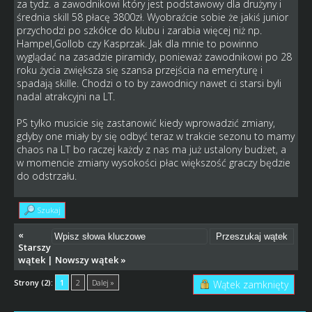
za tydz. a zawodnikowi który jest podstawowy dla drużyny i
średnia skill 58 płacę 3800zł. Wyobraźcie sobie że jakiś junior
przychodzi po szkółce do klubu i zarabia więcej niż np.
Hampel,Gollob czy Kasprzak. Jak dla mnie to powinno
wyglądać na zasadzie piramidy, ponieważ zawodnikowi po 28
roku życia zwiększa się szansa przejścia na emeryturę i
spadają skille. Chodzi o to by zawodnicy nawet ci starsi byli
nadal atrakcyjni na LT.
PS tylko musicie się zastanowić kiedy wprowadzić zmiany,
gdyby one miały by się odbyć teraz w trakcie sezonu to mamy
chaos na LT bo raczej każdy z nas ma już ustalony budżet, a
w momencie zmiany wysokości płac większość graczy będzie
do odstrzału.
Szukaj
«
Starszy
wątek
|
Nowszy wątek
»
Strony (2):
1
2
Dalej »
Wątek zamknięty