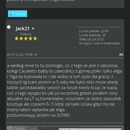
Szukaj
Jack21
Liczba postów: 2,018
Tutejszy
Liczba wątków: 53
Dołączył: Jul 2012
Drużyna: Czarni Inowrocław
2012-12-22, 19:38:14
#6
a według mnie to by pomogło, co z tego że jeśli z założenia
kolegi Casaletto byliby to zawodnicy z górnej półki i tylko eliga
i 1liga by licytowała to i tak widzę w tym zyski dla graczy z
niższych lig (sam jestem w 5 żeby nie było) otóż może wtedy
ludzie sprzedawaliby swoich za niższe kwoty licząc że kupią
coś z tego wysypu bo jak już wcześniej gdzieś pisałem ceny
aktualne na LT są horrendalne, rozumiem ze dobry zawodnik
kosztuje ale czasem 6 i 5 lidze żal tyłek ściska gdyż my nie
mamy takich wpływów jak eliga...
podsumowując jestem na 3xTAK!!