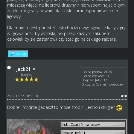
mieszczą więcej niż liderowi drużyny :/ nie wspominając o tym,
ze ekstraligowcy pewnie płacą tyle samo tygodniówki co 5
ligowcy.
Dla mnie to jest priorytet jeśli chodzi o wyciągnięcie kasy z gry.
A i grywalność by wzrosła, bo przed każdym zakupem
człowiek by się zastanowił czy stać go na takiego rajdera.
Szukaj
Jack21
Liczba postów: 2,018
Tutejszy
Liczba wątków: 53
Dołączył: Jul 2012
Drużyna: Czarni Inowrocław
2012-12-22, 20:06:50
#10
Dobre!! mądrze gadasz! to może zrobić i jedno i drugie?