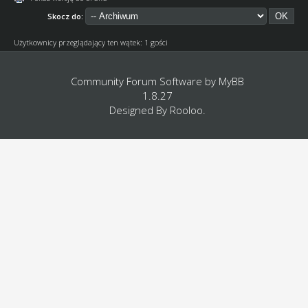
Skocz do:
Użytkownicy przeglądający ten wątek: 1 gości
Community Forum Software by
MyBB
1.8.27
Designed By
Rooloo
.