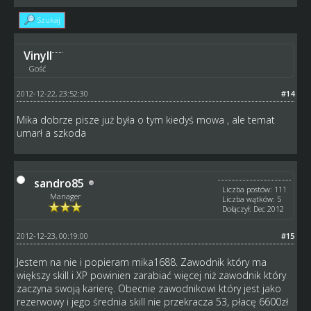
Szukaj
Vinyll
Gość
2012-12-22, 23:52:30
#14
Mika dobrze pisze już była o tym kiedyś mowa , ale temat
umarł a szkoda
sandro85
Liczba postów: 111
Manager
Liczba wątków: 5
Dołączył: Dec 2012
2012-12-23, 00:19:00
#15
Jestem na nie i popieram mika1688. Zawodnik który ma
większy skill i XP powinien zarabiać więcej niż zawodnik który
zaczyna swoją karierę. Obecnie zawodnikowi który jest jako
rezerwowy i jego średnia skill nie przekracza 53, płacę 6600zł