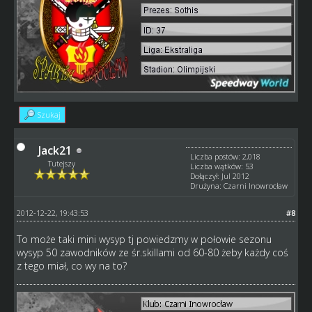
Szukaj
Jack21
Liczba postów: 2,018
Tutejszy
Liczba wątków: 53
Dołączył: Jul 2012
Drużyna: Czarni Inowrocław
2012-12-22, 19:43:53
#8
To może taki mini wysyp tj powiedzmy w połowie sezonu
wysyp 50 zawodników ze śr.skillami od 60-80 żeby każdy coś
z tego miał, co wy na to?