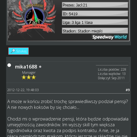
Szukaj
mika1688
Liczba postów: 228
Manager
Liczba wątków: 13
Dołączył: Sep 2011
2012-12-22, 19:48:03
#9
A może w końcu zrobić trochę sprawiedliwszy podział pensji?
A nie nowych koksów by się chciało...
Chodzi mi o wprowadzenie pensji, która będzie odpowiadała
umiejętnością zawodników. Im wyższy skill tym większa
tygodniówka oraz kwota za podpis kontraktu. A nie, że ja
płacę najmłodszym grajkom, którzy jeszcze w składzie się nie