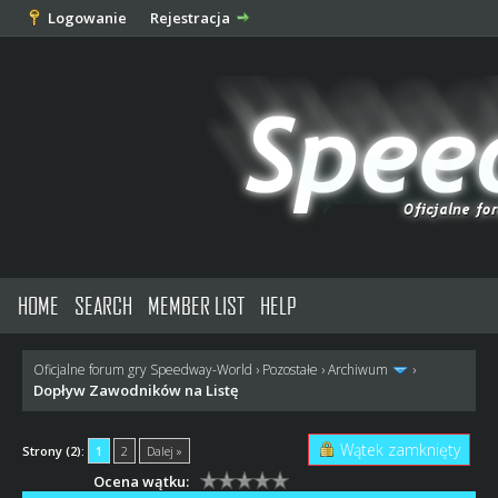
Logowanie
Rejestracja
HOME
SEARCH
MEMBER LIST
HELP
Oficjalne forum gry Speedway-World
›
Pozostałe
›
Archiwum
›
Dopływ Zawodników na Listę
Wątek zamknięty
Strony (2):
1
2
Dalej »
Ocena wątku: