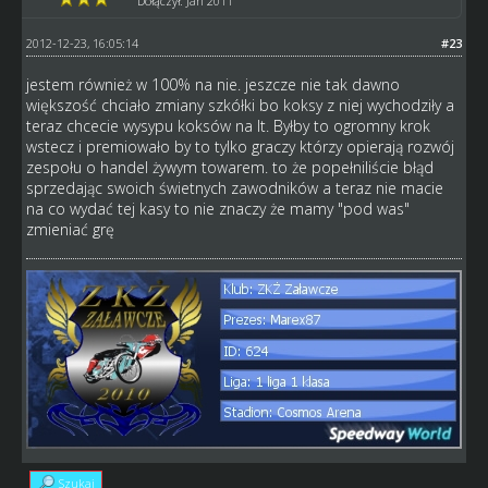
Dołączył: Jan 2011
2012-12-23, 16:05:14
#23
jestem również w 100% na nie. jeszcze nie tak dawno
większość chciało zmiany szkółki bo koksy z niej wychodziły a
teraz chcecie wysypu koksów na lt. Byłby to ogromny krok
wstecz i premiowało by to tylko graczy którzy opierają rozwój
zespołu o handel żywym towarem. to że popełniliście błąd
sprzedając swoich świetnych zawodników a teraz nie macie
na co wydać tej kasy to nie znaczy że mamy "pod was"
zmieniać grę
Szukaj