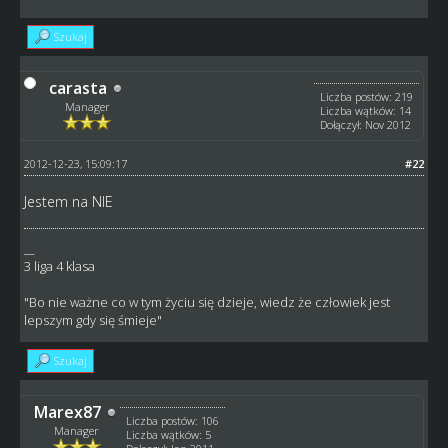
Szukaj
carasta
Liczba postów: 219
Manager
Liczba wątków: 14
Dołączył: Nov 2012
2012-12-23, 15:09:17
#22
Jestem na NIE
__
3 liga 4 klasa
"Bo nie ważne co w tym życiu się dzieje, wiedz że człowiek jest
lepszym gdy się śmieje"
Szukaj
Marex87
Liczba postów: 106
Manager
Liczba wątków: 5