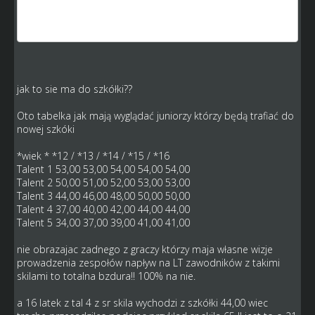
by ruszyło troche te gre, może zmienił by się troche układ
sił, ja nie mówie o zawodnikach z srednia 75 ... tylko np. 16
lat sr 65 talent 4 załozmy
jak to sie ma do szkółki??
Oto tabelka jak mają wyglądać juniorzy którzy będą trafiać do
nowej szkóki
*wiek * *12 / *13 / *14 / *15 / *16
Talent 1 53,00 53,00 54,00 54,00 54,00
Talent 2 50,00 51,00 52,00 53,00 53,00
Talent 3 44,00 46,00 48,00 50,00 50,00
Talent 4 37,00 40,00 42,00 44,00 44,00
Talent 5 34,00 37,00 39,00 41,00 41,00
nie obrazajac zadnego z graczy którzy maja własne wizje
prowadzenia zespołów napływ na LT zawodników z takimi
skilami to totalna bzdura!! 100% na nie.
a 16 latek z tal 4 z sr skila wychodzi z szkółki 44,00 wiec