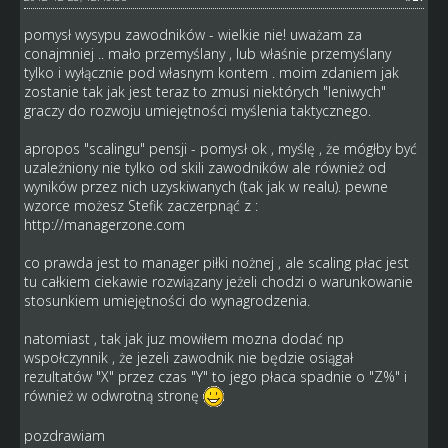
pomysł wysypu zawodników - wielkie nie! uważam za
conajmniej .. mało przemyślany , lub właśnie przemyślany
tylko i wyłącznie pod własnym kontem . moim zdaniem jak
zostanie tak jak jest teraz to zmusi niektórych "leniwych"
graczy do rozwoju umiejętności myślenia taktycznego.
apropos "scalingu" pensji - pomysł ok , myślę , że mógłby być
uzależniony nie tylko od skili zawodników ale również od
wyników przez nich uzyskiwanych (tak jak w realu). pewne
wzorce możesz Stefik zaczerpnąć z :
http://managerzone.com
co prawda jest to manager piłki nożnej , ale scaling płac jest
tu całkiem ciekawie rozwiązany jeżeli chodzi o warunkowanie
stosunkiem umiejętności do wynagrodzenia.
natomiast , tak jak juz mowiłem mozna dodać np
wspołczynnik , że jezeli zawodnik nie będzie osiągał
rezultatów "X" przez czas "Y" to jego płaca spadnie o "Z%" i
również w odwrotną stronę
pozdrawiam