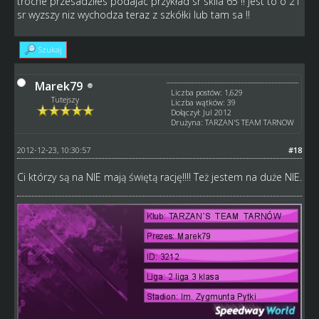
troche przesadziłes podajac przykład sr skila 65 !! jest to o 21
sr wyzszy niz wychodza teraz z szkółki lub tam sa !!
Szukaj
Marek79
Liczba postów: 1,629
Tutejszy
Liczba wątków: 39
Dołączył: Jul 2012
Drużyna: TARZAN'S TEAM TARNOW
2012-12-23, 10:30:57
#18
Ci którzy są na NIE mają świętą rację!!!! Też jestem na duże NIE.