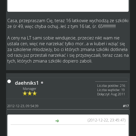
lat sr 65 talent 4 załozmy
Casa, przepraszam Cię, teraz 16 latkowie wychodzą ze szkółki
ze śr 49, więc chyba ochuj...łeś z tym 16 lat, śr. 65!!!!!!!!!!!!!!
A ceny na LT sami sobie windujecie, przecież nikt wam nie
ustala cen, więc nie narzekać tylko mor...a w kubeł i wziąć się
za szkolenie mlodzieży, bo ci których zmiana szkółki dotkneła
od razu juz przestali narzekać i się przyzwyczaili, teraz czas na
tych, których zmiana szkółki dopiero zaboli.
daehniks1
Liczba postów: 216
Manager
Liczba wątków: 19
Dołączył: Aug 2011
2012-12-23, 09:54:39
#17
(2012-12-22, 23:45:47)
Casaletto napisał(a):
No właśnie, że nie mam takiego problemu , po prostu to