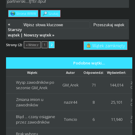
partnerski....tJTEr.dpuf
Strona WWW
Szukaj
«
Starszy
wątek
|
Nowszy wątek
»
Strony (2):
« Wstecz
1
2
Wątek zamknięty
Podobne wątki…
Wątek:
Autor
Odpowiedzi:
Wyświetleń:
Wysp zawodników po
20
GM_Arek
71
144,014
sezonie GM_Arek
Os
Zmiana imion u
20
nazir44
8
25,101
zawodników
Os
Błąd ... czasy osiągane
20
Tomcio
6
11,940
przez zawodników
Os
Brak wyboru