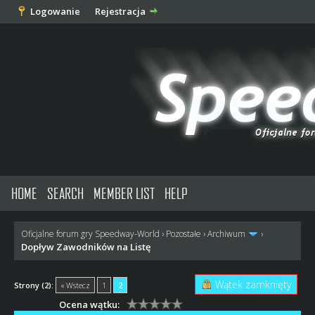
Logowanie
Rejestracja
HOME
SEARCH
MEMBER LIST
HELP
Oficjalne forum gry Speedway-World
›
Pozostałe
›
Archiwum
›
Dopływ Zawodników na Listę
Wątek zamknięty
Strony (2):
« Wstecz
1
2
Ocena wątku: