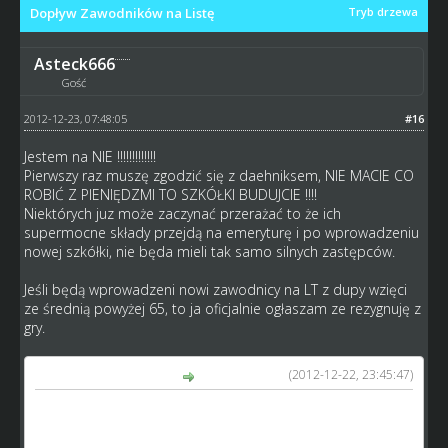
Dopływ Zawodników na Listę
Tryb drzewa
Asteck666
Gość
2012-12-23, 07:48:05
#16
Jestem na NIE !!!!!!!!!!!!!
Pierwszy raz muszę zgodzić się z daehniksem, NIE MACIE CO
ROBIĆ Z PIENIĘDZMI TO SZKÓŁKI BUDUJCIE !!!!
Niektórych juz może zaczynać przerażać to że ich
supermocne składy przejdą na emeryturę i po wprowadzeniu
nowej szkółki, nie będa mieli tak samo silnych zastępców.
Jeśli będą wprowadzeni nowi zawodnicy na LT z dupy wzięci
ze średnią powyżej 65, to ja oficjalnie ogłaszam ze rezygnuję z
gry.
(2012-12-22, 23:45:47)
Casaletto napisał(a):
No właśnie, że nie mam takiego problemu , po prostu to
by ruszyło troche te gre, może zmienił by się troche układ
sił, ja nie mówie o zawodnikach z srednia 75 ... tylko np. 16