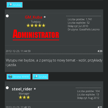
Szukaj
GM_Kuba
Liczba postów: 1,741
Tutejszy
Liczba wątków: 52
Dołączył: Jul 2010
Drużyna: GoodFells Leszno
2012-12-23, 11:44:59
#20
Wysypu nie będzie, a z pensją to nowy temat - wzór, przykłady
i jazda.
Strona WWW
Szukaj
steel_rider
Liczba postów: 104
Manager
Liczba wątków: 13
Dołączył: Aug 2012
2012-12-23, 12:48:35
#21