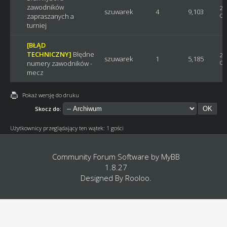
zawodników
20
szuwarek
4
9,103
zapraszanych a
Os
turniej
[BŁĄD
TECHNICZNY]
Błędne
20
szuwarek
1
5,185
numery zawodników -
Os
mecz
Pokaż wersję do druku
Skocz do:
Użytkownicy przeglądający ten wątek: 1 gości
Community Forum Software by
MyBB
1.8.27
Designed By
Rooloo
.