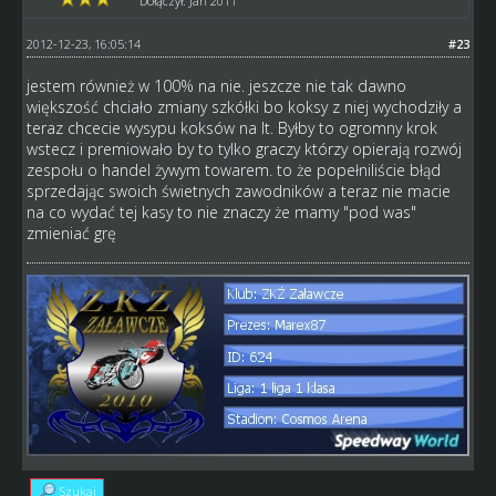
Dołączył: Jan 2011
2012-12-23, 16:05:14
#23
jestem również w 100% na nie. jeszcze nie tak dawno
większość chciało zmiany szkółki bo koksy z niej wychodziły a
teraz chcecie wysypu koksów na lt. Byłby to ogromny krok
wstecz i premiowało by to tylko graczy którzy opierają rozwój
zespołu o handel żywym towarem. to że popełniliście błąd
sprzedając swoich świetnych zawodników a teraz nie macie
na co wydać tej kasy to nie znaczy że mamy "pod was"
zmieniać grę
Szukaj