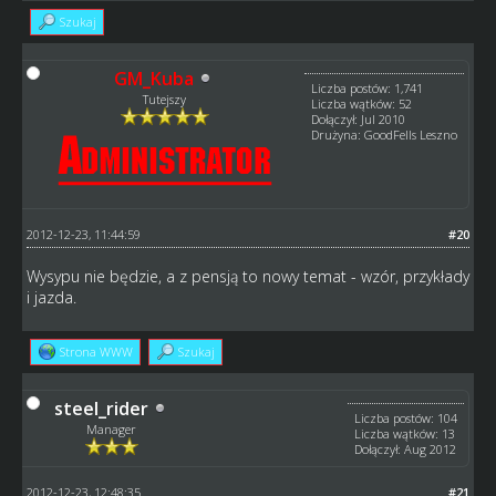
Szukaj
GM_Kuba
Liczba postów: 1,741
Tutejszy
Liczba wątków: 52
Dołączył: Jul 2010
Drużyna: GoodFells Leszno
2012-12-23, 11:44:59
#20
Wysypu nie będzie, a z pensją to nowy temat - wzór, przykłady
i jazda.
Strona WWW
Szukaj
steel_rider
Liczba postów: 104
Manager
Liczba wątków: 13
Dołączył: Aug 2012
2012-12-23, 12:48:35
#21