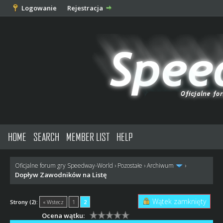
Logowanie
Rejestracja
HOME
SEARCH
MEMBER LIST
HELP
Oficjalne forum gry Speedway-World
›
Pozostałe
›
Archiwum
›
Dopływ Zawodników na Listę
Wątek zamknięty
Strony (2):
« Wstecz
1
2
Ocena wątku: