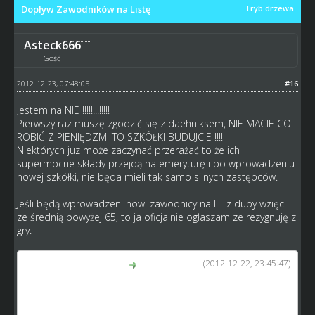
Dopływ Zawodników na Listę
Tryb drzewa
Asteck666
Gość
2012-12-23, 07:48:05
#16
Jestem na NIE !!!!!!!!!!!!!
Pierwszy raz muszę zgodzić się z daehniksem, NIE MACIE CO
ROBIĆ Z PIENIĘDZMI TO SZKÓŁKI BUDUJCIE !!!!
Niektórych juz może zaczynać przerażać to że ich
supermocne składy przejdą na emeryturę i po wprowadzeniu
nowej szkółki, nie będa mieli tak samo silnych zastępców.
Jeśli będą wprowadzeni nowi zawodnicy na LT z dupy wzięci
ze średnią powyżej 65, to ja oficjalnie ogłaszam ze rezygnuję z
gry.
(2012-12-22, 23:45:47)
Casaletto napisał(a):
No właśnie, że nie mam takiego problemu , po prostu to
by ruszyło troche te gre, może zmienił by się troche układ
sił, ja nie mówie o zawodnikach z srednia 75 ... tylko np. 16