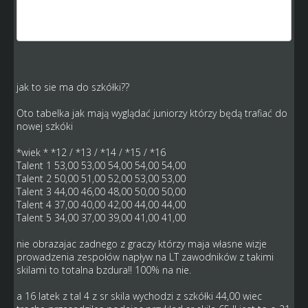
by ruszyło troche te gre, może zmienił by się troche układ
sił, ja nie mówie o zawodnikach z srednia 75 ... tylko np. 16
lat sr 65 talent 4 załozmy
jak to sie ma do szkółki??
Oto tabelka jak mają wyglądać juniorzy którzy będą trafiać do
nowej szkóki
*wiek * *12 / *13 / *14 / *15 / *16
Talent 1 53,00 53,00 54,00 54,00 54,00
Talent 2 50,00 51,00 52,00 53,00 53,00
Talent 3 44,00 46,00 48,00 50,00 50,00
Talent 4 37,00 40,00 42,00 44,00 44,00
Talent 5 34,00 37,00 39,00 41,00 41,00
nie obrazajac zadnego z graczy którzy maja własne wizje
prowadzenia zespołów napływ na LT zawodników z takimi
skilami to totalna bzdura!! 100% na nie.
a 16 latek z tal 4 z sr skila wychodzi z szkółki 44,00 wiec