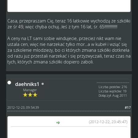
lat sr 65 talent 4 załozmy
Casa, przepraszam Cię, teraz 16 latkowie wychodzą ze szkółki
ze śr 49, więc chyba ochuj...łeś z tym 16 lat, śr. 65!!!!!!!!!!!!!!
A ceny na LT sami sobie windujecie, przecież nikt wam nie
ustala cen, więc nie narzekać tylko mor...a w kubeł i wziąć się
za szkolenie mlodzieży, bo ci których zmiana szkółki dotkneła
od razu juz przestali narzekać i się przyzwyczaili, teraz czas na
tych, których zmiana szkółki dopiero zaboli.
daehniks1
Liczba postów: 216
Manager
Liczba wątków: 19
Dołączył: Aug 2011
2012-12-23, 09:54:39
#17
(2012-12-22, 23:45:47)
Casaletto napisał(a):
No właśnie, że nie mam takiego problemu , po prostu to