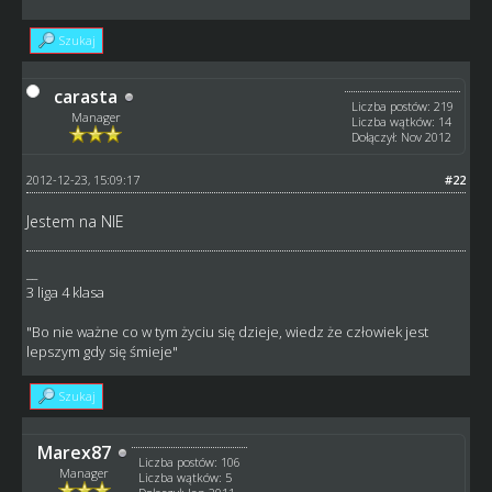
Szukaj
carasta
Liczba postów: 219
Manager
Liczba wątków: 14
Dołączył: Nov 2012
2012-12-23, 15:09:17
#22
Jestem na NIE
__
3 liga 4 klasa
"Bo nie ważne co w tym życiu się dzieje, wiedz że człowiek jest
lepszym gdy się śmieje"
Szukaj
Marex87
Liczba postów: 106
Manager
Liczba wątków: 5