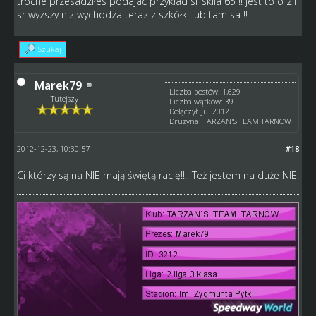
troche przesadziłes podajac przykład sr skila 65 !! jest to o 21
sr wyzszy niz wychodza teraz z szkółki lub tam sa !!
Szukaj
Marek79
Liczba postów: 1,629
Tutejszy
Liczba wątków: 39
Dołączył: Jul 2012
Drużyna: TARZAN'S TEAM TARNOW
2012-12-23, 10:30:57
#18
Ci którzy są na NIE mają świętą rację!!!! Też jestem na duże NIE.