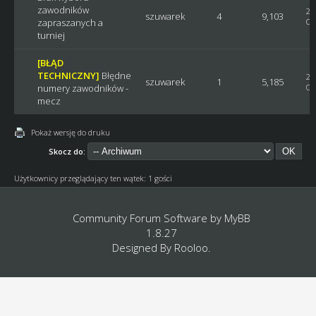
zawodników
20
szuwarek
4
9,103
zapraszanych a
Os
turniej
[BŁĄD
TECHNICZNY]
Błędne
20
szuwarek
1
5,185
numery zawodników -
Os
mecz
Pokaż wersję do druku
Skocz do:
Użytkownicy przeglądający ten wątek: 1 gości
Community Forum Software by
MyBB
1.8.27
Designed By
Rooloo
.