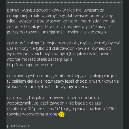
pomysł wysypu zawodników - wielkie nie! uważam za
conajmniej .. mało przemyślany , lub właśnie przemyślany
tylko i wyłącznie pod własnym kontem . moim zdaniem jak
zostanie tak jak jest teraz to zmusi niektórych "leniwych"
graczy do rozwoju umiejętności myślenia taktycznego.
apropos "scalingu" pensji - pomysł ok , myślę , że mógłby być
uzależniony nie tylko od skili zawodników ale również od
wyników przez nich uzyskiwanych (tak jak w realu). pewne
wzorce możesz Stefik zaczerpnąć z :
http://managerzone.com
co prawda jest to manager piłki nożnej , ale scaling płac jest
tu całkiem ciekawie rozwiązany jeżeli chodzi o warunkowanie
stosunkiem umiejętności do wynagrodzenia.
natomiast , tak jak juz mowiłem mozna dodać np
wspołczynnik , że jezeli zawodnik nie będzie osiągał
rezultatów "X" przez czas "Y" to jego płaca spadnie o "Z%" i
również w odwrotną stronę
pozdrawiam