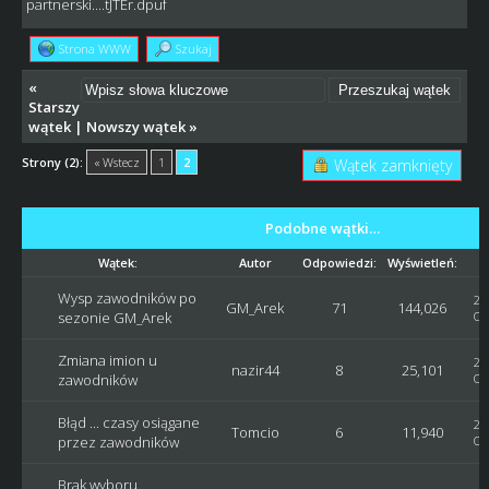
partnerski....tJTEr.dpuf
Strona WWW
Szukaj
«
Starszy
wątek
|
Nowszy wątek
»
Strony (2):
« Wstecz
1
2
Wątek zamknięty
Podobne wątki…
Wątek:
Autor
Odpowiedzi:
Wyświetleń:
Wysp zawodników po
20
GM_Arek
71
144,026
sezonie GM_Arek
Os
Zmiana imion u
20
nazir44
8
25,101
zawodników
Os
Błąd ... czasy osiągane
20
Tomcio
6
11,940
przez zawodników
Os
Brak wyboru