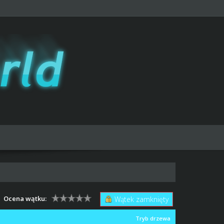
Ocena wątku:
Wątek zamknięty
Tryb drzewa