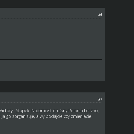
#6
#7
 Victory i Stupek. Natomiast drużyny Polonia Leszno,
ja go zorganizuje, a wy podajcie czy zmieniacie