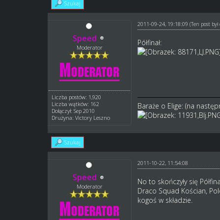
Szukaj
2011-09-24, 19:18:09
(Ten post by
Speed
Półfinał:
Moderator
Liczba postów: 1,920
Liczba wątków: 162
Baraże o Elige: (na następ
Dołączył: Sep 2010
Drużyna: Victory Leszno
Szukaj
2011-10-22, 11:54:08
Speed
No to skończyły się Półfin
Moderator
Draco Squad Kościan, Polo
kogoś w składzie.