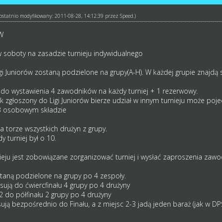
ł ostatnio modyfikowany: 2011-08-28, 14:12:39 przez
Speed
.)
W
 soboty na zasadzie turnieju indywidualnego
gi Juniorów zostaną podzielone na grupy(A-H). W każdej grupie znajdą 
 do wystawienia 4 zawodników na każdy turniej + 1 rezerwowy.
zgłoszony do Ligi Juniorów bierze udział w innym turnieju może pojec
 3 osobowym składzie
a torze wszystkich drużyn z grupy.
 turniej był o 10.
eju jest zobowiązane zorganizować turniej i wysłać zaproszenia zawo
staną podzielone na grupy po 4 zespoły.
sują do ćwiercfinału 4 grupy po 4 drużyny
2 do półfinału 2 grupy po 4 drużyny
ują bezpośrednio do Finału, a z miejsc 2-3 jadą jeden baraż (jak w DP