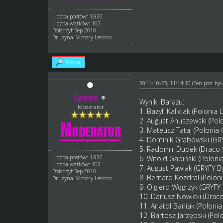
Liczba postów: 1,920
Liczba wątków: 162
Dołączył: Sep 2010
Drużyna: Victory Leszno
Szukaj
2011-10-23, 11:14:10
(Ten post by
Speed
Wyniki Barażu:
Moderator
1. Bazyli Kaliciak (Polonia 
2. August Anuszewski (Polo
3. Mateusz Tataj (Polonia 
4. Dominik Grabowski (GRYF
5. Radomir Dudek (Draco S
Liczba postów: 1,920
6. Witold Gapiński (Polonia
Liczba wątków: 162
7. August Pawlak (GRYFY By
Dołączył: Sep 2010
8. Bernard Kozdrał (Poloni
Drużyna: Victory Leszno
9. Olgierd Węgrzyk (GRYFY 
10. Dariusz Nowicki (Draco
11. Anatol Baniak (Polonia 
12. Bartosz Jarzębski (Polo