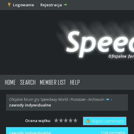
Logowanie
Rejestracja
HOME
SEARCH
MEMBER LIST
HELP
Oficjalne forum gry Speedway-World
›
Pozostałe
›
Archiwum
›
zawody indywidualne
Ocena wątku:
Wątek zamknięty
zawody indywidualne
Tryb normalny