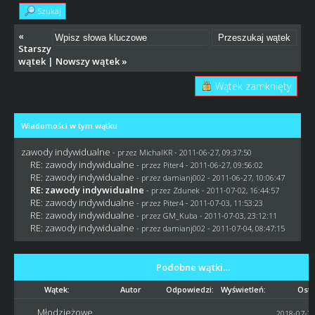
Szukaj
«
Starszy
wątek
|
Nowszy wątek
»
Wątek zamknięty
Wiadomości w tym wątku
zawody indywidualne
- przez
MichalKR
- 2011-06-27, 09:37:50
RE: zawody indywidualne
- przez
Piter4
- 2011-06-27, 09:56:02
RE: zawody indywidualne
- przez
damianj002
- 2011-06-27, 10:06:47
RE: zawody indywidualne
- przez
Zdunek
- 2011-07-02, 16:44:57
RE: zawody indywidualne
- przez
Piter4
- 2011-07-03, 11:53:23
RE: zawody indywidualne
- przez
GM_Kuba
- 2011-07-03, 23:12:11
RE: zawody indywidualne
- przez
damianj002
- 2011-07-04, 08:47:15
Podobne wątki…
Wątek:
Autor
Odpowiedzi:
Wyświetleń:
Osta
Młodzieżowe
2018-07-27