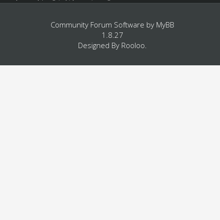
Community Forum Software by
MyBB
1.8.27
Designed By
Rooloo
.