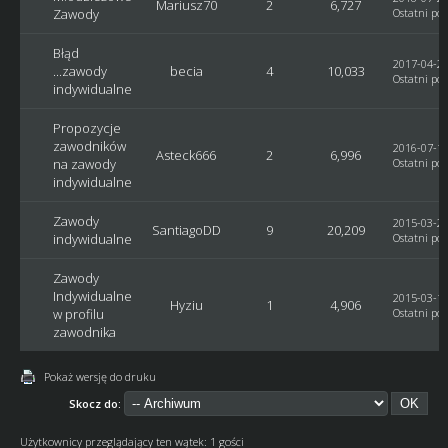
Mariusz70
2
6,727
Zawody
Ostatni pos
Błąd
2017-04-25
...zawody
becia
4
10,033
Ostatni pos
indywidualne
Propozycje
zawodników
2016-07-12
Asteck666
2
6,996
na zawody
Ostatni pos
indywidualne
Zawody
2015-03-28
SantiagoDD
9
20,209
indywidualne
Ostatni pos
Zawody
Indywidualne
2015-03-16
Hyziu
1
4,906
w profilu
Ostatni pos
zawodnika
Pokaż wersję do druku
Skocz do:
Użytkownicy przeglądający ten wątek: 1 gości