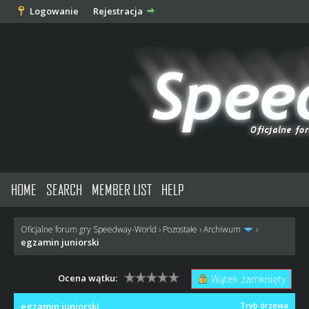
Logowanie
Rejestracja
HOME
SEARCH
MEMBER LIST
HELP
Oficjalne forum gry Speedway-World
›
Pozostałe
›
Archiwum
›
egzamin juniorski
Ocena wątku:
Wątek zamknięty
egzamin juniorski
Tryb drzewa