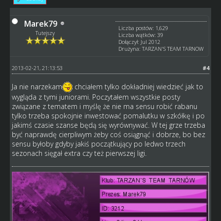
Marek79
Liczba postów: 1,629
Tutejszy
Liczba wątków: 39
Dołączył: Jul 2012
Drużyna: TARZAN'S TEAM TARNOW
2013-02-21, 21:13:53
#4
Ja nie narzekam
chciałem tylko dokładniej wiedzieć jak to
wygląda z tymi juniorami. Poczytałem wszystkie posty
związane z tematem i myślę że nie ma sensu robić rabanu
tylko trzeba spokojnie inwestować pomalutku w szkółkę i po
jakimś czasie szanse będą się wyrównywać. W tej grze trzeba
być naprawdę cierpliwym żeby coś osiągnąć i dobrze, bo bez
sensu byłoby gdyby jakiś początkujący po ledwo trzech
sezonach sięgał extra czy też pierwszej ligi.