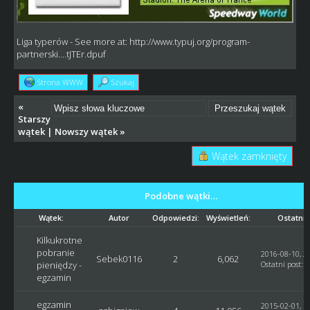
Liga typerów
- See more at:
http://www.typuj.org/program-
partnerski....tJTEr.dpuf
Strona WWW
Szukaj
«
Starszy
wątek
|
Nowszy wątek
»
Wątek zamknięty
Podobne wątki…
Wątek:
Autor
Odpowiedzi:
Wyświetleń:
Ostatni 
Kilkukrotne
pobranie
2016-08-10, 2
Sebek0116
2
6,062
pieniędzy -
Ostatni post
:
G
egzamin
egzamin
2015-02-01, 1