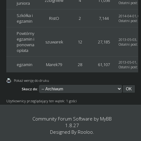
zzbigniew
4
11,056
juniora
Ostatni post
:
M
Szkółka i
2014-04-01, 0
RistO
2
7,144
egzamin
Ostatni post
:
S
Powtórny
egzamin i
2013-05-03, 1
szuwarek
12
27,185
ponowna
Ostatni post
:
J
opłata
2013-05-01, 1
egzamin
Marek79
28
61,107
Ostatni post
:
s
Pokaż wersję do druku
Skocz do:
Użytkownicy przeglądający ten wątek: 1 gości
Community Forum Software by
MyBB
1.8.27
Designed By
Rooloo
.