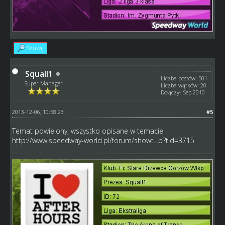
Szukaj
Squall1
Liczba postów: 501
Super Manager
Liczba wątków: 20
Dołączył: Sep 2010
2013-12-06, 10:58:23
#5
Temat powielony, wszystko opisane w temacie
http://www.speedway-world.pl/forum/showt...p?tid=3715