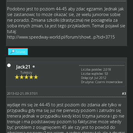
Podobno jest to poziom 44-45 aby zdac egzamin. Jednak jak
sie zastanowic to moze okazać sie, ze wielu juniorow sobie
nie poradzi. Zmiana szkolki (drastyczna) nie pociagnela za
soba innych zmian, ta jest tego przykladem. Temat pojawil sie
tutaj:
http://www.speedway-world.pl/forum/showt...p?tid=3715
Szukaj
Jack21
Liczba postów: 2,018
Tutejszy
Liczba wątków: 53
Dołączył: Jul 2012
Drużyna: Czarni Inowrocław
2013-02-21, 09:37:01
#3
wydaje mi się że 44-45 to jest poziom do zdania ale tylko w
przypadku gdy ma się już nie pierwszy poziom i zatrudni się
trenera jednak w przypadku kiedy ktoś trzyma juniora i go nie
trenuje i ma podstawowy poziom to faktycznie może wtedy
być problem z osiągnięciem 45 ale czy jest to powód do
obniżenia poziomu? nie wiem. z jednej strony tak ale z drugiej