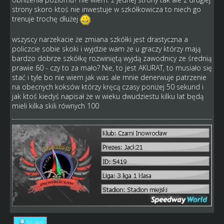
strony skoro ktoś nie inwestuje w szkółkowicza to niech go
trenuje trochę dłużej
wszyscy narzekacie że zmiana szkółki jest drastyczna a
policzcie sobie skoki i wyjdzie wam że u graczy którzy mają
bardzo dobrze szkółkę rozwiniętą wyjdą zawodnicy ze średnią
prawie 60 - czy to za mało? Nie, to jest AKURAT, to musiało się
stać i tyle bo nie wiem jak was ale mnie denerwuje patrzenie
na obecnych koksów którzy kręcą czasy poniżej 50 sekund i
jak ktoś kiedyś napisał że w wieku dwudziestu kilku lat będą
mieli kilka skili równych 100
Szukaj