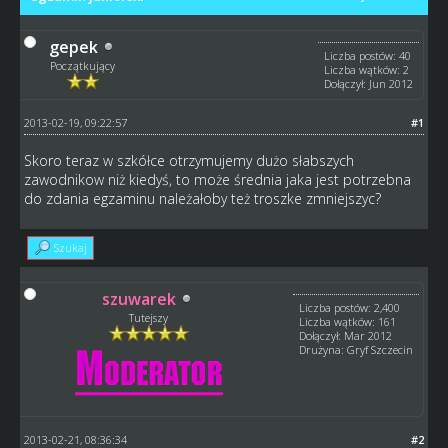
gepek
Liczba postów: 40
Początkujący
Liczba wątków: 2
Dołączył: Jun 2012
2013-02-19, 09:22:57
#1
Skoro teraz w szkółce otrzymujemy dużo słabszych
zawodnikow niż kiedyś, to może średnia jaka jest potrzebna
do zdania egzaminu należałoby też troszke zmniejszyc?
Szukaj
szuwarek
Liczba postów: 2,400
Tutejszy
Liczba wątków: 161
Dołączył: Mar 2012
Drużyna: Gryf Szczecin
2013-02-21, 08:36:34
#2