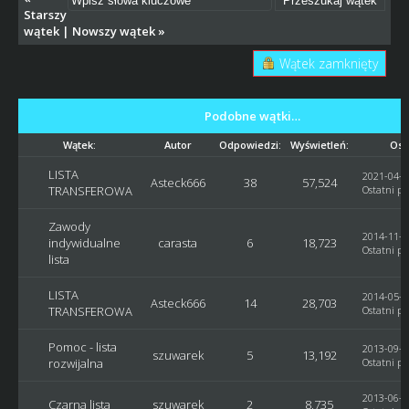
Starszy
wątek
|
Nowszy wątek
»
Wątek zamknięty
Podobne wątki…
Wątek:
Autor
Odpowiedzi:
Wyświetleń:
Ost
LISTA
2021-04-2
Asteck666
38
57,524
TRANSFEROWA
Ostatni po
Zawody
2014-11-2
indywidualne
carasta
6
18,723
Ostatni po
lista
LISTA
2014-05-2
Asteck666
14
28,703
TRANSFEROWA
Ostatni po
Pomoc - lista
2013-09-1
szuwarek
5
13,192
rozwijalna
Ostatni po
2013-06-0
Czarna lista
szuwarek
2
8,735