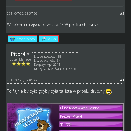
2011-07-27, 22:37:26
#3
W którym miejscu to wstawić? W profilu drużyny?
Strona WWW
Szukaj
Piter4
Liczba postów: 488
Super Manager
Liczba wątków: 34
Dołączył: Apr 2011
Drużyna: Niedźwiadki Leszno
2011-07-28, 07:01:47
#4
To fajnie by było gdyby była ta lista w profilu drużyny