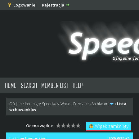
Logowanie
Rejestracja
HOME
SEARCH
MEMBER LIST
HELP
Lista
Oficjalne forum gry Speedway-World
›
Pozostałe
›
Archiwum
›
wchowanków
Ocena wątku:
Wątek zamknięty
Lista wchowanków
Tryb drzewa