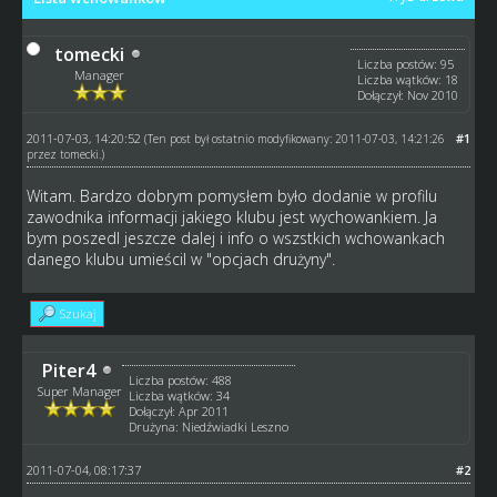
tomecki
Liczba postów: 95
Manager
Liczba wątków: 18
Dołączył: Nov 2010
2011-07-03, 14:20:52
#1
(Ten post był ostatnio modyfikowany: 2011-07-03, 14:21:26
przez
tomecki
.)
Witam. Bardzo dobrym pomysłem było dodanie w profilu
zawodnika informacji jakiego klubu jest wychowankiem. Ja
bym poszedl jeszcze dalej i info o wszstkich wchowankach
danego klubu umieścil w "opcjach drużyny".
Szukaj
Piter4
Liczba postów: 488
Super Manager
Liczba wątków: 34
Dołączył: Apr 2011
Drużyna: Niedźwiadki Leszno
2011-07-04, 08:17:37
#2