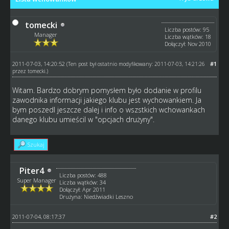
tomecki
Liczba postów: 95
Manager
Liczba wątków: 18
Dołączył: Nov 2010
2011-07-03, 14:20:52
#1
(Ten post był ostatnio modyfikowany: 2011-07-03, 14:21:26
przez
tomecki
.)
Witam. Bardzo dobrym pomysłem było dodanie w profilu
zawodnika informacji jakiego klubu jest wychowankiem. Ja
bym poszedl jeszcze dalej i info o wszstkich wchowankach
danego klubu umieścil w "opcjach drużyny".
Szukaj
Piter4
Liczba postów: 488
Super Manager
Liczba wątków: 34
Dołączył: Apr 2011
Drużyna: Niedźwiadki Leszno
2011-07-04, 08:17:37
#2