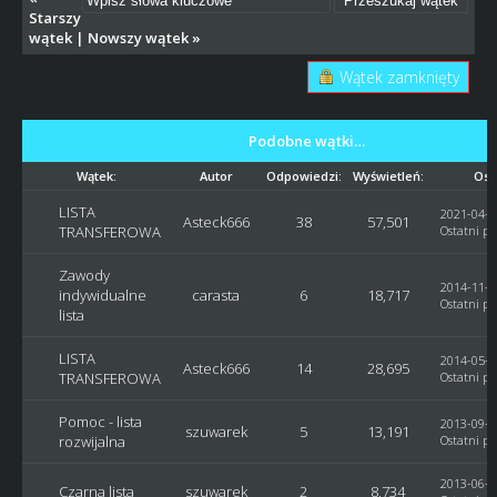
Starszy
wątek
|
Nowszy wątek
»
Wątek zamknięty
Podobne wątki…
Wątek:
Autor
Odpowiedzi:
Wyświetleń:
Ost
LISTA
2021-04-2
Asteck666
38
57,501
TRANSFEROWA
Ostatni po
Zawody
2014-11-2
indywidualne
carasta
6
18,717
Ostatni po
lista
LISTA
2014-05-2
Asteck666
14
28,695
TRANSFEROWA
Ostatni po
Pomoc - lista
2013-09-1
szuwarek
5
13,191
rozwijalna
Ostatni po
2013-06-0
Czarna lista
szuwarek
2
8,734