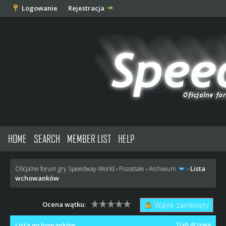
Logowanie
Rejestracja
HOME
SEARCH
MEMBER LIST
HELP
Lista
Oficjalne forum gry Speedway-World
›
Pozostałe
›
Archiwum
›
wchowanków
Ocena wątku:
Wątek zamknięty
Lista wchowanków
Tryb drzewa