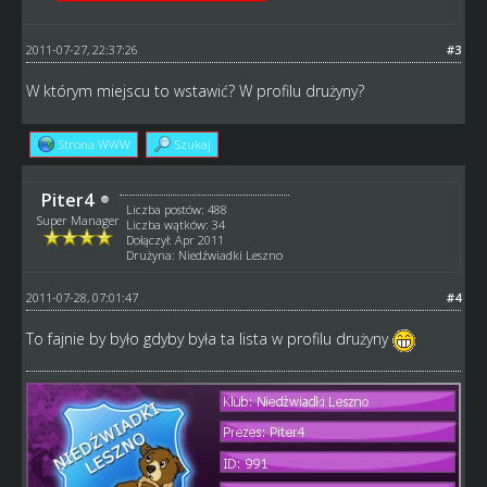
2011-07-27, 22:37:26
#3
W którym miejscu to wstawić? W profilu drużyny?
Strona WWW
Szukaj
Piter4
Liczba postów: 488
Super Manager
Liczba wątków: 34
Dołączył: Apr 2011
Drużyna: Niedźwiadki Leszno
2011-07-28, 07:01:47
#4
To fajnie by było gdyby była ta lista w profilu drużyny