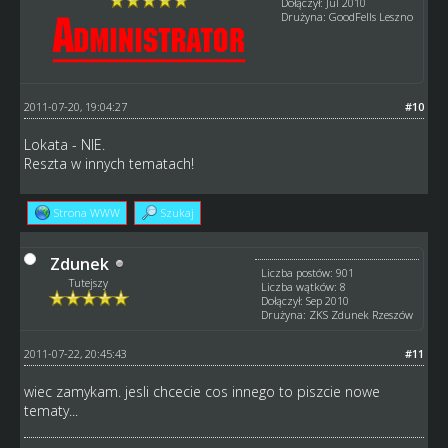
Dołączył: Jul 2010
Drużyna: GoodFells Leszno
2011-07-20, 19:04:27
#10
Lokata - NIE.
Reszta w innych tematach!
Strona WWW
Szukaj
Zdunek
Liczba postów: 901
Tutejszy
Liczba wątków: 8
Dołączył: Sep 2010
Drużyna: ZKS Zdunek Rzeszów
2011-07-22, 20:45:43
#11
wiec zamykam. jesli chcecie cos innego to piszcie nowe
tematy...