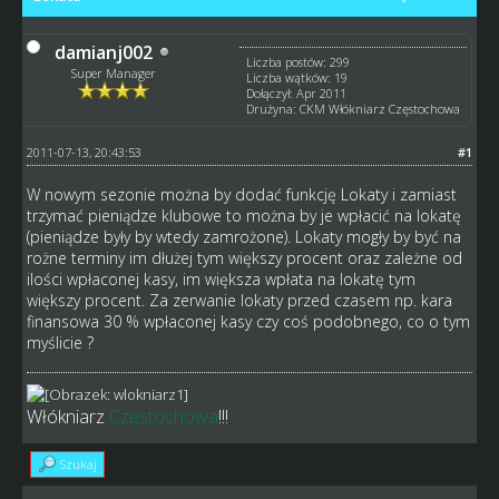
damianj002
Liczba postów: 299
Super Manager
Liczba wątków: 19
Dołączył: Apr 2011
Drużyna: CKM Włókniarz Częstochowa
2011-07-13, 20:43:53
#1
W nowym sezonie można by dodać funkcję Lokaty i zamiast
trzymać pieniądze klubowe to można by je wpłacić na lokatę
(pieniądze były by wtedy zamrożone). Lokaty mogły by być na
rożne terminy im dłużej tym większy procent oraz zależne od
ilości wpłaconej kasy, im większa wpłata na lokatę tym
większy procent. Za zerwanie lokaty przed czasem np. kara
finansowa 30 % wpłaconej kasy czy coś podobnego, co o tym
myślicie ?
Włókniarz
Częstochowa
!!!
Szukaj