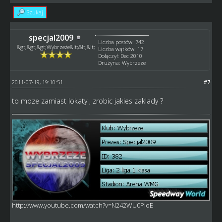
Szukaj
specjal2009
Liczba postów: 742
&gt;&gt;&gt;Wybrzeże&lt;&lt;&lt;
Liczba wątków: 17
Dołączył: Dec 2010
Drużyna: Wybrzeze
2011-07-19, 19:10:51
#7
to moze zamiast lokaty , zrobic jakies zaklady ?
http://www.youtube.com/watch?v=N242WU0PioE