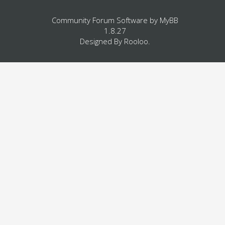
Community Forum Software by
MyBB
1.8.27
Designed By
Rooloo
.