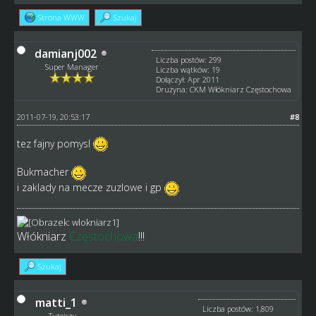
Strona WWW
Szukaj
damianj002
Liczba postów: 299
Super Manager
Liczba wątków: 19
Dołączył: Apr 2011
Drużyna: CKM Włókniarz Częstochowa
2011-07-19, 20:53:17
#8
tez fajny pomysl
Bukmacher
i zaklady na mecze zuzlowe i gp
Włókniarz
Częstochowa
!!!
Szukaj
matti_1
Liczba postów: 1,809
Tutejszy