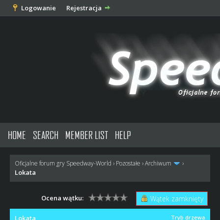
Logowanie
Rejestracja
HOME
SEARCH
MEMBER LIST
HELP
Oficjalne forum gry Speedway-World
›
Pozostałe
›
Archiwum
›
Lokata
Ocena wątku:
Wątek zamknięty
Lokata
Tryb drzewa