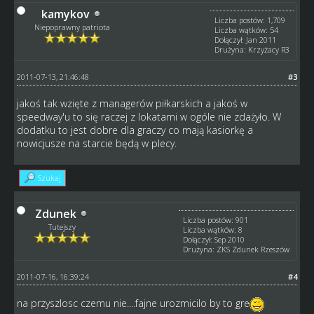
kamykov
Liczba postów: 1,709
Niepoprawny patriota
Liczba wątków: 54
Dołączył: Jan 2011
Drużyna: Krzyżacy R3
2011-07-13, 21:46:48
#3
jakoś tak wzięte z managerów piłkarskich a jakoś w
speedway'u to się raczej z lokatami w ogóle nie zdażyło. W
dodatku to jest dobre dla graczy co mają kasiorkę a
nowicjusze na starcie będą w plecy.
Szukaj
Zdunek
Liczba postów: 901
Tutejszy
Liczba wątków: 8
Dołączył: Sep 2010
Drużyna: ZKS Zdunek Rzeszów
2011-07-16, 16:39:24
#4
na przyszlosc czemu nie....fajne urozmicilo by to gre