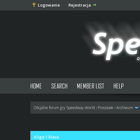
Logowanie
Rejestracja
HOME
SEARCH
MEMBER LIST
HELP
Oficjalne forum gry Speedway-World
›
Pozostałe
›
Archiwum
0 głosów - średnia: 0
1
2
3
4
5
4 liga 1 klasa