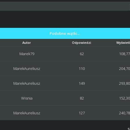
Podobne wątki…
Autor
Odpowiedzi:
Wyświetl
Marek79
62
108,7
MarekAureliusz
110
204,7
MarekAureliusz
149
293,8
Wisnia
82
152,3
MarekAureliusz
127
240,7
S