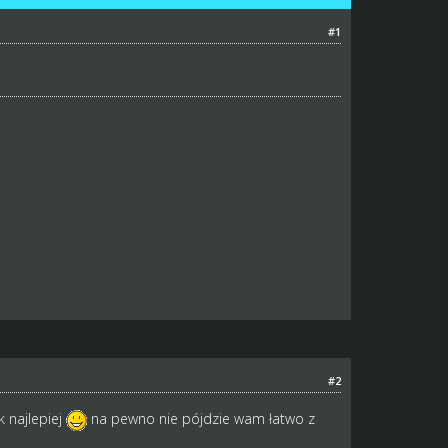
#1
#2
k najlepiej
na pewno nie pójdzie wam łatwo z