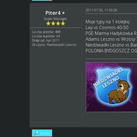
2011-07-26, 11:53:28
Piter4
Super Manager
Moje typy na 1 kolejkę:
Lwy vs Cosmos 40-50
Liczba postów: 488
PGE Marma Hadykówka Rze
Liczba wątków: 34
Adams Leszno vs Wrzosy 
Dołączył: Apr 2011
Niedźwiadki Leszno vs Ba
Drużyna: Niedźwiadki Leszno
POLONIA BYDGOSZCZ OGRO
Szukaj