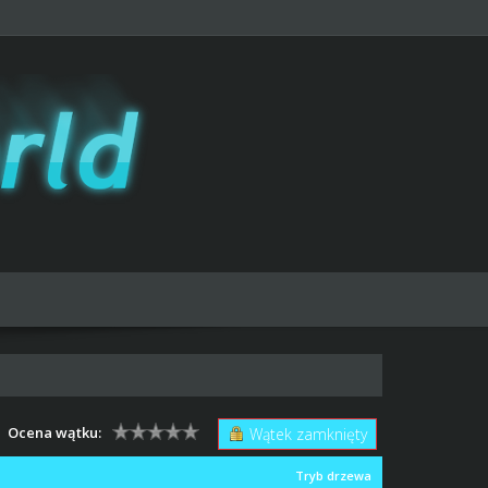
Ocena wątku:
Wątek zamknięty
Tryb drzewa